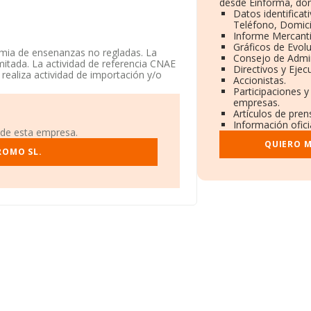
desde Einforma, don
Datos identificat
Teléfono, Domicil
Informe Mercant
Gráficos de Evol
emia de ensenanzas no regladas. La
Consejo de Admin
mitada. La actividad de referencia CNAE
Directivos y Ejecu
realiza actividad de importación y/o
Accionistas.
Participaciones y
empresas.
os datos disponibles en INFORMA, el
Artículos de pre
a media de sector.
Información ofici
 de esta empresa.
fono 965229922 y la dirección de correo
QUIERO M
ROMO SL.
www.academiaaga.es
.
o social establecido en Calle Reyes
nidad Valenciana.
4 compañías, en el ámbito nacional la
edio de la facturación de ventas entre
ión adicional de interés, la media de
e la constitución es de 14 años.