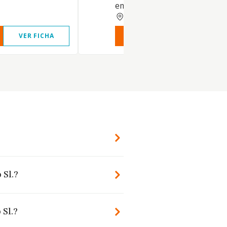
empresarial
ALICANTE
VER FICHA
VER INFORME
VER FIC
 Sl.?
 Sl.?