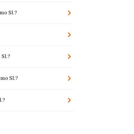
mo Sl.?
Sl.?
omo Sl.?
.?