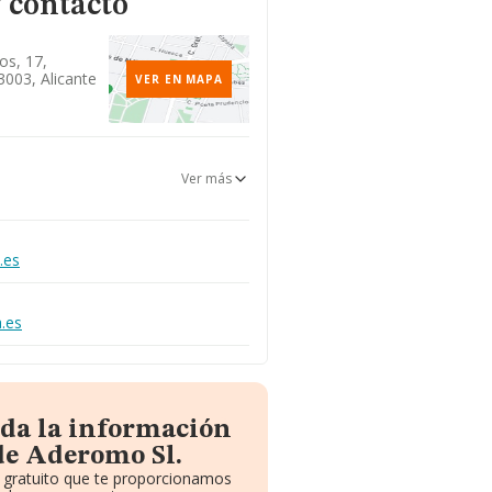
 contacto
os, 17,
3003, Alicante
VER EN MAPA
Ver más
.es
.es
oda la información
de Aderomo Sl.
e gratuito que te proporcionamos