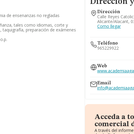
Dirección y
Dirección
mia de ensenanzas no regladas
Calle Reyes Catolic
Alicante/alacant, 0
ñanza, tales como idiomas, corte y
Como llegar
, taquigrafía, preparación de exámenes
o.p.
Teléfono
965229922
965227439
Web
www.academiaaga
Email
info@academiaaga
Acceda a t
comercial 
A través del inform