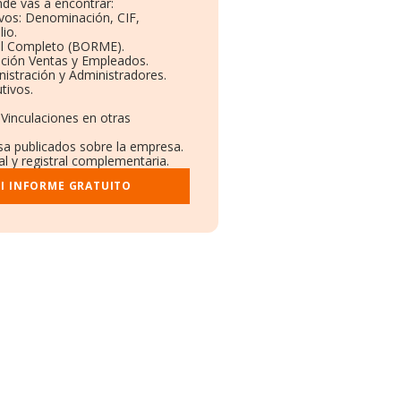
de vas a encontrar:
ivos: Denominación, CIF,
io.
il Completo (BORME).
ución Ventas y Empleados.
istración y Administradores.
tivos.
 Vinculaciones en otras
nsa publicados sobre la empresa.
al y registral complementaria.
I INFORME GRATUITO