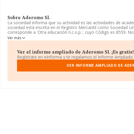
Sobre Aderomo Sl.
La sociedad informa que su actividad es las actividades de acad
sociedad está inscrita en el Registro Mercantil como Sociedad Li
corresponde a 'Otra educación n.c.o.p.', cuyo Código es 8559. No 
exportación.
Ver más
Ha contado con el mismo número de empleados y atendiendo a l
número de empleados de la compañía ha estado por debajo de l
Ver el informe ampliado de Aderomo Sl. ¡Es gratis!
Regístrate en eInforma y te regalamos el Informe Ampliado
Es posible ponerse en contacto con la empresa a través del telé
es
info@academiaaga.es
. Puedes consultar su página web aquí:
VER INFORME AMPLIADO DE ADE
La sociedad
Aderomo S.L
, con NIF B53908653, tiene su domicili
Catolicos En núm. 17, (03003), en el municipio de Alicante, Comu
En base a la información de la que dispone INFORMA sobre 27.78
facturación alcanza la cifra de 4.215 millones de euros y el prom
todas las compañías asciende a los 151 mil euros. Como informac
empleados de las empresas es de 3. La media de antigüedad desd