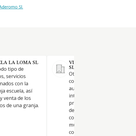
 Aderomo Sl.
LA LA LOMA SL
VISIONAIR TECHNICS AVI
SL.
odo tipo de
Otra educación. Actividades d
s, servicios
contabilidad, teneduría de lib
onados con la
auditoría y asesoría fiscal -
ja escuela, así
intermediación-. Actividades 
y venta de los
programación informática. Ed
os de una granja.
de libros. Organización de
convenciones y ferias de
muestras. Otras actividades d
consultoría de gestión