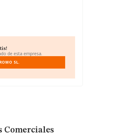
is!
iado de esta empresa.
ROMO SL.
s Comerciales