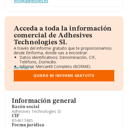
info@adhesives.es
Acceda a toda la información
comercial de Adhesives
Technologies Sl.
A través del informe gratuito que te proporcionamos
desde Einforma, donde vas a encontrar:
Datos identificativos: Denominación, CIF,
Teléfono, Domicilio.
Informe Mercantil Completo (BORME).
Ver más
Gráficos de Evolución Ventas y Empleados.
Consejo de Administración y Administradores.
QUIERO MI INFORME GRATUITO
Directivos y Ejecutivos.
Accionistas.
Participaciones y Vinculaciones en otras empresas.
Artículos de prensa publicados sobre la empresa.
Información oficial y registral complementaria.
Información general
Razón social
Adhesives Technologies Sl.
CIF
B54617485
Forma jurídica