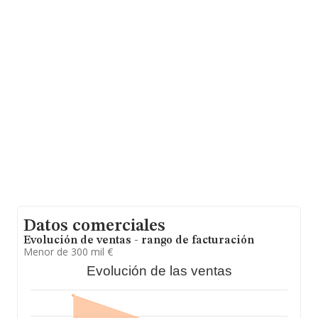
Para más información es posible contactar a través del
teléfono 965666085 y el correo electrónico es
info@adhesives.es
. Puedes consultar su página web
aquí:
www.adhesives.es
.
La empresa española
Adhesives Technologies S.L
,
NIF B54617485, tiene su domicilio social establecido en
Carretera Agost Ptda. De Canastell núm. 77, (03690),
San Vicente Raspeig, en Alicante, Comunidad
Valenciana.
En relación con el sector y disponiendo de los datos de
hasta 5.515 empresas, en el ámbito nacional la
facturación alcanza la cifra de 21.031 millones de euros
y se calcula un promedio de facturación de 3 millones
de euros entre todas las compañías. Finalmente, para
completar los datos de sector, en 2024, la media de
empleados de las empresas es de 6. La antigüedad
desde la constitución es de 21 años.
Datos comerciales
Evolución de ventas - rango de facturación
Menor de 300 mil €
Evolución de las ventas