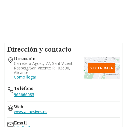
Dirección y contacto
Dirección
Carretera Agost, 77, Sant Vicent
Raspeig/san Vicente R., 03690,
VER EN MAPA
Alicante
Como llegar
Teléfono
965666085
Web
www.adhesives.es
Email