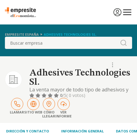
EMPRESITE ESPAÑA
ADHESIVES TECHNOLOGIES SL.
Buscar
Adhesives Technologies
Sl.
La venta mayor de todo tipo de adhesivos y
sellantes. la venta mayor de todo tipo de
0
/5
( 0 votos)
maquinaria para la industria, el comercio o el
hogar y sus repuestos. la instalación,
reparación y mantenimiento de maquinaria
LLAMAR
SITIO WEB
CÓMO
VER
LLEGAR
INFORME
en general. la intermediación en cada una de
las actividades enumeradas
DIRECCIÓN Y CONTACTO
INFORMACIÓN GENERAL
DATOS COM