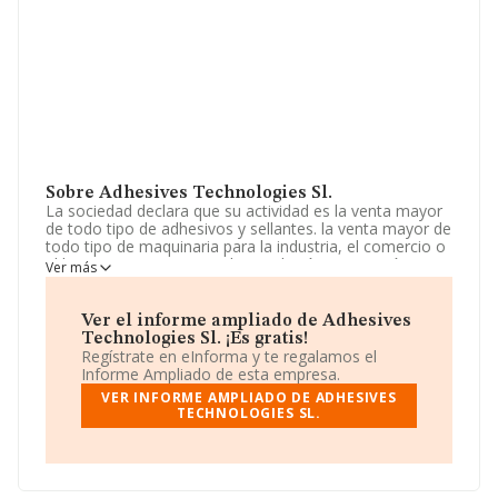
Sobre Adhesives Technologies Sl.
La sociedad declara que su actividad es la venta mayor
de todo tipo de adhesivos y sellantes. la venta mayor de
todo tipo de maquinaria para la industria, el comercio o
el hogar y sus repuestos. la instalación, reparación y
Ver más
mantenimiento de maquinaria en general. la
intermediación en cada una de las actividades
enumeradas. La empresa aparece inscrita en el Registro
Ver el informe ampliado de Adhesives
Mercantil como Sociedad Limitada. La actividad de
Technologies Sl. ¡Es gratis!
referencia CNAE corresponde a '%cnae%', cuyo Código
Regístrate en eInforma y te regalamos el
es 4685. La empresa no tiene actividad en mercados
Informe Ampliado de esta empresa.
exteriores.
VER INFORME AMPLIADO DE ADHESIVES
TECHNOLOGIES SL.
El número de empleados ha sido el mismo con respecto
al 2023 y según los datos a disposición de INFORMA, ha
tenido un número de empleados por debajo de la media
de sector.