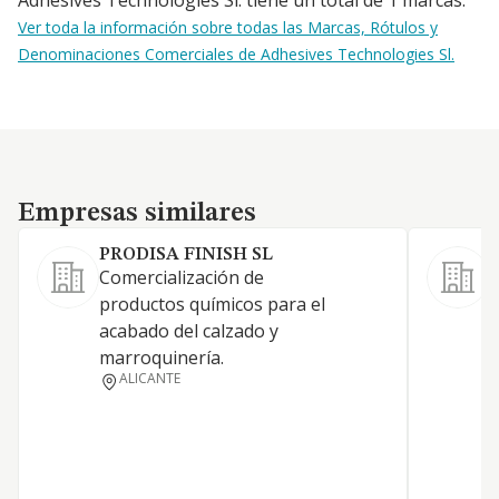
Adhesives Technologies Sl. tiene un total de 1 marcas.
Ver toda la información sobre todas las Marcas, Rótulos y
Denominaciones Comerciales de Adhesives Technologies Sl.
Empresas similares
Empresas similares
PRODISA FINISH SL
Comercialización de
C
productos químicos para el
a
acabado del calzado y
s
marroquinería.
ALICANTE