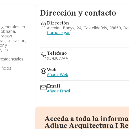
Dirección y contacto
Dirección
s generales en
Avenida Banys, 24, Castelldefels, 08860, Ba
biliaria,
Como llegar
aracion
gas, television,
or y
, etc
Teléfono
934307744
residenciales
ificios
Web
Añadir Web
Email
Añadir Email
Acceda a toda la informa
Adhuc Arquitectura I Re