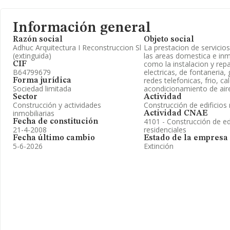
Información general
Razón social
Objeto social
Adhuc Arquitectura I Reconstruccion Sl
La prestacion de servicio
(extinguida)
las areas domestica e inmo
como la instalacion y rep
CIF
B64799679
electricas, de fontaneria, 
redes telefonicas, frio, cal
Forma jurídica
Sociedad limitada
acondicionamiento de aire
Sector
Actividad
Construcción y actividades
Construcción de edificios 
inmobiliarias
Actividad CNAE
4101 - Construcción de ed
Fecha de constitución
21-4-2008
residenciales
Fecha último cambio
Estado de la empresa
5-6-2026
Extinción