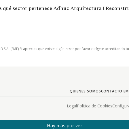
A qué sector pertenece Adhuc Arquitectura I Reconstru
.A. (SME) Si aprecias que existe algún error por favor dirígete acreditando t
QUIENES SOMOS
CONTACTO EM
Legal
Politica de Cookies
Configur
Hay más por ver