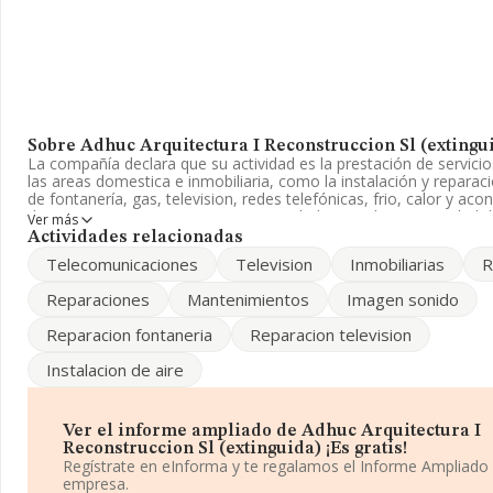
Sobre Adhuc Arquitectura I Reconstruccion Sl (extingu
La compañía declara que su actividad es la prestación de servici
las areas domestica e inmobiliaria, como la instalación y reparaci
de fontanería, gas, television, redes telefónicas, frio, calor y ac
de aire, etc. La empresa es una Sociedad Limitada. La actividad d
Ver más
CNAE corresponde a '%cnae%', cuyo Código es 4101. La compañí
Actividades relacionadas
actividad en mercados exteriores.
Telecomunicaciones
Television
Inmobiliarias
R
Para comunicarse con sus oficinas, el número de teléfono es 93
Reparaciones
Mantenimientos
Imagen sonido
La empresa española
Adhuc Arquitectura I Reconstruccion S
Reparacion fontaneria
Reparacion television
(extinguida)
, con NIF B64799679, está situada en Avenida Ban
(08860), Castelldefels, Barcelona, Cataluña.
Instalacion de aire
En relación con el sector y disponiendo de los datos de hasta 18
empresas, en el ámbito nacional la facturación alcanza la cifra d
millones de euros y el promedio de la facturación de ventas entre
Ver el informe ampliado de Adhuc Arquitectura I
compañías asciende a los 194 mil euros. Como información adici
Reconstruccion Sl (extinguida) ¡Es gratis!
interés, los empleados de media son 2; la antigüedad alcanza lo
Regístrate en eInforma y te regalamos el Informe Ampliado
la constitución.
empresa.