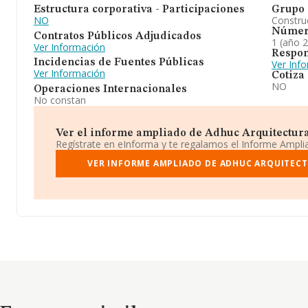
Estructura corporativa - Participaciones
Grupo 
NO
Construc
Númer
Contratos Públicos Adjudicados
1 (año 
Ver Información
Respon
Incidencias de Fuentes Públicas
Ver Inf
Ver Información
Cotiza
NO
Operaciones Internacionales
No constan
Ver el informe ampliado de Adhuc Arquitectura I
Regístrate en eInforma y te regalamos el Informe Ampl
VER INFORME AMPLIADO DE ADHUC ARQUITECT
Empresas similares