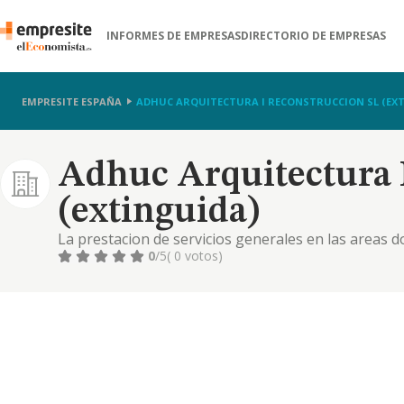
INFORMES DE EMPRESAS
DIRECTORIO DE EMPRESAS
EMPRESITE ESPAÑA
ADHUC ARQUITECTURA I RECONSTRUCCION SL (EX
Adhuc Arquitectura I
(extinguida)
La prestacion de servicios generales en las areas do
reparacion electricas, de fontaneria, gas, television
0
/5
( 0 votos)
de aire, etc