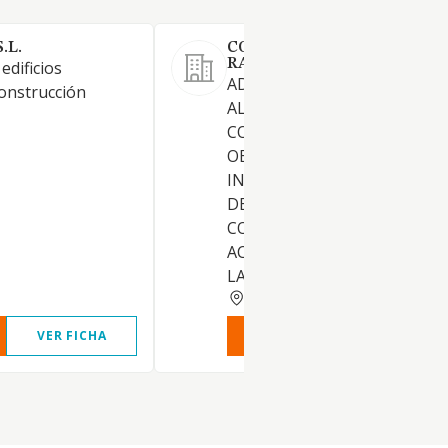
.L.
CONSTRUCCIONES RAMON
RAMON MORENO SL
edificios
ADQUISICION, ENAJENACION
construcción
ALQUILER DE FINCAS,
CONTRATACION Y EJECUCIO
OBRAS CONSTRUCCION DE
INMUEBLES Y POSTERIOR V
DE LAS FINCAS RESULTANTES
COMO CUALQUIER OTRA
ACTIVIDAD RELACIONADA C
LA ANTERIOR
BARCELONA
VER FICHA
VER INFORME
VER FIC