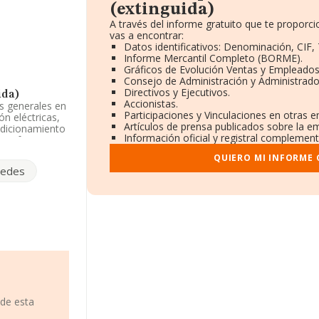
(extinguida)
A través del informe gratuito que te propor
vas a encontrar:
Datos identificativos: Denominación, CIF, 
Informe Mercantil Completo (BORME).
Gráficos de Evolución Ventas y Empleados
Consejo de Administración y Administrado
Directivos y Ejecutivos.
ida)
Accionistas.
os generales en
Participaciones y Vinculaciones en otras 
ón eléctricas,
Artículos de prensa publicados sobre la e
ondicionamiento
Información oficial y registral complement
e referencia
a no tiene
QUIERO MI INFORME
edes
4307744.
.L
ys núm. 24,
8.948
e 36.783
 todas las
onal de
s 17 años desde
 de esta