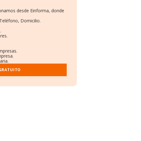
cionamos desde Einforma, donde
Teléfono, Domicilio.
.
res.
empresas.
mpresa.
aria.
 GRATUITO