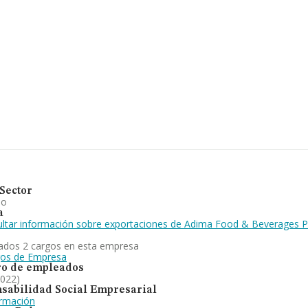
90507, se encuentra en
ña.
ertenecientes al
.638 millones de euros y
s asciende a los 1
s compañías, la
de empleados de las
en la fabricación,
ipo de productos
icas en general,
anking nacional, la
ición en el ranking de
Sector
io
a
ltar información sobre exportaciones de Adima Food & Beverages Pa
ados 2 cargos en esta empresa
gos de Empresa
o de empleados
2022)
sabilidad Social Empresarial
ormación