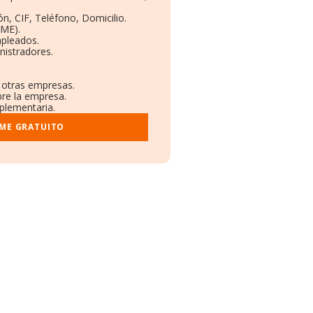
n, CIF, Teléfono, Domicilio.
RME).
mpleados.
nistradores.
n otras empresas.
bre la empresa.
mplementaria.
RME GRATUITO