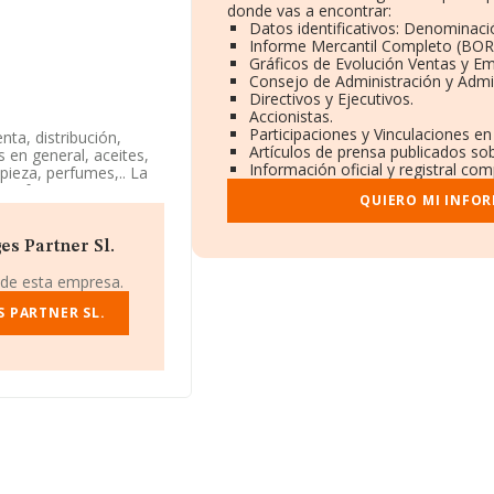
donde vas a encontrar:
Datos identificativos: Denominació
Informe Mercantil Completo (BO
Gráficos de Evolución Ventas y E
Consejo de Administración y Admi
Directivos y Ejecutivos.
Accionistas.
Participaciones y Vinculaciones e
nta, distribución,
Artículos de prensa publicados so
 en general, aceites,
Información oficial y registral co
pieza, perfumes,.. La
de referencia CNAE
QUIERO MI INFO
icios, bebidas y
ortadora.
s Partner Sl.
ndo a los niveles de
23, la compañía se ha
 de esta empresa.
do del 190 al 273.
 PARTNER SL.
mbassy Wines And
mpresas que están más
 Europe Sociedad
siciones pasando del
ervicios
a compañía; entre las
lados Cordero S.L
y
uestos, pasando del