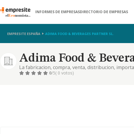
INFORMES DE EMPRESAS
DIRECTORIO DE EMPRESAS
EMPRESITE ESPAÑA
ADIMA FOOD & BEVERAGES PARTNER SL.
Adima Food & Beverag
La fabricacion, compra, venta, distribucion, import
alimentarios en general, aceites, bebidas alcoholic
0
/5
( 0 votos)
limpieza, perfumes, ...