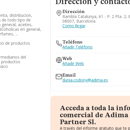
Dirección y contact
Dirección
nta, distribucion,
Rambla Catalunya, 61 - P. 2 Pta. 2, 
 de todo tipo de
08007, Barcelona
 general, aceites,
Como llegar
lcoholicas en general,
fumes, ...
Teléfono
cio de productos
Añadir Teléfono
rmediarios del
Web
 productos
Añadir Web
abaco
Email
dunia.codony@adima.es
Acceda a toda la in
comercial de Adima 
Partner Sl.
A través del informe gratuito que t