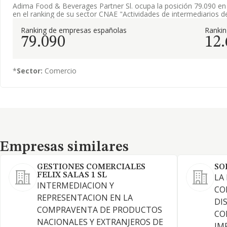
Adima Food & Beverages Partner Sl. ocupa la posición 79.090 en
en el ranking de su sector CNAE "Actividades de intermediarios d
Ranking de empresas españolas
Ranki
79.090
12
*
Sector:
Comercio
Empresas similares
Empresas similares
GESTIONES COMERCIALES
SO
FELIX SALAS 1 SL
LA
INTERMEDIACION Y
CO
REPRESENTACION EN LA
DI
COMPRAVENTA DE PRODUCTOS
CO
NACIONALES Y EXTRANJEROS DE
IM