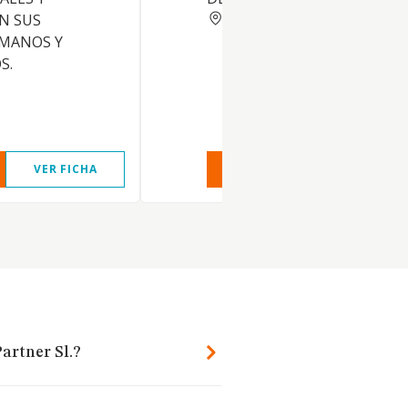
BARCELONA
N SUS
AMANOS Y
S.
VER FICHA
VER INFORME
VER FIC
artner Sl.?