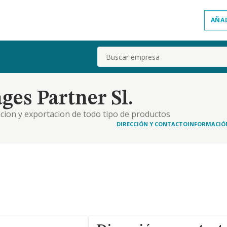
AÑA
Buscar
es Partner Sl.
acion y exportacion de todo tipo de productos
as y no alcoholicas en general, productos de
DIRECCIÓN Y CONTACTO
INFORMACIÓ