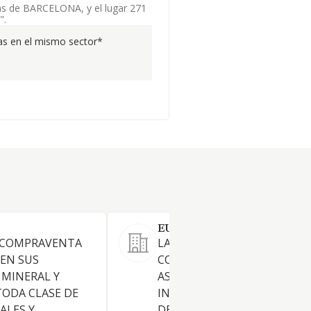
sas de BARCELONA, y el lugar 271
".
s en el mismo sector*
EUROCOMPLY GROUP S.L.
Y COMPRAVENTA
LA DISTRIBUCION DE
EN SUS
COMPLEMENTOS ALIMENTIC
 MINERAL Y
ASI COMO LA REPRESENTACI
TODA CLASE DE
INTERMEDIACION POR CUE
ALES Y
DE SUS FABRICANTES