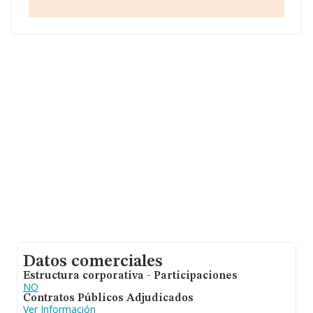
cuenta la información sobre Madrid, en la base de datos
INFORMA constan 24646 empresas, con ventas en
2003 de hasta 8.058 millones de euros. Para aportar
ulterior información de interés en el ámbito sectorial, la
antigüedad desde la constitución es de 13 años. La
media de empleados es de 2.
Datos comerciales
Estructura corporativa - Participaciones
NO
Contratos Públicos Adjudicados
Ver Información