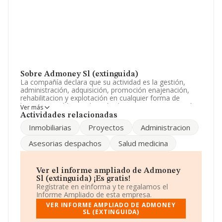
Sobre Admoney Sl (extinguida)
La compañía declara que su actividad es la gestión,
administración, adquisición, promoción enajenación,
rehabilitacion y explotación en cualquier forma de
bienes inmuebles. realización de proyectos, promoción,
Ver más
constitucion y participacion en otras sociedades. La
Actividades relacionadas
empresa es una Sociedad Limitada. Tiene CNAE: 7020 -
Inmobiliarias
Proyectos
Administracion
'%cnae%'. La empresa no tiene actividad en mercados
exteriores.
Asesorias despachos
Salud medicina
La empresa
Admoney S.L (extinguida)
, con NIF
B81832156, está situada en Avenida Burgos núm. 44,
(28036), Madrid, Madrid.
Ver el informe ampliado de Admoney
Sl (extinguida) ¡Es gratis!
En relación con el sector y disponiendo de los datos de
Regístrate en eInforma y te regalamos el
hasta 72.271 empresas, la facturación en el ámbito
Informe Ampliado de esta empresa.
nacional alcanza los 15.184 millones de euros y el
VER INFORME AMPLIADO DE ADMONEY
promedio de la facturación de ventas entre todas las
SL (EXTINGUIDA)
compañías asciende a los 210 mil euros. Teniendo en