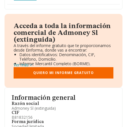
Acceda a toda la información
comercial de Admoney Sl
(extinguida)
A través del informe gratuito que te proporcionamos
desde Einforma, donde vas a encontrar:
Datos identificativos: Denominación, CIF,
Teléfono, Domicilio.
Informe Mercantil Completo (BORME).
Ver más
Gráficos de Evolución Ventas y Empleados.
Consejo de Administración y Administradores.
QUIERO MI INFORME GRATUITO
Directivos y Ejecutivos.
Accionistas.
Participaciones y Vinculaciones en otras empresas.
Artículos de prensa publicados sobre la empresa.
Información oficial y registral complementaria.
Información general
Razón social
Admoney Sl (extinguida)
CIF
B81832156
Forma jurídica
Sociedad limitada