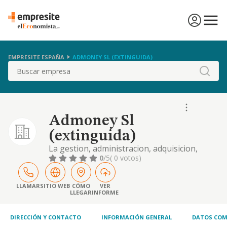
EMPRESITE ESPAÑA
ADMONEY SL (EXTINGUIDA)
Buscar
Admoney Sl
(extinguida)
La gestion, administracion, adquisicion,
promocion enajenacion, rehabilitacion y
0
/5
( 0 votos)
explotacion en cualquier forma de bienes
inmuebles. realizacion de proyectos,
promocion, constitucion y participacion en
LLAMAR
SITIO WEB
CÓMO
VER
LLEGAR
INFORME
otras sociedades.
DIRECCIÓN Y CONTACTO
INFORMACIÓN GENERAL
DATOS COM