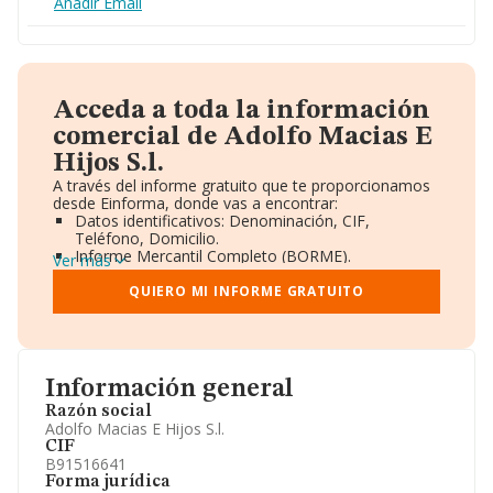
Añadir Email
Acceda a toda la información
comercial de Adolfo Macias E
Hijos S.l.
A través del informe gratuito que te proporcionamos
desde Einforma, donde vas a encontrar:
Datos identificativos: Denominación, CIF,
Teléfono, Domicilio.
Informe Mercantil Completo (BORME).
Ver más
Gráficos de Evolución Ventas y Empleados.
Consejo de Administración y Administradores.
QUIERO MI INFORME GRATUITO
Directivos y Ejecutivos.
Accionistas.
Participaciones y Vinculaciones en otras empresas.
Artículos de prensa publicados sobre la empresa.
Información oficial y registral complementaria.
Información general
Razón social
Adolfo Macias E Hijos S.l.
CIF
B91516641
Forma jurídica