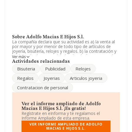
Sobre Adolfo Macias E Hijos S.l.
La compañía declara que su actividad es a) la venta al
por mayor y por menor de todo tipo de artículos de
joyería, bisutería, relojes y regalos. b) la contratación y
explotación de personal dedicado a la fiesta nacional. La
Ver más
empresa es una Sociedad Limitada. La actividad de
Actividades relacionadas
referencia CNAE corresponde a 'Comercio al por menor
Bisuteria
Publicidad
Relojes
de artículos de relojería y joyería en establecimientos
especializados', cuyo Código es 4777. La empresa no
Regalos
Joyerias
Articulos joyeria
tiene actividad en mercados exteriores.
Contratacion de personal
Atendiendo a los datos disponibles en INFORMA, el
número de empleados de la compañía ha estado por
debajo de la media de sector.
Ver el informe ampliado de Adolfo
Para más información es posible contactar a través del
Macias E Hijos S.l. ¡Es gratis!
teléfono 955669889.
Regístrate en eInforma y te regalamos el
Informe Ampliado de esta empresa.
La empresa española
Adolfo Macias e Hijos S.L
, con
VER INFORME AMPLIADO DE ADOLFO
número de identificación fiscal B91516641, se
MACIAS E HIJOS S.L.
encuentra en Calle Romera núm. 16, (41701), en el