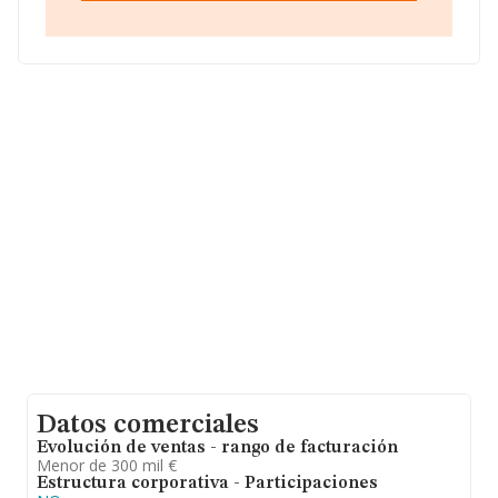
municipio de Dos Hermanas, en Sevilla, Andalucía.
En relación con el sector y disponiendo de los datos de
hasta 4.481 empresas, a nivel nacional la facturación
asciende a 2.869 millones de euros y en 2008 la media
de facturación de ventas entre todas las compañías
alcanza los 640 mil euros. Respecto a la información de
la provincia (hablamos de Sevilla), en la base de datos
de INFORMA aparecen 160 empresas, con ventas en el
año 2008 de 87 millones de euros. Como información
adicional de interés, la media de empleados es de 3; la
media de antigüedad desde la constitución es de 18
años.
Datos comerciales
Evolución de ventas - rango de facturación
Menor de 300 mil €
Estructura corporativa - Participaciones