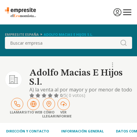
EMPRESITE ESPAÑA
ADOLFO MACIAS E HIJOS S.L.
Buscar
Adolfo Macias E Hijos
S.l.
A) la venta al por mayor y por menor de todo
tipo de articulos de joyeria, bisuteria, relojes
0
/5
( 0 votos)
y regalos. b) la contratacion y explotacion de
personal dedicado a la fiesta nacional
LLAMAR
SITIO WEB
CÓMO
VER
LLEGAR
INFORME
DIRECCIÓN Y CONTACTO
INFORMACIÓN GENERAL
DATOS COM