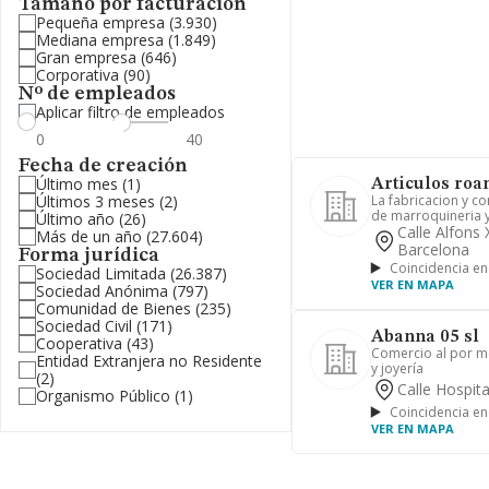
Tamaño por facturación
Pequeña empresa
(3.930)
Mediana empresa
(1.849)
Gran empresa
(646)
Corporativa
(90)
Nº de empleados
Aplicar filtro de empleados
Fecha de creación
Último mes
(1)
Articulos roan
Últimos 3 meses
(2)
La fabricacion y co
de marroquineria y
Último año
(26)
Calle Alfons
Más de un año
(27.604)
Barcelona
Forma jurídica
Coincidencia en
Sociedad Limitada
(26.387)
VER EN MAPA
Sociedad Anónima
(797)
Comunidad de Bienes
(235)
Sociedad Civil
(171)
Abanna 05 sl
Cooperativa
(43)
Comercio al por me
Entidad Extranjera no Residente
y joyería
(2)
Calle Hospita
Organismo Público
(1)
Coincidencia en
VER EN MAPA