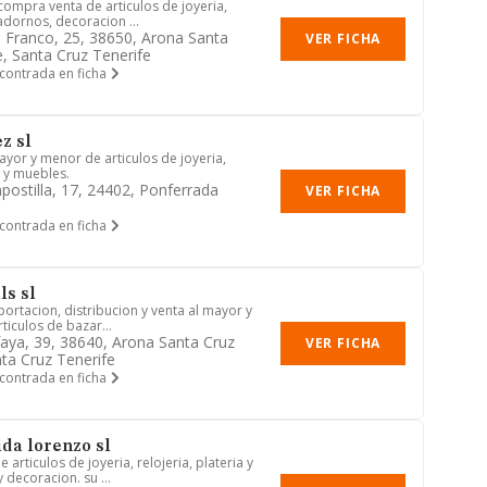
 compra venta de articulos de joyeria,
 adornos, decoracion ...
l Franco, 25, 38650, Arona Santa
VER FICHA
e, Santa Cruz Tenerife
contrada en ficha
z sl
yor y menor de articulos de joyeria,
 y muebles.
ostilla, 17, 24402, Ponferrada
VER FICHA
contrada en ficha
ls sl
ortacion, distribucion y venta al mayor y
rticulos de bazar...
faya, 39, 38640, Arona Santa Cruz
VER FICHA
nta Cruz Tenerife
contrada en ficha
da lorenzo sl
 articulos de joyeria, relojeria, plateria y
 decoracion. su ...