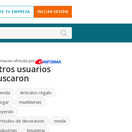
DE TU EMPRESA
INICIAR SESIÓN
rmacion ofrecida por
tros usuarios
uscaron
ienda
Articulos regalo
ogar
mueblerias
oyerias
rticulos de decoracion
moda
ndustrias
bisuteria