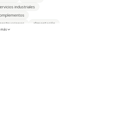
ervicios industriales
omplementos
onstrucciones
alimentación
 más
impiezas
rtículos de limpieza
eportes
Publicidad
elleza
muebles y decoración