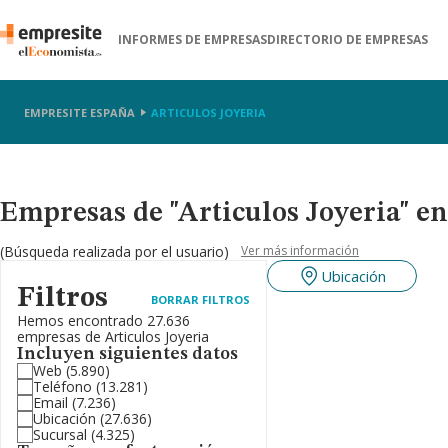
INFORMES DE EMPRESAS
DIRECTORIO DE EMPRESAS
EMPRESITE ESPAÑA
ARTICULOS JOYERIA
Empresas de "Articulos Joyeria" e
(Búsqueda realizada por el usuario)
Ver más información
Ubicación
Filtros
BORRAR FILTROS
Hemos encontrado 27.636
empresas de Articulos Joyeria
Incluyen siguientes datos
Web
(5.890)
Teléfono
(13.281)
Email
(7.236)
Ubicación
(27.636)
Sucursal
(4.325)