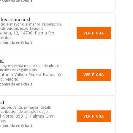
contrada en ficha
los arteoro sl
cio al mayor o al menor, reparacion,
tribucion, exportacion o ...
a Ana, 12, 14700, Palma Rio
VER FICHA
rdoba
contrada en ficha
sl
 mayor y venta menor de articulos de
ticulos de regalo y bis...
ntonio Vallejo-Najera Botas, 53,
VER FICHA
d, Madrid
contrada en ficha
sl
acion. venta, al mayor, detall,
stribucion de articulos de jo...
l Norte, 35013, Palmas Gran
VER FICHA
mas
contrada en ficha