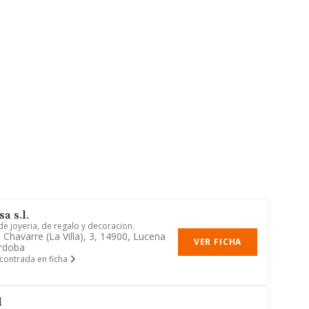
a s.l.
de joyeria, de regalo y decoracion.
 Chavarre (la Villa), 3, 14900, Lucena
VER FICHA
rdoba
contrada en ficha
l