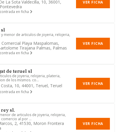
De La Sota Valdecilla, 10, 36001,
VER FICHA
 Pontevedra
contrada en ficha
 sl
 menor de articulos de joyeria, relojeria,
o Comercial Playa Maspalomas,
VER FICHA
Bartolome Tirajana Palmas, Palmas
contrada en ficha
at de teruel sl
culos de joyeria, relojeria, plateria,
ion de los mismos. co...
VER FICHA
 Costa, 10, 44001, Teruel, Teruel
contrada en ficha
 rey sl.
menor de articulos de joyeria, relojeria,
, comercio al por ...
Marcos, 2, 41530, Moron Frontera
VER FICHA
a