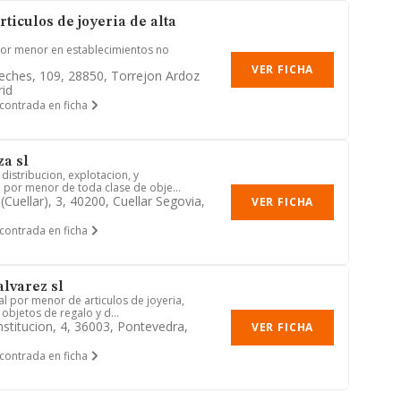
ticulos de joyeria de alta
por menor en establecimientos no
VER FICHA
eches, 109, 28850, Torrejon Ardoz
id
contrada en ficha
za sl
distribucion, explotacion, y
l por menor de toda clase de obje...
cuellar), 3, 40200, Cuellar Segovia,
VER FICHA
contrada en ficha
alvarez sl
al por menor de articulos de joyeria,
y objetos de regalo y d...
stitucion, 4, 36003, Pontevedra,
VER FICHA
contrada en ficha