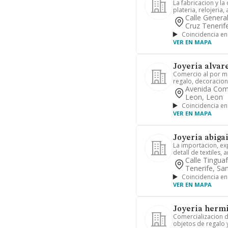
La fabricacion y la
plateria, relojeria,
Calle Genera
Cruz Tenerif
Coincidencia en
VER EN MAPA
Joyeria alvare
Comercio al por ma
regalo, decoracion
Avenida Comp
Leon, Leon
Coincidencia en
VER EN MAPA
Joyeria abigai
La importacion, exp
detall de textiles, a
Calle Tingua
Tenerife, Sa
Coincidencia en
VER EN MAPA
Joyeria hermi
Comercializacion de
objetos de regalo y