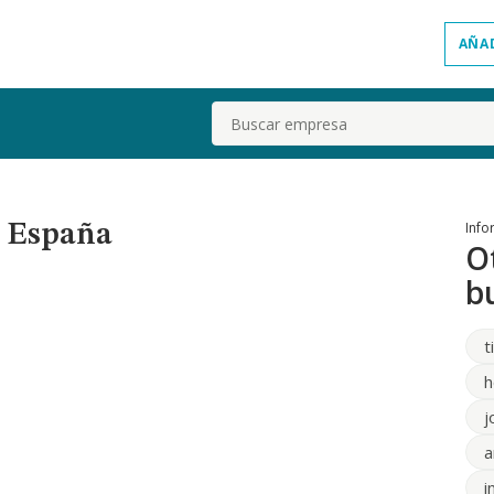
AÑA
Buscar
Info
n España
O
b
t
h
j
a
i