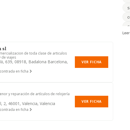
s
c
c
Leer
l
a
 sl
mercializacion de toda clase de articulos
d
 de viajes
 Xii, 639, 08918, Badalona Barcelona,
VER FICHA
b
contrada en ficha
nor y reparación de artículos de relojería
VER FICHA
l, 2, 46001, Valencia, Valencia
contrada en ficha