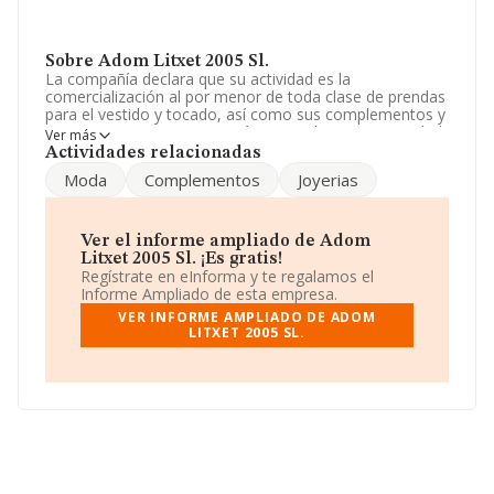
Sobre Adom Litxet 2005 Sl.
La compañía declara que su actividad es la
comercialización al por menor de toda clase de prendas
para el vestido y tocado, así como sus complementos y
accesorios. La empresa está registrada como Sociedad
Ver más
Limitada. Su CNAE corresponde a 4771 con código
Actividades relacionadas
'Comercio al por menor de prendas de vestir en
Moda
Complementos
Joyerias
establecimientos especializados'. La compañía es
importadora.
Ha contado con el mismo número de empleados y
Ver el informe ampliado de Adom
teniendo en cuenta la información a disposición de
Litxet 2005 Sl. ¡Es gratis!
INFORMA, ha contado con un número de empleados
Regístrate en eInforma y te regalamos el
inferior a la media de sector.
Informe Ampliado de esta empresa.
VER INFORME AMPLIADO DE ADOM
La empresa española
Adom Litxet 2005 S.L
, con NIF
LITXET 2005 SL.
B63546022, está situada en Calle Aurora núm. 9 Plt 2 2,
(08221), en el municipio de Terrassa, Barcelona,
Cataluña.
En relación con el sector y disponiendo de los datos de
hasta 22.498 empresas, en el ámbito nacional la
facturación alcanza la cifra de 16.393 millones de euros
y se estima que el promedio de la facturación entre
todas las empresas es de 728 mil euros. Con el fin de