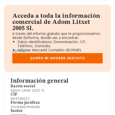
Acceda a toda la información
comercial de Adom Litxet
2005 Sl.
A través del informe gratuito que te proporcionamos
desde Einforma, donde vas a encontrar:
Datos identificativos: Denominación, CIF,
Teléfono, Domicilio.
Informe Mercantil Completo (BORME).
Ver más
Gráficos de Evolución Ventas y Empleados.
Consejo de Administración y Administradores.
QUIERO MI INFORME GRATUITO
Directivos y Ejecutivos.
Accionistas.
Participaciones y Vinculaciones en otras empresas.
Artículos de prensa publicados sobre la empresa.
Información oficial y registral complementaria.
Información general
Razón social
Adom Litxet 2005 Sl.
CIF
B63546022
Forma jurídica
Sociedad limitada
Sector
Comercio