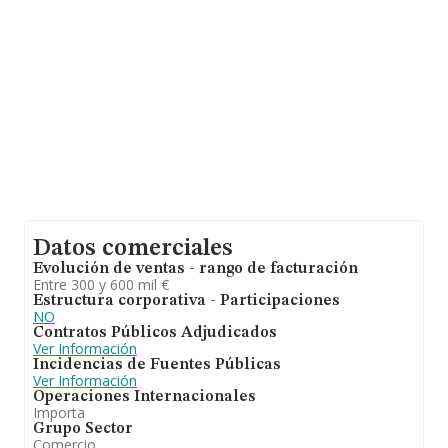
ampliar la información relativa a las compañías, la
antigüedad desde la constitución es de 18 años. Los
empleados de media son 4.
Datos comerciales
Evolución de ventas - rango de facturación
Entre 300 y 600 mil €
Estructura corporativa - Participaciones
NO
Contratos Públicos Adjudicados
Ver Información
Incidencias de Fuentes Públicas
Ver Información
Operaciones Internacionales
Importa
Grupo Sector
Comercio