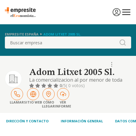
EMPRESITE ESPAÑA
ADOM LITXET 2005 SL.
Buscar
Adom Litxet 2005 Sl.
La comercializacion al por menor de toda
clase de prendas para el vestido y tocado, asi
0
/5
( 0 votos)
como sus complementos y accesorios
LLAMAR
SITIO WEB
CÓMO
VER
LLEGAR
INFORME
DIRECCIÓN Y CONTACTO
INFORMACIÓN GENERAL
DATOS COM