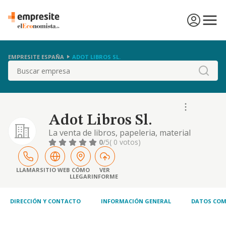
EMPRESITE ESPAÑA
ADOT LIBROS SL.
Buscar
Adot Libros Sl.
La venta de libros, papeleria, material
escolar, prensa, juguetes educativos y
0
/5
( 0 votos)
regalos. la organizacion y realizacion de
actividades de animacion a la lectura y
eventos culturales.
LLAMAR
SITIO WEB
CÓMO
VER
LLEGAR
INFORME
DIRECCIÓN Y CONTACTO
INFORMACIÓN GENERAL
DATOS COM