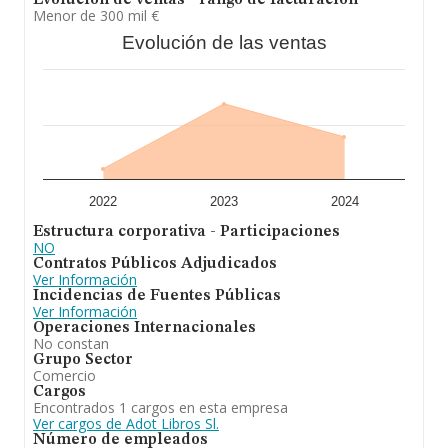
Evolución de ventas - rango de facturación
de empleados de las empresas es de 2; la media de
Menor de 300 mil €
antigüedad desde la constitución es de 21 años.
Evolución de las ventas
A modo de conclusión,
Adot Libros S.L
se emplea en la
venta de libros, papeleria, material escolar, prensa,
juguetes educativos y regalos. la organización y
realización de actividades de animacion a la lectura y
eventos culturales. Se ha posicionado más abajo en el
ranking de sectores frente al 2023. En cuanto a la
posición en el ranking nacional, la empresa ha perdido
posiciones frente al 2023.
2022
2023
2024
Estructura corporativa - Participaciones
NO
Contratos Públicos Adjudicados
Ver Información
Incidencias de Fuentes Públicas
Ver Información
Operaciones Internacionales
No constan
Grupo Sector
Comercio
Cargos
Encontrados 1 cargos en esta empresa
Ver cargos de Adot Libros Sl.
Número de empleados