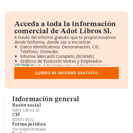
Acceda a toda la información
comercial de Adot Libros Sl.
A través del informe gratuito que te proporcionamos
desde Einforma, donde vas a encontrar:
Datos identificativos: Denominación, CIF,
Teléfono, Domicilio.
Informe Mercantil Completo (BORME).
Gráficos de Evolución Ventas y Empleados.
Ver más
Consejo de Administración y Administradores.
Directivos y Ejecutivos.
QUIERO MI INFORME GRATUITO
Accionistas.
Participaciones y Vinculaciones en otras empresas.
Artículos de prensa publicados sobre la empresa.
Información oficial y registral complementaria.
Información general
Razón social
Adot Libros Sl.
CIF
B09514522
Forma jurídica
Sociedad limitada