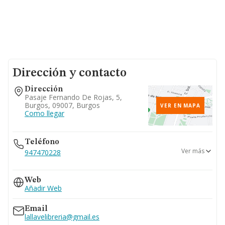
Dirección y contacto
Dirección
Pasaje Fernando De Rojas, 5,
Burgos, 09007, Burgos
VER EN MAPA
Como llegar
Teléfono
Ver más
947470228
635...
Web
Ver teléfono 635...
Añadir Web
Email
lallavelibreria@gmail.es