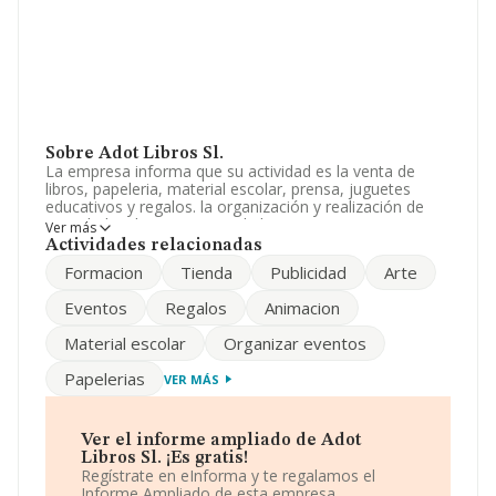
Sobre Adot Libros Sl.
La empresa informa que su actividad es la venta de
libros, papeleria, material escolar, prensa, juguetes
educativos y regalos. la organización y realización de
actividades de animacion a la lectura y eventos
Ver más
culturales. La empresa aparece inscrita en el Registro
Actividades relacionadas
Mercantil como Sociedad Limitada. Su actividad CNAE
Formacion
Tienda
Publicidad
Arte
es 'Comercio al por menor de libros en establecimientos
especializados' con código 4761. La empresa no tiene
Eventos
Regalos
Animacion
actividad en mercados exteriores.
Material escolar
Organizar eventos
Ha contado con el mismo número de empleados y
teniendo en cuenta la información a disposición de
Papelerias
VER MÁS
INFORMA, ha contado con un número de empleados
inferior a la media de sector.
Dentro del ranking de empresas elaborado por
Ver el informe ampliado de Adot
INFORMA, atendiendo a los niveles de facturación de la
Libros Sl. ¡Es gratis!
compañía, se destaca que: frente al año 2023, la
Regístrate en eInforma y te regalamos el
compañía se ha posicionado 20 puestos por debajo en
Informe Ampliado de esta empresa.