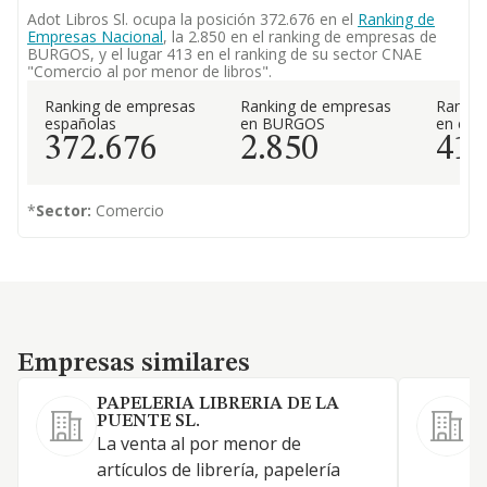
Adot Libros Sl. ocupa la posición 372.676 en el
Ranking de
Empresas Nacional
, la 2.850 en el ranking de empresas de
BURGOS, y el lugar 413 en el ranking de su sector CNAE
"Comercio al por menor de libros".
Ranking de empresas
Ranking de empresas
Rankin
españolas
en BURGOS
en el 
372.676
2.850
41
*
Sector:
Comercio
Empresas similares
Empresas similares
PAPELERIA LIBRERIA DE LA
PUENTE SL.
La venta al por menor de
V
artículos de librería, papelería