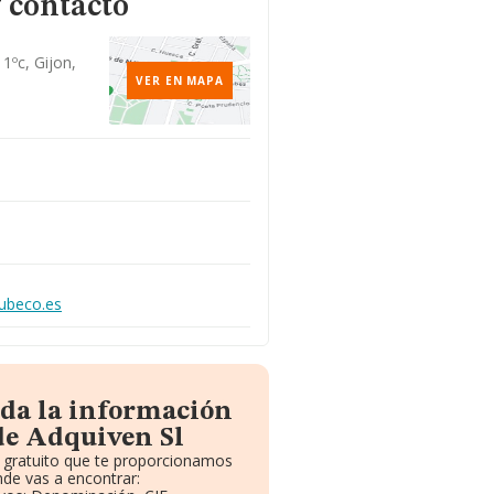
 contacto
1ºc, Gijon,
VER EN MAPA
ubeco.es
oda la información
de Adquiven Sl
e gratuito que te proporcionamos
de vas a encontrar: