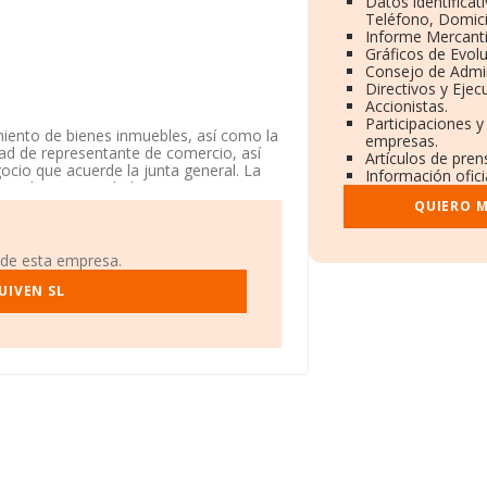
Datos identificat
Teléfono, Domicil
Informe Mercant
Gráficos de Evol
Consejo de Admin
Directivos y Ejecu
Accionistas.
Participaciones y
iento de bienes inmuebles, así como la
empresas.
dad de representante de comercio, así
Artículos de pre
ocio que acuerde la junta general. La
Información ofici
mitada. Su actividad CNAE es
s vivos, materias primas textiles y
QUIERO M
 de importación y/o exportación.
e INFORMA, ha tenido un número de
 de esta empresa.
UIVEN SL
fono 985351758 y el correo electrónico
umedal núm. 4 1ºc, (33207), en el
296 empresas, en el ámbito nacional la
 la media de facturación de ventas entre
 información de la provincia de Asturias,
tas en 2024 de hasta 6 millones de
sectorial, la media de empleados es de