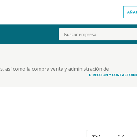
AÑA
Buscar
, así como la compra venta y administración de
 de comercio, así como las actividades conexas y
DIRECCIÓN Y CONTACTO
IN
a junta general.