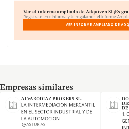
Ver el informe ampliado de Adquiven Sl ¡Es grat
Regístrate en eInforma y te regalamos el Informe Ampl
VER INFORME AMPLIADO DE ADQ
Empresas similares
Empresas similares
ALVARODIAZ BROKERS SL.
DO
DE
LA INTERMEDIACION MERCANTIL
DE
EN EL SECTOR INDUSTRIAL Y DE
1.
LA AUTOMOCION
GE
ASTURIAS
IN