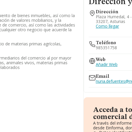
Dirección y
Dirección
ento de bienes inmuebles, así como la
Plaza Humedal, 4 - 
ción de valores mobiliarios, y la
33207, Asturias
e de comercio, así como las actividades
Como llegar
cualquier otro negocio que acuerde la
Teléfono
io de materias primas agrícolas,
985351758
ermediarios del comercio al por mayor
Web
as, animales vivos, materias primas
Añadir Web
elaborados
Email
nuria.defuentes@n
Acceda a t
comercial 
A través del inform
desde Einforma, don