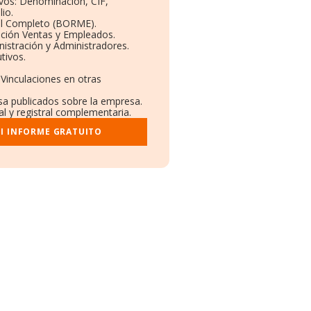
ivos: Denominación, CIF,
io.
il Completo (BORME).
ución Ventas y Empleados.
istración y Administradores.
tivos.
 Vinculaciones en otras
nsa publicados sobre la empresa.
al y registral complementaria.
I INFORME GRATUITO