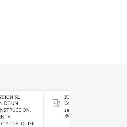
STION SL
FERPLANTASTUR SL
N DE UN
Comercio al por mayor de
ONSTRUCCION,
semillas, abonos y plantas.
ASTURIAS
ENTA,
O Y CUALQUIER