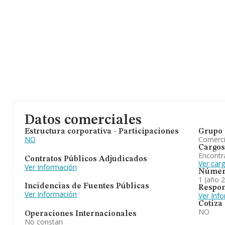
1. La antigüedad alcanza los 21 años desde la constitución.
Datos comerciales
Estructura corporativa - Participaciones
Grupo 
NO
Comerc
Cargos
Encontr
Contratos Públicos Adjudicados
Ver car
Ver Información
Númer
1 (año 
Incidencias de Fuentes Públicas
Respon
Ver Información
Ver Inf
Cotiza
NO
Operaciones Internacionales
No constan