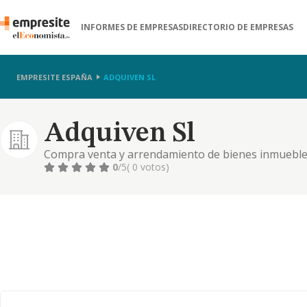
INFORMES DE EMPRESAS
DIRECTORIO DE EMPRESAS
EMPRESITE ESPAÑA
ADQUIVEN SL
Adquiven Sl
Compra venta y arrendamiento de bienes inmuebles
valores mobiliarios, y la actividad de representante
0
/5
( 0 votos)
relacionadas y cualquier otro negocio que acuerde l