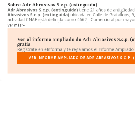
Sobre Adr Abrasivos S.c.p. (extinguida)
Adr Abrasivos S.c.p. (extinguida)
tiene 21 años de antigüeda
Abrasivos S.c.p. (extinguida)
ubicada en Calle de Gratallops, 9
actividad CNAE está definida como 4662 - Comercio al por mayo
herramienta. La forma jurídica de
Adr Abrasivos S.c.p. (exting
Ver más
Ver el informe ampliado de Adr Abrasivos S.c.p. (e
gratis!
Regístrate en eInforma y te regalamos el Informe Ampliado
VER INFORME AMPLIADO DE ADR ABRASIVOS S.C.P. 