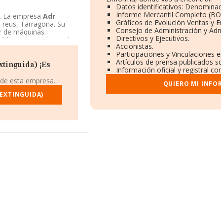
Datos identificativos: Denominac
Informe Mercantil Completo (B
d. La empresa
Adr
Gráficos de Evolución Ventas y 
, reus, Tarragona. Su
Consejo de Administración y Adm
r de máquinas
Directivos y Ejecutivos.
uida)
es Sociedad civil.
Accionistas.
Participaciones y Vinculaciones 
Artículos de prensa publicados s
xtinguida) ¡Es
Información oficial y registral c
 de esta empresa.
QUIERO MI INFO
(EXTINGUIDA)