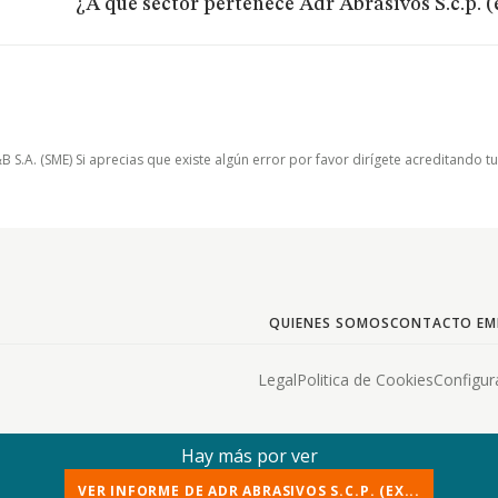
¿A qué sector pertenece Adr Abrasivos S.c.p. 
.A. (SME) Si aprecias que existe algún error por favor dirígete acreditando t
QUIENES SOMOS
CONTACTO EM
Legal
Politica de Cookies
Configur
Hay más por ver
VER INFORME DE ADR ABRASIVOS S.C.P. (EX...