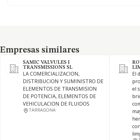
Empresas similares
Empresas similares
SAMIC VALVULES I
RO
TRANSMISSIONS SL
LI
LA COMERCIALIZACION,
El 
DISTRIBUCION Y SUMINISTRO DE
pro
ELEMENTOS DE TRANSMISION
el 
DE POTENCIA, ELEMENTOS DE
bri
VEHICULACION DE FLUIDOS
com
TARRAGONA
may
her
con
lim