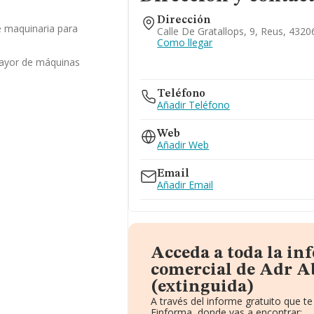
Dirección
 maquinaria para
Calle De Gratallops, 9, Reus, 432
Como llegar
mayor de máquinas
Teléfono
Añadir Teléfono
Web
Añadir Web
Email
Añadir Email
Acceda a toda la i
comercial de Adr Ab
(extinguida)
A través del informe gratuito que 
Einforma, donde vas a encontrar: