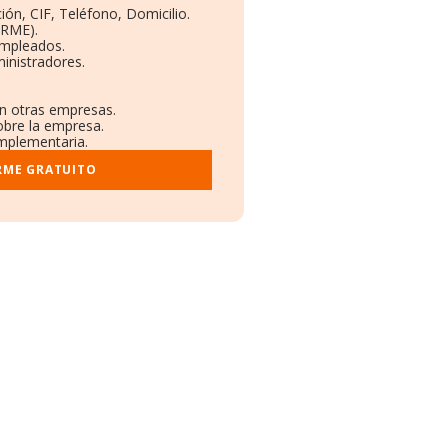
ión, CIF, Teléfono, Domicilio.
ORME).
Empleados.
inistradores.
en otras empresas.
obre la empresa.
omplementaria.
RME GRATUITO