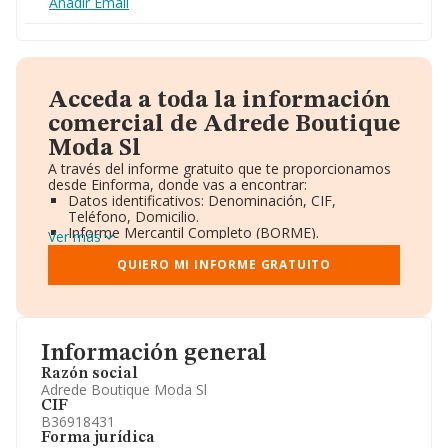
Añadir Email
Acceda a toda la información
comercial de Adrede Boutique
Moda Sl
A través del informe gratuito que te proporcionamos
desde Einforma, donde vas a encontrar:
Datos identificativos: Denominación, CIF,
Teléfono, Domicilio.
Informe Mercantil Completo (BORME).
Ver más
Gráficos de Evolución Ventas y Empleados.
Consejo de Administración y Administradores.
QUIERO MI INFORME GRATUITO
Directivos y Ejecutivos.
Accionistas.
Participaciones y Vinculaciones en otras empresas.
Artículos de prensa publicados sobre la empresa.
Información oficial y registral complementaria.
Información general
Razón social
Adrede Boutique Moda Sl
CIF
B36918431
Forma jurídica