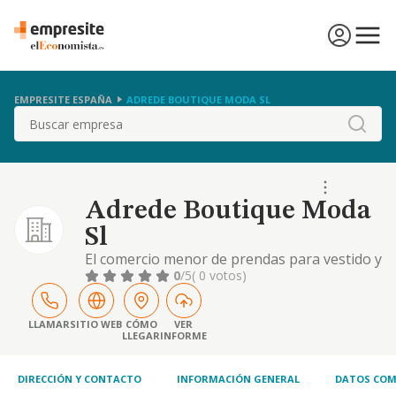
EMPRESITE ESPAÑA
ADREDE BOUTIQUE MODA SL
Buscar
Adrede Boutique Moda
Sl
El comercio menor de prendas para vestido y
tocado y comercio menor de calzado,
0
/5
( 0 votos)
articulos de piel, cinturones, carteras,
bolsos, maletas y articulos de viaje en
general
LLAMAR
SITIO WEB
CÓMO
VER
LLEGAR
INFORME
DIRECCIÓN Y CONTACTO
INFORMACIÓN GENERAL
DATOS COM