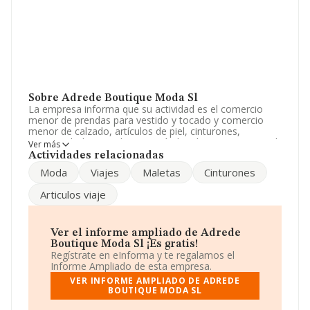
Sobre Adrede Boutique Moda Sl
La empresa informa que su actividad es el comercio
menor de prendas para vestido y tocado y comercio
menor de calzado, artículos de piel, cinturones,
carteras, bolsos, maletas y artículos de viaje en general.
Ver más
La sociedad está registrada como Sociedad Limitada.
Actividades relacionadas
La actividad de referencia CNAE corresponde a
Moda
Viajes
Maletas
Cinturones
'Comercio al por menor de prendas de vestir en
establecimientos especializados', cuyo Código es 4771.
Articulos viaje
La compañía no tiene actividad en mercados exteriores.
Es posible ponerse en contacto con la empresa a través
del teléfono 986353698.
Ver el informe ampliado de Adrede
Boutique Moda Sl ¡Es gratis!
La empresa española
Adrede Boutique Moda S.L
, NIF
Regístrate en eInforma y te regalamos el
B36918431, se encuentra en Calle Damas Apostolicas
Informe Ampliado de esta empresa.
núm. 17, (36370), en el municipio de Vilamean, en
VER INFORME AMPLIADO DE ADREDE
Pontevedra, Galicia.
BOUTIQUE MODA SL
En base a la información de la que dispone INFORMA