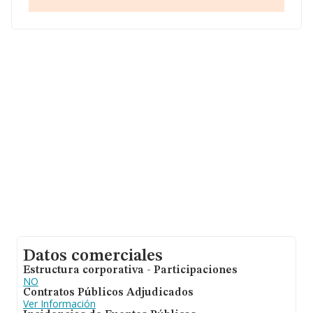
sobre 22.498 compañías, a nivel nacional la facturación
asciende a 16.393 millones de euros y la media entre
todas las compañías es de 728 mil euros de ventas en
2024. En relación con la información de la provincia de
Pontevedra, en la base de datos INFORMA constan 630
empresas, con ventas en el año 2024 de 360 millones
de euros. Finalmente, para completar los datos de
sector, en 2024, la media de antigüedad desde la
constitución es de 18 años. La media de empleados es
de 4.
Datos comerciales
Estructura corporativa - Participaciones
NO
Contratos Públicos Adjudicados
Ver Información