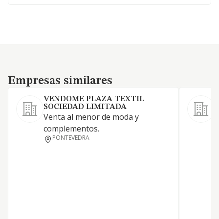
Empresas similares
Empresas similares
VENDOME PLAZA TEXTIL
SOCIEDAD LIMITADA
Venta al menor de moda y
a
complementos.
c
PONTEVEDRA
m
a
t
d
c
c
a