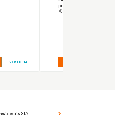
productos de consumo durad
ALICANTE
VER FICHA
VER INFORME
VER FIC
vestments Sl.?