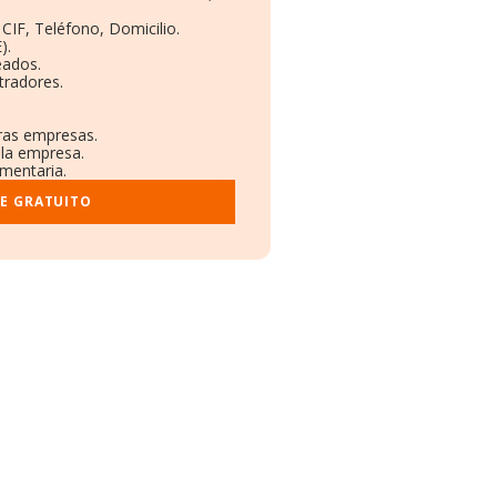
CIF, Teléfono, Domicilio.
).
eados.
tradores.
tras empresas.
 la empresa.
ementaria.
ME GRATUITO