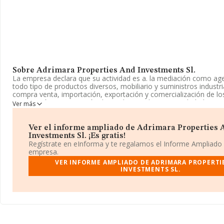
Sobre Adrimara Properties And Investments Sl.
La empresa declara que su actividad es a. la mediación como ag
todo tipo de productos diversos, mobiliario y suministros industri
compra venta, importación, exportación y comercialización de lo
importación y exportación de productos alimenticios, bebidas y 
Ver más
distribución,. La empresa es una Sociedad Limitada. Tiene CNAE:
'Intermediarios del comercio de productos diversos'. La socieda
exportadora.
Ver el informe ampliado de Adrimara Properties 
Investments Sl. ¡Es gratis!
No ha habido variación en cuanto al número de empleados con r
Regístrate en eInforma y te regalamos el Informe Ampliado
atendiendo a los datos disponibles en INFORMA, el número de e
empresa.
compañía ha estado por debajo de la media de sector.
VER INFORME AMPLIADO DE ADRIMARA PROPERTI
INVESTMENTS SL.
Dentro del ranking de empresas elaborado por INFORMA, atendie
de facturación de la empresa, se destaca que: en 2024, la compa
puestos en el ranking sectorial, pasando del 3.177 al 3.484. Éstas
empresas que la superan en el ranking de sectores:
Soluciones 
Vasco-levantinas Sociedad Limitada
y
Mgt Link Trading S.
algunas de las empresas españolas que están por debajo son
Ca
2020 Sociedad Limitada
y
Rm Accion 360 Sociedad Limitad