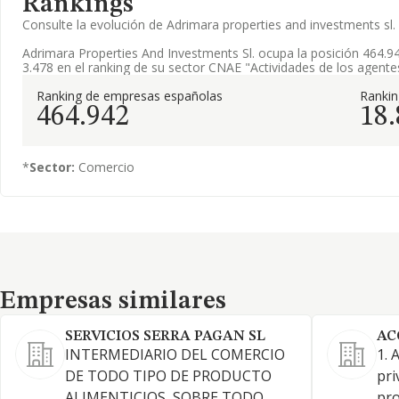
Rankings
Consulte la evolución de Adrimara properties and investments s
Adrimara Properties And Investments Sl. ocupa la posición 464.9
3.478 en el ranking de su sector CNAE "Actividades de los agente
Ranking de empresas españolas
Ranki
464.942
18
*
Sector:
Comercio
Empresas similares
Empresas similares
SERVICIOS SERRA PAGAN SL
AC
INTERMEDIARIO DEL COMERCIO
1. 
DE TODO TIPO DE PRODUCTO
pri
ALIMENTICIOS, SOBRE TODO
pro