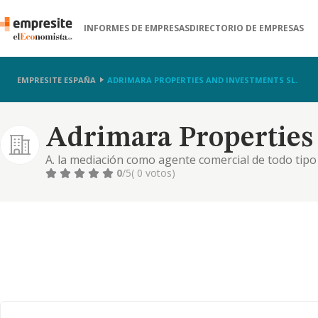
INFORMES DE EMPRESAS
DIRECTORIO DE EMPRESAS
EMPRESITE ESPAÑA
ADRIMARA PROPERTIES AND INVESTMENTS SL.
Adrimara Properties 
A. la mediación como agente comercial de todo tipo
industriales, así como la compra venta, importación
0
/5
( 0 votos)
la importación y exportación de productos alimentic