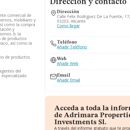
Dirección y contacto
Dirección
nte comercial de
Calle Felix Rodriguez De La Fuente, 17,
versos, mobiliario y
03203, Alicante
 así como la compra
Como llegar
tación y
ismos. b. la
n de productos
Teléfono
abaco, así como la
Añadir Teléfono
cio de productos
Web
Añadir Web
 agentes del
 especializado
Email
Añadir Email
Acceda a toda la info
de Adrimara Properti
Investments Sl.
A través del informe gratuito que te p