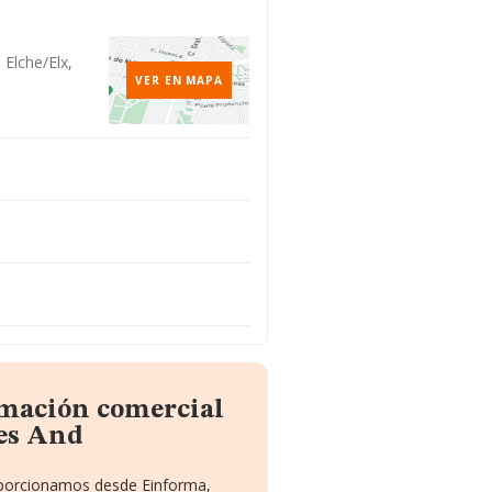
 Elche/elx,
VER EN MAPA
rmación comercial
es And
roporcionamos desde Einforma,