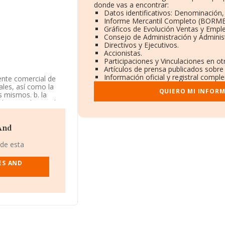
donde vas a encontrar:
Datos identificativos: Denominación, 
Informe Mercantil Completo (BORME
Gráficos de Evolución Ventas y Empl
Consejo de Administración y Adminis
Directivos y Ejecutivos.
Accionistas.
Participaciones y Vinculaciones en o
Artículos de prensa publicados sobre
Información oficial y registral compl
ente comercial de
ales, así como la
QUIERO MI INFOR
s mismos. b. la
tabaco, así como la
 4619 -
d es importadora y
And
especto al 2023 y
 de esta
mpleados de la
ES AND
ndo a los niveles
ñía ha perdido 307
 son algunas de las
Comerciales
L
; en cambio,
rmiña Desing
a
. En 2024, en el