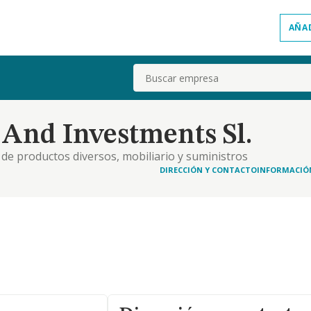
AÑA
Buscar
And Investments Sl.
 de productos diversos, mobiliario y suministros
, exportación y comercialización de los mismos. b.
DIRECCIÓN Y CONTACTO
INFORMACIÓ
ios, bebidas y tabaco, así como la distribución,