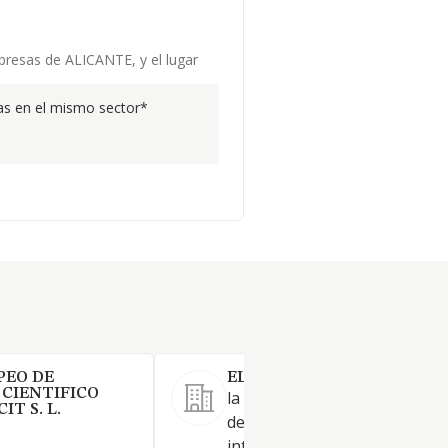
mpresas de ALICANTE, y el lugar
s en el mismo sector*
PEO DE
ELDA IS MORE SL.
 CIENTIFICO
la compraventa y arrendamie
T S. L.
de bienes inmuebles y la
intermediación en el comerci