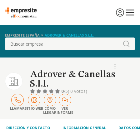
EMPRESITE ESPAÑA
ADROVER & CANELLAS S.L.L.
Buscar
Adrover & Canellas
S.l.l.
0
/5
( 0 votos)
LLAMAR
SITIO WEB
CÓMO
VER
LLEGAR
INFORME
DIRECCIÓN Y CONTACTO
INFORMACIÓN GENERAL
DATOS COM