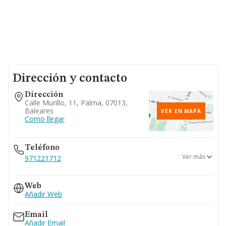
Dirección y contacto
Dirección
Calle Murillo, 11, Palma, 07013,
Baleares
VER EN MAPA
Como llegar
Teléfono
Ver más
971221712
971452723
Web
971716319
Añadir Web
Email
Añadir Email