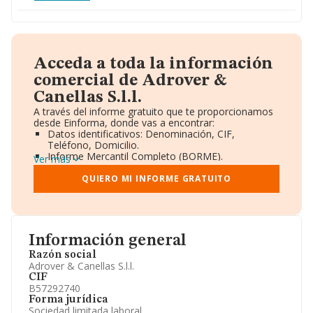
Acceda a toda la información
comercial de Adrover &
Canellas S.l.l.
A través del informe gratuito que te proporcionamos
desde Einforma, donde vas a encontrar:
Datos identificativos: Denominación, CIF,
Teléfono, Domicilio.
Informe Mercantil Completo (BORME).
Ver más
Gráficos de Evolución Ventas y Empleados.
Consejo de Administración y Administradores.
QUIERO MI INFORME GRATUITO
Directivos y Ejecutivos.
Accionistas.
Participaciones y Vinculaciones en otras empresas.
Artículos de prensa publicados sobre la empresa.
Información oficial y registral complementaria.
Información general
Razón social
Adrover & Canellas S.l.l.
CIF
B57292740
Forma jurídica
Sociedad limitada laboral