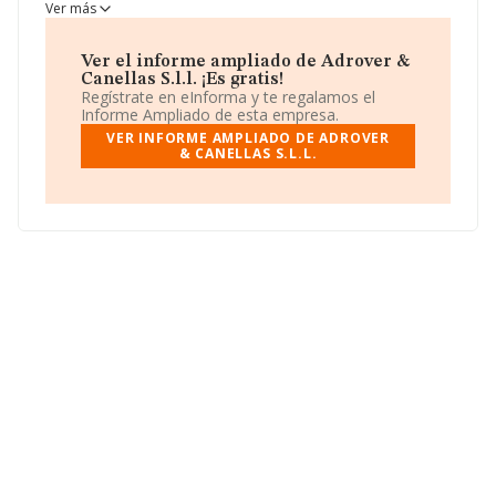
toma la forma jurídica de Sociedad limitada laboral.
Ver más
Ver el informe ampliado de Adrover &
Canellas S.l.l. ¡Es gratis!
Regístrate en eInforma y te regalamos el
Informe Ampliado de esta empresa.
VER INFORME AMPLIADO DE ADROVER
& CANELLAS S.L.L.