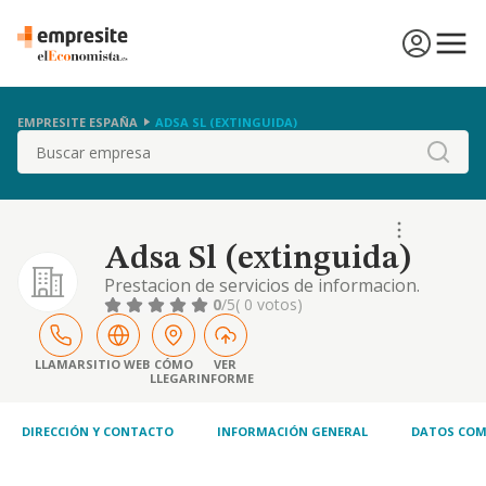
EMPRESITE ESPAÑA
ADSA SL (EXTINGUIDA)
Buscar
Adsa Sl (extinguida)
Prestacion de servicios de informacion.
0
/5
( 0 votos)
LLAMAR
SITIO WEB
CÓMO
VER
LLEGAR
INFORME
DIRECCIÓN Y CONTACTO
INFORMACIÓN GENERAL
DATOS COM