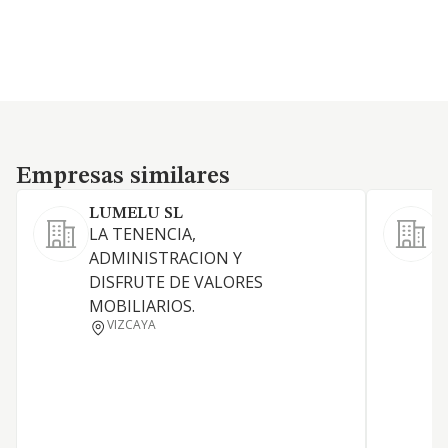
Empresas similares
Empresas similares
LUMELU SL
LA TENENCIA,
ADMINISTRACION Y
DISFRUTE DE VALORES
MOBILIARIOS.
D
VIZCAYA
Y
C
E