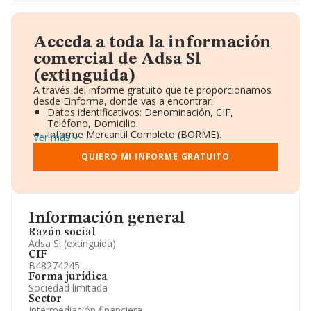
Acceda a toda la información
comercial de Adsa Sl
(extinguida)
A través del informe gratuito que te proporcionamos
desde Einforma, donde vas a encontrar:
Datos identificativos: Denominación, CIF,
Teléfono, Domicilio.
Informe Mercantil Completo (BORME).
Ver más
Gráficos de Evolución Ventas y Empleados.
Consejo de Administración y Administradores.
QUIERO MI INFORME GRATUITO
Directivos y Ejecutivos.
Accionistas.
Participaciones y Vinculaciones en otras empresas.
Artículos de prensa publicados sobre la empresa.
Información oficial y registral complementaria.
Información general
Razón social
Adsa Sl (extinguida)
CIF
B48274245
Forma jurídica
Sociedad limitada
Sector
Intermediación financiera