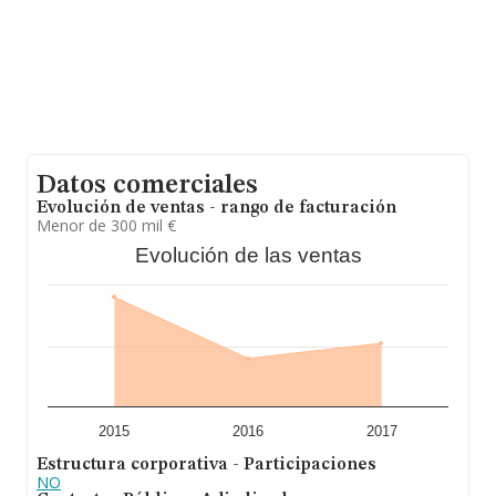
ventas en 2017 de hasta 2.511 millones de euros.
Finalmente, para completar los datos de sector, en
2017, los empleados de media son 2. La antigüedad
desde la constitución es de 13 años.
Datos comerciales
Evolución de ventas - rango de facturación
Menor de 300 mil €
Evolución de las ventas
2015
2016
2017
Estructura corporativa - Participaciones
NO