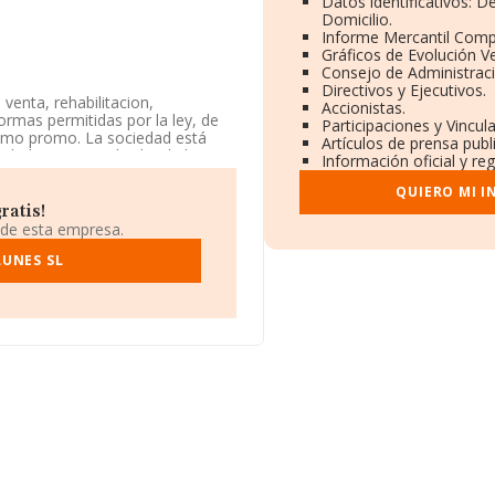
Datos identificativos: 
Domicilio.
Informe Mercantil Com
Gráficos de Evolución V
Consejo de Administraci
Directivos y Ejecutivos.
venta, rehabilitacion,
Accionistas.
ormas permitidas por la ley, de
Participaciones y Vincu
 como promo. La sociedad está
Artículos de prensa pub
vidad CNAE es 'Alquiler de bienes
Información oficial y re
o tiene actividad en mercados
QUIERO MI 
ratis!
lle María Moliner núm. 17 Nav
 de esta empresa.
LUNES SL
2.555 empresas, a nivel nacional
un promedio de facturación de
mación de la provincia de
esas, cuyas ventas han
 de interés, los empleados de
ción.