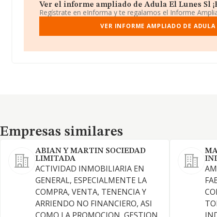
Ver el informe ampliado de Adula El Lunes Sl ¡E
Regístrate en eInforma y te regalamos el Informe Ampl
VER INFORME AMPLIADO DE ADULA 
Empresas similares
Empresas similares
ABIAN Y MARTIN SOCIEDAD
MA
LIMITADA
IN
ACTIVIDAD INMOBILIARIA EN
AM
GENERAL, ESPECIALMENTE LA
FA
COMPRA, VENTA, TENENCIA Y
CO
ARRIENDO NO FINANCIERO, ASI
TO
COMO LA PROMOCION, GESTION,
IN