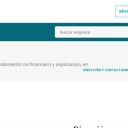
AÑA
Buscar
endamiento no financiero y explotacion, en
bienes inmuebles de todas clases; la construccion
DIRECCIÓN Y CONTACTO
IN