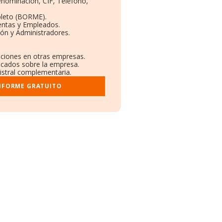
Denominación, CIF, Teléfono,
pleto (BORME).
entas y Empleados.
ón y Administradores.
laciones en otras empresas.
licados sobre la empresa.
gistral complementaria.
INFORME GRATUITO