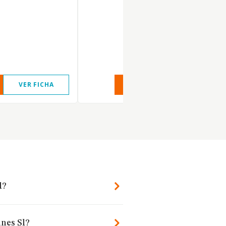
VER FICHA
VER INFORME
VER FIC
l?
unes Sl?