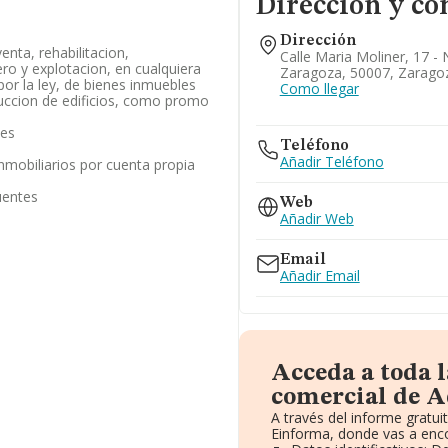
Dirección y co
Dirección
enta, rehabilitacion,
Calle Maria Moliner, 17 - N
ro y explotacion, en cualquiera
Zaragoza, 50007, Zarago
por la ley, de bienes inmuebles
Como llegar
ruccion de edificios, como promo
les
Teléfono
Añadir Teléfono
inmobiliarios por cuenta propia
uentes
Web
Añadir Web
Email
Añadir Email
Acceda a toda 
comercial de A
A través del informe gratu
Einforma, donde vas a enco