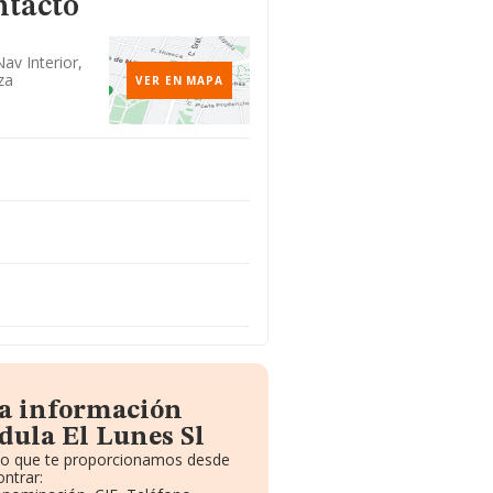
ntacto
av Interior,
za
VER EN MAPA
la información
dula El Lunes Sl
ito que te proporcionamos desde
ntrar: