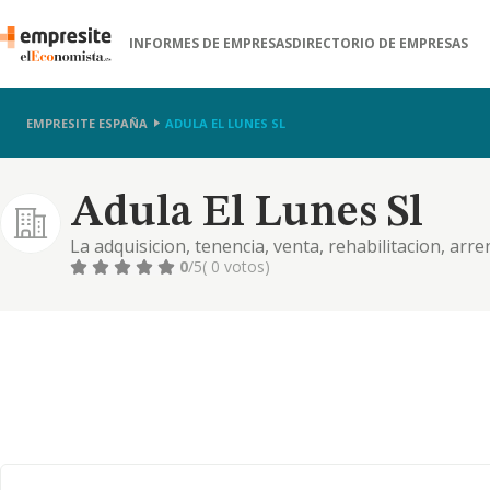
INFORMES DE EMPRESAS
DIRECTORIO DE EMPRESAS
EMPRESITE ESPAÑA
ADULA EL LUNES SL
Adula El Lunes Sl
La adquisicion, tenencia, venta, rehabilitacion, arr
cualquiera de las formas permitidas por la ley, de 
0
/5
( 0 votos)
de edificios, como promo