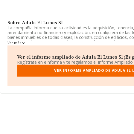
Sobre Adula El Lunes Sl
La compañía informa que su actividad es la adquisición, tenencia, 
arrendamiento no financiero y explotación, en cualquiera de las f
bienes inmuebles de todas clases; la construcción de edificios,
inscrita en el Registro Mercantil como Sociedad Limitada. Su acti
Ver más
inmobiliarios por cuenta propia' con código 6820. La compañía n
exteriores.
Ver el informe ampliado de Adula El Lunes Sl ¡Es g
La empresa
Adula El Lunes S.L
, B99193583, se encuentra en Ca
Regístrate en eInforma y te regalamos el Informe Ampliado
Interior, (50007), en el municipio de Zaragoza, Aragón.
VER INFORME AMPLIADO DE ADULA EL 
En relación con el sector y disponiendo de los datos de hasta 13
la facturación asciende a 22.737 millones de euros y se calcula 
171 mil euros entre todas las compañías. En relación con la infor
Zaragoza, en la base de datos de INFORMA aparecen 2590 empr
alcanzado los 401 millones de euros. Como información adicional
media son 1. La antigüedad alcanza los 24 años desde la constitu