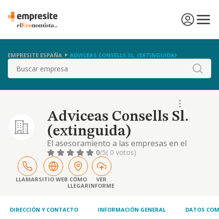
EMPRESITE ESPAÑA
ADVICEAS CONSELLS SL. (EXTINGUIDA)
Buscar
Adviceas Consells Sl.
(extinguida)
El asesoramiento a las empresas en el
campo especializado de informática,
0
/5
( 0 votos)
tecnología y de estrategia de negocio.
además tendrá por objeto la compraventa,
promoción, construcción y arrendamiento
LLAMAR
SITIO WEB
CÓMO
VER
LLEGAR
INFORME
de toda clase de inmueble y la
comercialización de derechos de licencias de
toda categoría y la distribuci
DIRECCIÓN Y CONTACTO
INFORMACIÓN GENERAL
DATOS COM