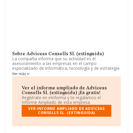
Sobre Adviceas Consells Sl. (extinguida)
La compañía informa que su actividad es el
asesoramiento a las empresas en el campo
especializado de informática, tecnología y de estrategia
de negocio. además tendrá por objeto la compraventa,
Ver más
promoción, construcción y arrendamiento de toda clase
de inmueble y la comercialización de derechos de
licencias de toda categoría y la distribuci. La sociedad
Ver el informe ampliado de Adviceas
está registrada como Sociedad Limitada. Su CNAE
Consells Sl. (extinguida) ¡Es gratis!
corresponde a 4101 con código '%cnae%'. La compañía
Regístrate en eInforma y te regalamos el
no tiene actividad en mercados exteriores.
Informe Ampliado de esta empresa.
VER INFORME AMPLIADO DE ADVICEAS
Su email es
wh.palma@icloud.com
.
CONSELLS SL. (EXTINGUIDA)
La compañía
Adviceas Consells S.L. (extinguida)
,
CIF B57877797, está situada en Calle Born núm. 48,
(07620), Llucmajor, provincia de Isles Baleares, Islas