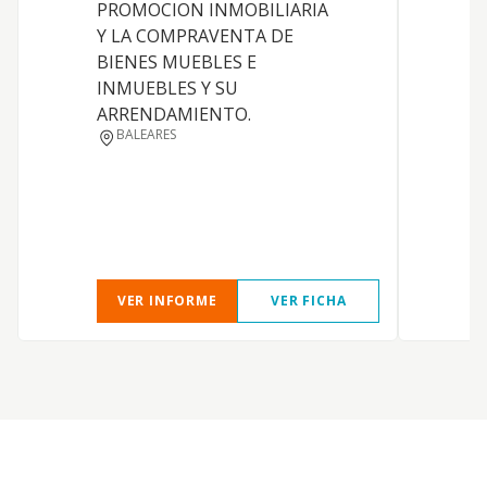
PROMOCION INMOBILIARIA
I
Y LA COMPRAVENTA DE
e
BIENES MUEBLES E
s
INMUEBLES Y SU
d
ARRENDAMIENTO.
d
BALEARES
e
a
i
r
i
VER INFORME
VER FICHA