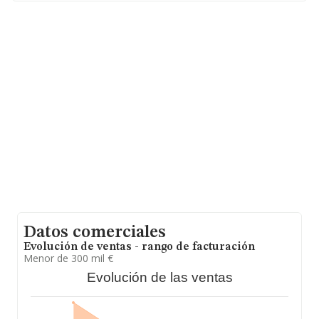
Baleares.
En base a la información de la que dispone INFORMA
sobre 188.948 compañías, la facturación en el ámbito
nacional alcanza los 36.783 millones de euros y se
calcula un promedio de facturación de 194 mil euros
entre todas las compañías. Como información adicional
de interés, la media de empleados de las empresas es
de 2. La antigüedad desde la constitución es de 17 años.
Datos comerciales
Evolución de ventas - rango de facturación
Menor de 300 mil €
Evolución de las ventas