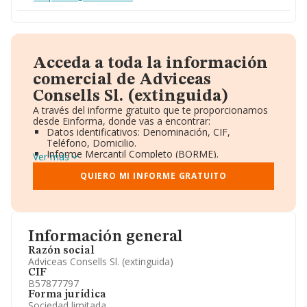
Acceda a toda la información
comercial de Adviceas
Consells Sl. (extinguida)
A través del informe gratuito que te proporcionamos
desde Einforma, donde vas a encontrar:
Datos identificativos: Denominación, CIF,
Teléfono, Domicilio.
Informe Mercantil Completo (BORME).
Ver más
Gráficos de Evolución Ventas y Empleados.
Consejo de Administración y Administradores.
QUIERO MI INFORME GRATUITO
Directivos y Ejecutivos.
Accionistas.
Participaciones y Vinculaciones en otras empresas.
Artículos de prensa publicados sobre la empresa.
Información oficial y registral complementaria.
Información general
Razón social
Adviceas Consells Sl. (extinguida)
CIF
B57877797
Forma jurídica
Sociedad limitada