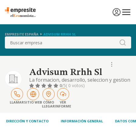
EMPRESITE ESPAÑA
ADVISUM RRHH SL
Buscar
Advisum Rrhh Sl
La formacion, desarrollo, seleccion y gestion
integral de recursos humanos para
0
/5
( 0 votos)
empresas
LLAMAR
SITIO WEB
CÓMO
VER
LLEGAR
INFORME
DIRECCIÓN Y CONTACTO
INFORMACIÓN GENERAL
DATOS COM