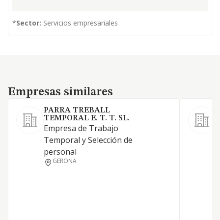
*
Sector:
Servicios empresariales
Empresas similares
Empresas similares
PARRA TREBALL
TEMPORAL E. T. T. SL.
Empresa de Trabajo
L
Temporal y Selección de
c
personal
p
GERONA
t
i
t
a
c