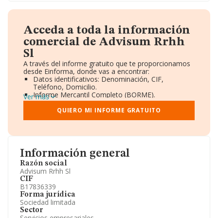
Acceda a toda la información
comercial de Advisum Rrhh
Sl
A través del informe gratuito que te proporcionamos
desde Einforma, donde vas a encontrar:
Datos identificativos: Denominación, CIF,
Teléfono, Domicilio.
Informe Mercantil Completo (BORME).
Ver más
Gráficos de Evolución Ventas y Empleados.
Consejo de Administración y Administradores.
QUIERO MI INFORME GRATUITO
Directivos y Ejecutivos.
Accionistas.
Participaciones y Vinculaciones en otras empresas.
Artículos de prensa publicados sobre la empresa.
Información oficial y registral complementaria.
Información general
Razón social
Advisum Rrhh Sl
CIF
B17836339
Forma jurídica
Sociedad limitada
Sector
Servicios empresariales