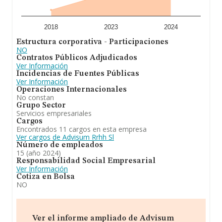
constitución es de 16 años. Los empleados de media
son 12.
A modo de conclusión, la actividad de
Advisum Rrhh
2018
2023
2024
S.L
está enfocada en la formación, desarrollo, selección
Estructura corporativa - Participaciones
y gestión integral de recursos humanos para empresas.
NO
Frente al 2023, en el ranking nacional, de todas las
Contratos Públicos Adjudicados
empresas en España, la empresa ha experimentado una
Ver Información
mejora. En el ranking de sectores, la compañía ha
Incidencias de Fuentes Públicas
escalado posiciones respecto al 2023.
Ver Información
Operaciones Internacionales
No constan
Grupo Sector
Servicios empresariales
Cargos
Encontrados 11 cargos en esta empresa
Ver cargos de Advisum Rrhh Sl
Número de empleados
15 (año 2024)
Responsabilidad Social Empresarial
Ver Información
Cotiza en Bolsa
NO
Ver el informe ampliado de Advisum