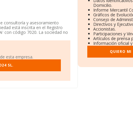
Datos identificativo
Domicilio.
Informe Mercantil 
Gráficos de Evoluci
Consejo de Administ
de consultoría y asesoramiento
Directivos y Ejecutiv
edad está inscrita en el Registro
Accionistas.
%' con código 7020. La sociedad no
Participaciones y Vi
Artículos de prensa 
Información oficial 
l B70701263, se encuentra en Avenida
 De Los Reyes, Madrid.
QUIERO MI
 de esta empresa.
ertenecientes al sector, en el
s de euros y el promedio de la
24 SL.
10 mil euros. En relación con la
 INFORMA aparecen 24646 empresas,
dicional de interés, los empleados
 de 13 años.