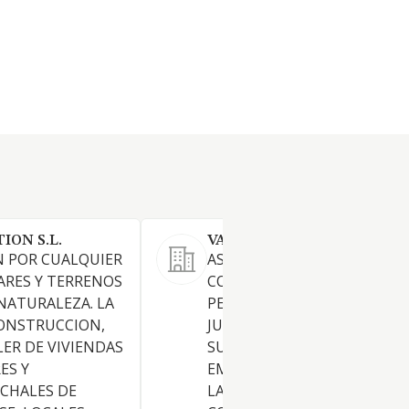
ION S.L.
VALCRISMA SL
N POR CUALQUIER
ASESORAMIENTO Y
ARES Y TERRENOS
CONSULTORIA TANTO DE
NATURALEZA. LA
PERSONAS FISICAS COMO
ONSTRUCCION,
JURIDICAS, CUALQUIERA QUE
LER DE VIVIENDAS
SU FORMA U ORGANIZACION
ES Y
EMPRESARIAL O NO, EN TOD
 CHALES DE
LAS MATERIAS RELACIONAD