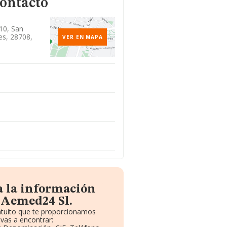
contacto
10, San
es, 28708,
VER EN MAPA
a la información
 Aemed24 Sl.
ratuito que te proporcionamos
vas a encontrar: