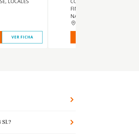
SE, LOCALES
CON EL AMBITO ECONOMIC
FINANCIERO O DE ANALOGA
NATU
MADRID
VER FICHA
VER INFORME
VER FIC
 Sl.?