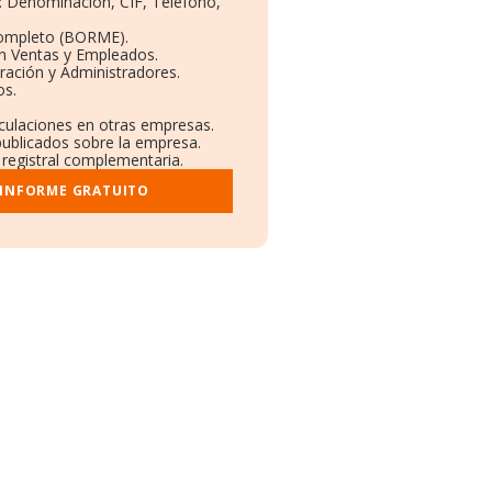
s: Denominación, CIF, Teléfono,
Completo (BORME).
ón Ventas y Empleados.
ración y Administradores.
os.
nculaciones en otras empresas.
publicados sobre la empresa.
y registral complementaria.
 INFORME GRATUITO