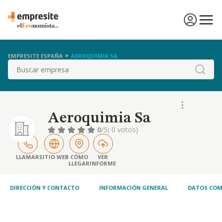
EMPRESITE ESPAÑA
AEROQUIMIA SA
Buscar
Aeroquimia Sa
0
/5
( 0 votos)
LLAMAR
SITIO WEB
CÓMO
VER
LLEGAR
INFORME
DIRECCIÓN Y CONTACTO
INFORMACIÓN GENERAL
DATOS COM