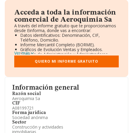
Acceda a toda la información
comercial de Aeroquimia Sa
A través del informe gratuito que te proporcionamos
desde Einforma, donde vas a encontrar:
Datos identificativos: Denominación, CIF,
Teléfono, Domicilio.
Informe Mercantil Completo (BORME).
Gráficos de Evolución Ventas y Empleados.
Ver más
Consejo de Administración y Administradores.
Directivos y Ejecutivos.
QUIERO MI INFORME GRATUITO
Accionistas.
Participaciones y Vinculaciones en otras empresas.
Artículos de prensa publicados sobre la empresa.
Información oficial y registral complementaria.
Información general
Razón social
Aeroquimia Sa
CIF
A08199721
Forma jurídica
Sociedad anónima
Sector
Construcción y actividades
inmobiliarias