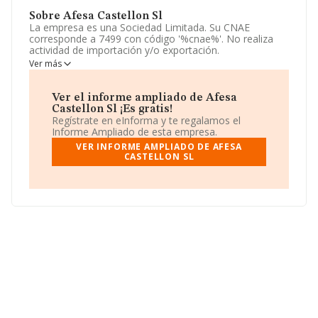
Sobre Afesa Castellon Sl
La empresa es una Sociedad Limitada. Su CNAE
corresponde a 7499 con código '%cnae%'. No realiza
actividad de importación y/o exportación.
Ver más
La plantilla se ha mantenido igual y atendiendo a los
datos disponibles en INFORMA, el número de
empleados de la compañía ha estado por debajo de la
Ver el informe ampliado de Afesa
media de sector.
Castellon Sl ¡Es gratis!
Regístrate en eInforma y te regalamos el
Para comunicarse con sus oficinas, el número de
Informe Ampliado de esta empresa.
teléfono es 964250683.
VER INFORME AMPLIADO DE AFESA
CASTELLON SL
La compañía
Afesa Castellon S.L
, con NIF
B12202610, está situada en Calle Enmedio núm. 11,
(12001), en el municipio de Castello Plana, en Castellón,
Comunidad Valenciana.
En base a la información de la que dispone INFORMA
sobre 26.323 compañías, a nivel nacional la facturación
asciende a 11.946 millones de euros y se estima que el
promedio de la facturación entre todas las empresas es
de 453 mil euros. En relación con la información de la
provincia de Castellón, en la base de datos de INFORMA
aparecen 158 empresas, cuyas ventas en 2024 han
alcanzado los 47 millones de euros. Por último, con el
fin de ampliar la información relativa al ámbito de la