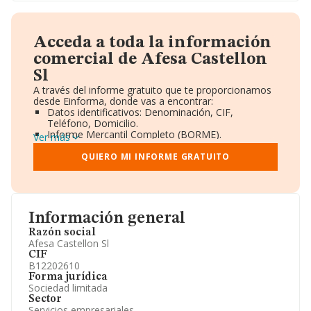
Acceda a toda la información
comercial de Afesa Castellon
Sl
A través del informe gratuito que te proporcionamos
desde Einforma, donde vas a encontrar:
Datos identificativos: Denominación, CIF,
Teléfono, Domicilio.
Informe Mercantil Completo (BORME).
Ver más
Gráficos de Evolución Ventas y Empleados.
Consejo de Administración y Administradores.
QUIERO MI INFORME GRATUITO
Directivos y Ejecutivos.
Accionistas.
Participaciones y Vinculaciones en otras empresas.
Artículos de prensa publicados sobre la empresa.
Información oficial y registral complementaria.
Información general
Razón social
Afesa Castellon Sl
CIF
B12202610
Forma jurídica
Sociedad limitada
Sector
Servicios empresariales