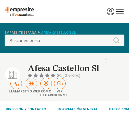
EMPRESITE ESPAÑA
AFESA CASTELLON SL
Buscar
Afesa Castellon Sl
0
/5
( 0 votos)
LLAMAR
SITIO WEB
CÓMO
VER
LLEGAR
INFORME
DIRECCIÓN Y CONTACTO
INFORMACIÓN GENERAL
DATOS COM