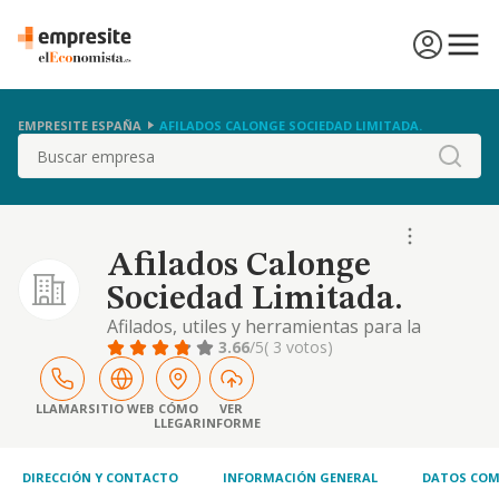
EMPRESITE ESPAÑA
AFILADOS CALONGE SOCIEDAD LIMITADA.
Buscar
Afilados Calonge
Sociedad Limitada.
Afilados, utiles y herramientas para la
madera y metal duro. comercio de
3.66
/5
( 3 votos)
maquinaria industrial.
LLAMAR
SITIO WEB
CÓMO
VER
LLEGAR
INFORME
DIRECCIÓN Y CONTACTO
INFORMACIÓN GENERAL
DATOS COM