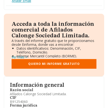
Añadir Email
Acceda a toda la información
comercial de Afilados
Calonge Sociedad Limitada.
A través del informe gratuito que te proporcionamos
desde Einforma, donde vas a encontrar:
Datos identificativos: Denominación, CIF,
Teléfono, Domicilio.
Informe Mercantil Completo (BORME).
Ver más
Gráficos de Evolución Ventas y Empleados.
Consejo de Administración y Administradores.
QUIERO MI INFORME GRATUITO
Directivos y Ejecutivos.
Accionistas.
Participaciones y Vinculaciones en otras empresas.
Artículos de prensa publicados sobre la empresa.
Información oficial y registral complementaria.
Información general
Razón social
Afilados Calonge Sociedad Limitada.
CIF
B91254060
Forma jurídica