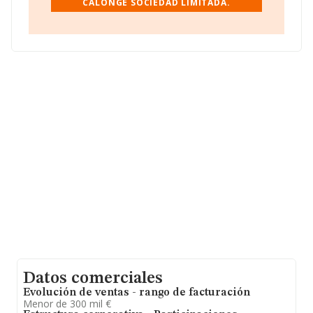
CALONGE SOCIEDAD LIMITADA.
Con los datos a disposición de INFORMA sobre 364
empresas pertenecientes al sector, a nivel nacional la
facturación asciende a 308 millones de euros y se
estima que el promedio de la facturación entre todas
las empresas es de 847 mil euros. Respecto a la
información de la provincia (hablamos de Sevilla), en la
base de datos de INFORMA aparecen 10 empresas,
cuyas ventas en 2008 han alcanzado los 7 millones de
euros. Por último, con el fin de ampliar la información
relativa al ámbito de la empresa, los empleados de
media son 10; la antigüedad desde la constitución es de
17 años.
Datos comerciales
Evolución de ventas - rango de facturación
Menor de 300 mil €