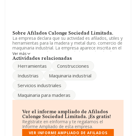
Sobre Afilados Calonge Sociedad Limitada.
La empresa declara que su actividad es afilados, utiles y
herramientas para la madera y metal duro. comercio de
maquinaria industrial. La empresa aparece inscrita en el
Registro Mercantil como Sociedad Limitada. Clasifica su
Ver más
actividad CNAE como 'Reparación de productos
Actividades relacionadas
metálicos', código 3311. La compañía no tiene actividad
Herramientas
Construcciones
en mercados exteriores.
Industrias
Maquinaria industrial
Según los datos a disposición de INFORMA, ha tenido
un número de empleados por debajo de la media de
Servicios industriales
sector.
Maquinaria para maderas
Para llamar las oficinas se puede hacer a través del
número 954431402.
La compañía
Afilados Calonge Sociedad Limitada
,
Ver el informe ampliado de Afilados
con número de identificación fiscal B91254060, tiene
Calonge Sociedad Limitada. ¡Es gratis!
domicilio fiscal en Poligono Industrial Calonge Mini
Regístrate en eInforma y te regalamos el
Industrias Calonge, (41007), en el municipio de Sevilla,
Informe Ampliado de esta empresa.
Andalucía.
VER INFORME AMPLIADO DE AFILADOS