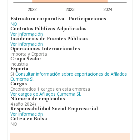
adicional de interés, los empleados de media son 8. La
antigüedad desde la constitución es de 24 años.
2022
2023
2024
Estructura corporativa - Participaciones
En definitiva,
Afilados Cumema S.L
se dedica a la
NO
compra-venta, importación, exportación, fabricación,
Contratos Públicos Adjudicados
reparación, afilado y comercialización de cuchillas para
Ver Información
maquinaria y demas herramientas cortantes, sus
Incidencias de Fuentes Públicas
accesorios y complementos, para la industria del papel,
Ver Información
de la madera, del metal, del textil y del plastico. En
Operaciones Internacionales
cuanto a la posición en el ranking de la provincia de
Importa y Exporta
Madrid, la empresa ha perdido posiciones frente al
Grupo Sector
2023. En el ranking de todas las empresas en el
Industria
territorio nacional, ha experimentado un retroceso.
Exporta
SI
Consultar información sobre exportaciones de Afilados
Cumema Sl.
Cargos
Encontrados 1 cargos en esta empresa
Ver cargos de Afilados Cumema Sl.
Número de empleados
4 (año 2024)
Responsabilidad Social Empresarial
Ver Información
Cotiza en Bolsa
NO