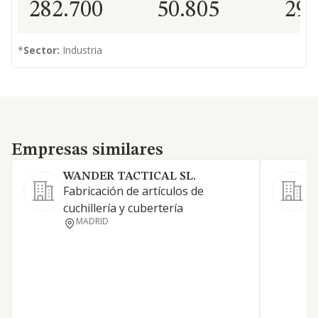
282.700
50.805
29
*
Sector:
Industria
Empresas similares
Empresas similares
WANDER TACTICAL SL.
Fabricación de artículos de
cuchillería y cubertería
MADRID
P