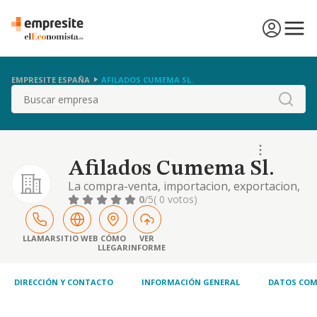
EMPRESITE ESPAÑA
AFILADOS CUMEMA SL.
Buscar
Afilados Cumema Sl.
La compra-venta, importacion, exportacion,
fabricacion, reparacion, afilado y
0
/5
( 0 votos)
comercializacion de cuchillas para
maquinaria y demas herramientas cortantes,
sus accesorios y complementos, para la
LLAMAR
SITIO WEB
CÓMO
VER
LLEGAR
INFORME
industria del papel, de la madera, del metal,
del textil y del plastico
DIRECCIÓN Y CONTACTO
INFORMACIÓN GENERAL
DATOS COM