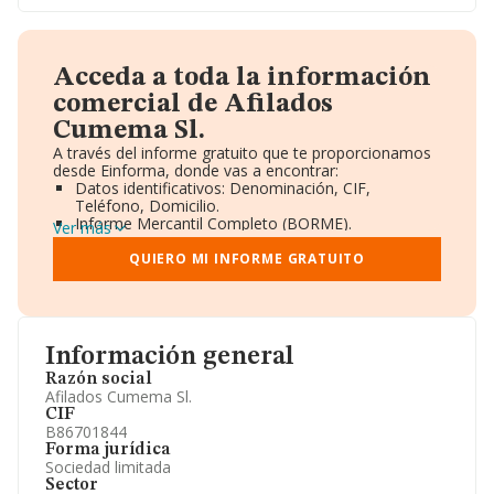
Acceda a toda la información
comercial de Afilados
Cumema Sl.
A través del informe gratuito que te proporcionamos
desde Einforma, donde vas a encontrar:
Datos identificativos: Denominación, CIF,
Teléfono, Domicilio.
Informe Mercantil Completo (BORME).
Ver más
Gráficos de Evolución Ventas y Empleados.
Consejo de Administración y Administradores.
QUIERO MI INFORME GRATUITO
Directivos y Ejecutivos.
Accionistas.
Participaciones y Vinculaciones en otras empresas.
Artículos de prensa publicados sobre la empresa.
Información oficial y registral complementaria.
Información general
Razón social
Afilados Cumema Sl.
CIF
B86701844
Forma jurídica
Sociedad limitada
Sector