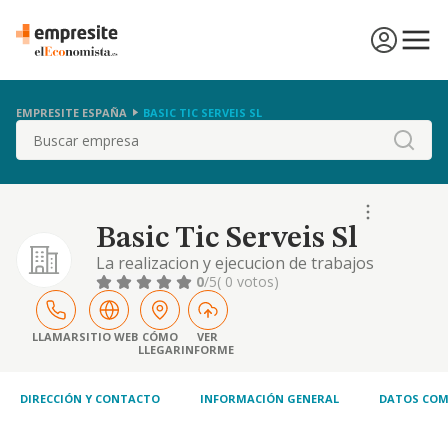
EMPRESITE ESPAÑA
BASIC TIC SERVEIS SL
Buscar
Basic Tic Serveis Sl
La realizacion y ejecucion de trabajos
relativos a la planificacion y gestion del
0
/5
( 0 votos)
territorio y de sus infraestructuras, los
servicios publicos en cualquier forma o
modalidad, y la promocion y la ejecucion de
LLAMAR
SITIO WEB
CÓMO
VER
LLEGAR
INFORME
programas...
DIRECCIÓN Y CONTACTO
INFORMACIÓN GENERAL
DATOS COM