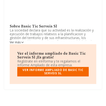
Sobre Basic Tic Serveis Sl
La sociedad declara que su actividad es la realización y
ejecución de trabajos relativos a la planificacion y
gestión del territorio y de sus infraestructuras, los
servicios publicos en cualquier forma o modalidad, y la
Ver más
promoción y la ejecución de programas.. La empresa
está registrada como Sociedad Limitada. Tiene CNAE:
6910 - 'Actividades jurídicas'. La empresa no tiene
Ver el informe ampliado de Basic Tic
actividad en mercados exteriores.
Serveis Sl ¡Es gratis!
Regístrate en eInforma y te regalamos el
La plantilla permanece igual y según los datos a
Informe Ampliado de esta empresa.
disposición de INFORMA, ha tenido un número de
VER INFORME AMPLIADO DE BASIC TIC
empleados por debajo de la media de sector.
SERVEIS SL
Para llamar las oficinas se puede hacer a través del
número 933436110.
La empresa
Basic Tic Serveis S.L
, NIF B60457132,
tiene domicilio fiscal en Calle Ausias Marc núm. 17 1 3,
(08010), Barcelona, Cataluña.
En relación con el sector y disponiendo de los datos de