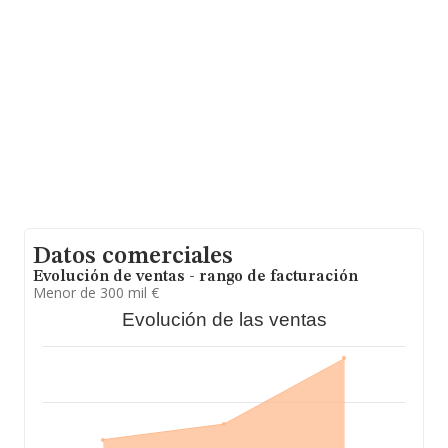
hasta 28.030 empresas, a nivel nacional la facturación
asciende a 6.290 millones de euros y la media entre
todas las compañías es de 224 mil euros de ventas en
2023. Finalmente, para completar los datos de sector,
en 2023, la antigüedad desde la constitución es de 14
años. Los empleados de media son 2.
Datos comerciales
Evolución de ventas - rango de facturación
Menor de 300 mil €
Evolución de las ventas