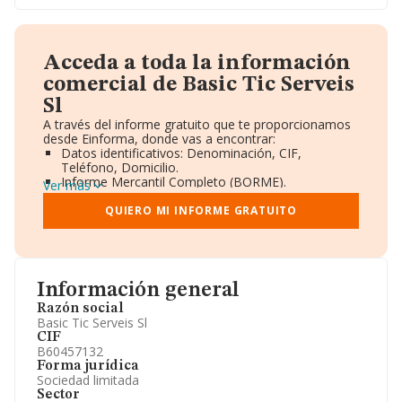
Acceda a toda la información
comercial de Basic Tic Serveis
Sl
A través del informe gratuito que te proporcionamos
desde Einforma, donde vas a encontrar:
Datos identificativos: Denominación, CIF,
Teléfono, Domicilio.
Informe Mercantil Completo (BORME).
Ver más
Gráficos de Evolución Ventas y Empleados.
Consejo de Administración y Administradores.
QUIERO MI INFORME GRATUITO
Directivos y Ejecutivos.
Accionistas.
Participaciones y Vinculaciones en otras empresas.
Artículos de prensa publicados sobre la empresa.
Información oficial y registral complementaria.
Información general
Razón social
Basic Tic Serveis Sl
CIF
B60457132
Forma jurídica
Sociedad limitada
Sector