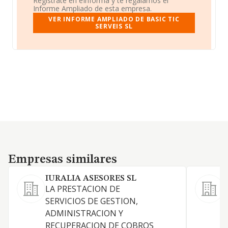
Regístrate en eInforma y te regalamos el
Informe Ampliado de esta empresa.
VER INFORME AMPLIADO DE BASIC TIC
SERVEIS SL
Empresas similares
Empresas similares
IURALIA ASESORES SL
LA PRESTACION DE
S
SERVICIOS DE GESTION,
ADMINISTRACION Y
RECUPERACION DE COBROS
A