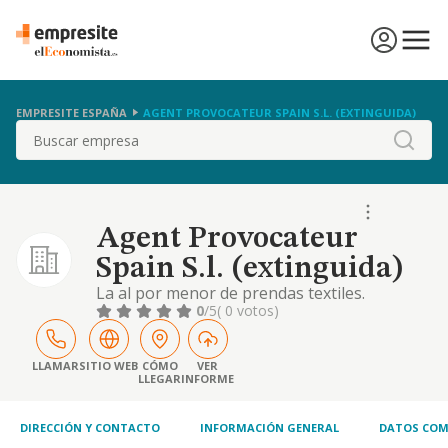
EMPRESITE ESPAÑA
AGENT PROVOCATEUR SPAIN S.L. (EXTINGUIDA)
Buscar
Agent Provocateur
Spain S.l. (extinguida)
La al por menor de prendas textiles.
0
/5
( 0 votos)
LLAMAR
SITIO WEB
CÓMO
VER
LLEGAR
INFORME
DIRECCIÓN Y CONTACTO
INFORMACIÓN GENERAL
DATOS COM