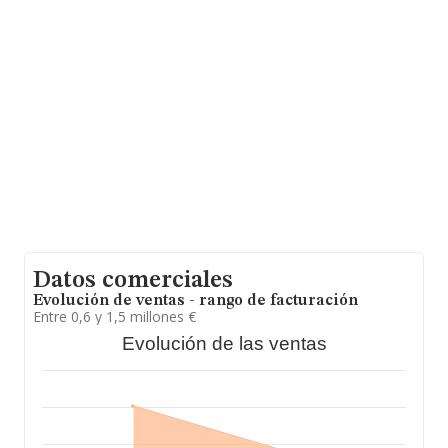
alcanza los 728 mil euros. En cuanto a la información
relativa a la provincia de Málaga, en la base de datos de
INFORMA aparecen 1074 empresas, con ventas en el
año 2016 de 186 millones de euros. Para aportar
ulterior información de interés en el ámbito sectorial, la
media de empleados de las empresas es de 4; la media
de antigüedad desde la constitución es de 18 años.
Datos comerciales
Evolución de ventas - rango de facturación
Entre 0,6 y 1,5 millones €
Evolución de las ventas