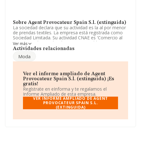
Sobre Agent Provocateur Spain S.l. (extinguida)
La sociedad declara que su actividad es la al por menor
de prendas textiles. La empresa está registrada como
Sociedad Limitada. Su actividad CNAE es 'Comercio al
por menor de prendas de vestir en establecimientos
Ver más
especializados' con código 4771. La empresa no tiene
Actividades relacionadas
actividad en mercados exteriores.
Moda
Ha tenido el mismo número de empleados y teniendo
en cuenta la información disponible en INFORMA, ha
dispuesto de un número de empleados por encima de la
Ver el informe ampliado de Agent
media de sector.
Provocateur Spain S.l. (extinguida) ¡Es
gratis!
Su teléfono es 952810171.
Regístrate en eInforma y te regalamos el
Informe Ampliado de esta empresa.
La sociedad española
Agent Provocateur Spain S.L.
VER INFORME AMPLIADO DE AGENT
(extinguida)
, con NIF B92961853, tiene domicilio fiscal
PROVOCATEUR SPAIN S.L.
(EXTINGUIDA)
en Calle Muelle De Ribera Casa N. Loc 12. Pto. Ban,
(29660), Marbella, en Málaga, Andalucía.
En relación con el sector y disponiendo de los datos de
hasta 22.498 empresas, a nivel nacional la facturación
asciende a 16.393 millones de euros y en 2016 la media
de facturación de ventas entre todas las compañías