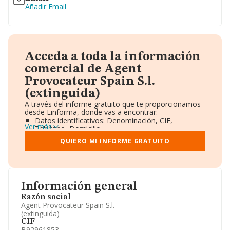
Añadir Email
Acceda a toda la información
comercial de Agent
Provocateur Spain S.l.
(extinguida)
A través del informe gratuito que te proporcionamos
desde Einforma, donde vas a encontrar:
Datos identificativos: Denominación, CIF,
Ver más
Teléfono, Domicilio.
Informe Mercantil Completo (BORME).
QUIERO MI INFORME GRATUITO
Gráficos de Evolución Ventas y Empleados.
Consejo de Administración y Administradores.
Directivos y Ejecutivos.
Accionistas.
Participaciones y Vinculaciones en otras empresas.
Información general
Artículos de prensa publicados sobre la empresa.
Información oficial y registral complementaria.
Razón social
Agent Provocateur Spain S.l.
(extinguida)
CIF
B92961853