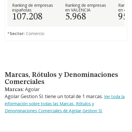
Ranking de empresas
Ranking de empresas
Rankin
españolas
en VALENCIA
en el 
107.208
5.968
95
*
Sector:
Comercio
Marcas, Rótulos y Denominaciones Comerciales
Marcas, Rótulos y Denominaciones
Comerciales
Agolar
Marcas:
Agolar Gestion Sl. tiene un total de 1 marcas.
Ver toda la
información sobre todas las Marcas, Rótulos y
Denominaciones Comerciales de Agolar Gestion Sl.