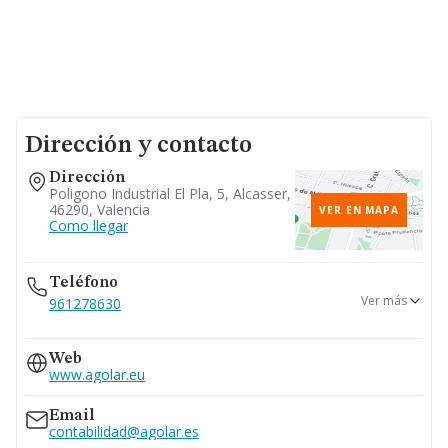
Dirección y contacto
Dirección
Poligono Industrial El Pla, 5, Alcasser,
46290, Valencia
VER EN MAPA
Como llegar
Teléfono
Ver más
961278630
670...
Web
Ver teléfono 670...
www.agolar.eu
607...
Ver teléfono 607...
Email
contabilidad@agolar.es