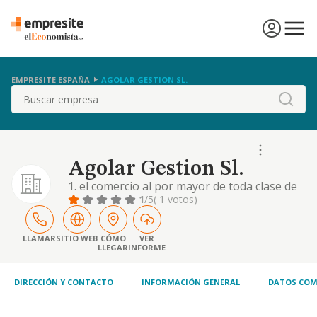
EMPRESITE ESPAÑA
AGOLAR GESTION SL.
Buscar
Agolar Gestion Sl.
1. el comercio al por mayor de toda clase de
componentes electrónicos, material
1
/5
( 1 votos)
eléctrico, material de iluminación, redes y
comunicaciones e informática. 2. gestión
comercial. 3. la compraventa de solares,
LLAMAR
SITIO WEB
CÓMO
VER
LLEGAR
INFORME
locales comerciales, viviendas, naves
industriales y cualquier clase de fincas
rústicas y u.
DIRECCIÓN Y CONTACTO
INFORMACIÓN GENERAL
DATOS COM