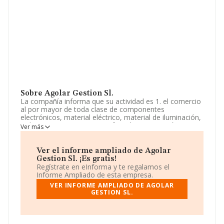
Sobre Agolar Gestion Sl.
La compañía informa que su actividad es 1. el comercio
al por mayor de toda clase de componentes
electrónicos, material eléctrico, material de iluminación,
redes y comunicaciones e informática. 2. gestión
Ver más
comercial. 3. la compraventa de solares, locales
comerciales, viviendas, naves industriales y cualquier
clase de fincas rústicas y u. La empresa está registrada
Ver el informe ampliado de Agolar
como Sociedad Limitada. Tiene CNAE: 4650 - '%cnae%'.
Gestion Sl. ¡Es gratis!
La compañía no tiene actividad en mercados exteriores.
Regístrate en eInforma y te regalamos el
Informe Ampliado de esta empresa.
Ha tenido un 75% más de empleados y teniendo en
VER INFORME AMPLIADO DE AGOLAR
cuenta la información disponible en INFORMA, ha
GESTION SL.
dispuesto de un número de empleados por encima de la
media de sector.
Dentro del ranking de empresas elaborado por