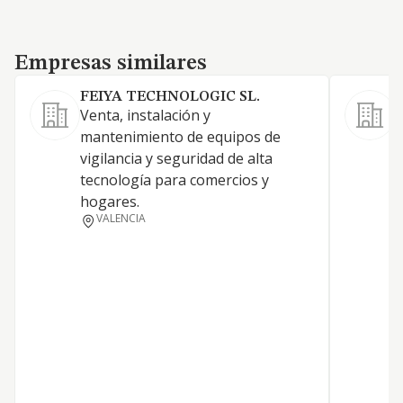
Empresas similares
Empresas similares
FEIYA TECHNOLOGIC SL.
Venta, instalación y
mantenimiento de equipos de
1
vigilancia y seguridad de alta
c
tecnología para comercios y
m
hogares.
c
VALENCIA
f
i
e
p
e
m
e