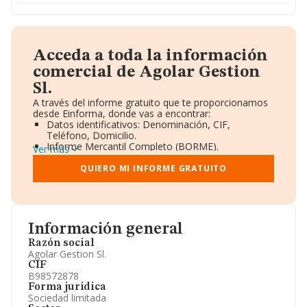
Acceda a toda la información
comercial de Agolar Gestion
Sl.
A través del informe gratuito que te proporcionamos
desde Einforma, donde vas a encontrar:
Datos identificativos: Denominación, CIF,
Teléfono, Domicilio.
Informe Mercantil Completo (BORME).
Ver más
Gráficos de Evolución Ventas y Empleados.
Consejo de Administración y Administradores.
QUIERO MI INFORME GRATUITO
Directivos y Ejecutivos.
Accionistas.
Participaciones y Vinculaciones en otras empresas.
Artículos de prensa publicados sobre la empresa.
Información oficial y registral complementaria.
Información general
Razón social
Agolar Gestion Sl.
CIF
B98572878
Forma jurídica
Sociedad limitada