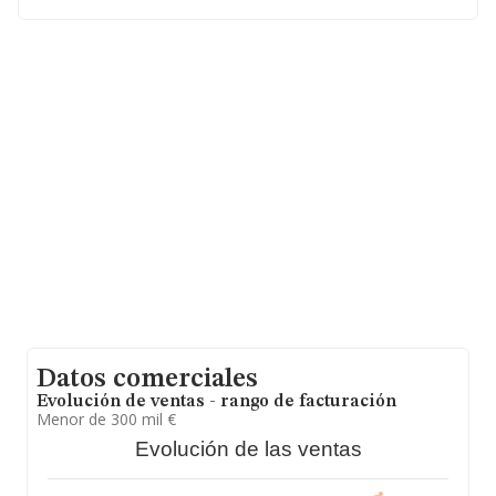
Guadalajara, Castilla-la Mancha.
En base a la información de la que dispone INFORMA
sobre 8.364 compañías, a nivel nacional la facturación
asciende a 13.307 millones de euros y se estima que el
promedio de la facturación entre todas las empresas es
de 1 millón de euros. Teniendo en cuenta la información
sobre Guadalajara, en la base de datos INFORMA
constan 11 empresas, cuyas ventas en 2025 han
alcanzado los 794 mil euros. Finalmente, para
completar los datos de sector, en 2025, la antigüedad
alcanza los 13 años desde la constitución. La media de
empleados es de 3.
Datos comerciales
Evolución de ventas - rango de facturación
Menor de 300 mil €
Evolución de las ventas