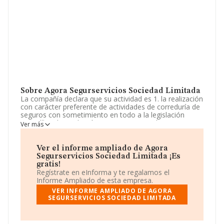
Sobre Agora Segurservicios Sociedad Limitada
La compañía declara que su actividad es 1. la realización
con carácter preferente de actividades de correduría de
seguros con sometimiento en todo a la legislación
específica de mediación en seguros privados,
Ver más
especialmente a la ley 26/2006 de mediación de
seguros privados y normas que modifiquen o
desarrollen esta disposición, así como la. La sociedad
Ver el informe ampliado de Agora
está inscrita en el Registro Mercantil como Sociedad
Segurservicios Sociedad Limitada ¡Es
Limitada. Su CNAE corresponde a 6499 con código
gratis!
'Otros servicios financieros, excepto seguros y fondos
Regístrate en eInforma y te regalamos el
de pensiones n.c.o.p.'. La empresa no tiene actividad en
Informe Ampliado de esta empresa.
mercados exteriores.
VER INFORME AMPLIADO DE AGORA
SEGURSERVICIOS SOCIEDAD LIMITADA
La sociedad española
Agora Segurservicios
Sociedad Limitada
, con NIF B19274620, está situada
en Avenida Aragon núm. 31, (19005), en el municipio de