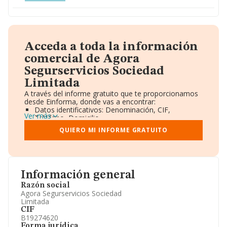
Acceda a toda la información
comercial de Agora
Segurservicios Sociedad
Limitada
A través del informe gratuito que te proporcionamos
desde Einforma, donde vas a encontrar:
Datos identificativos: Denominación, CIF,
Ver más
Teléfono, Domicilio.
Informe Mercantil Completo (BORME).
QUIERO MI INFORME GRATUITO
Gráficos de Evolución Ventas y Empleados.
Consejo de Administración y Administradores.
Directivos y Ejecutivos.
Accionistas.
Participaciones y Vinculaciones en otras empresas.
Información general
Artículos de prensa publicados sobre la empresa.
Información oficial y registral complementaria.
Razón social
Agora Segurservicios Sociedad
Limitada
CIF
B19274620
Forma jurídica