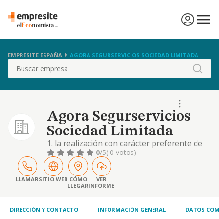
EMPRESITE ESPAÑA
AGORA SEGURSERVICIOS SOCIEDAD LIMITADA
Buscar
Agora Segurservicios
Sociedad Limitada
1. la realización con carácter preferente de
actividades de correduría de seguros con
0
/5
( 0 votos)
sometimiento en todo a la legislación
especifica de mediación en seguros privados,
especialmente a la ley 26/2006 de mediación
LLAMAR
SITIO WEB
CÓMO
VER
LLEGAR
INFORME
de seguros privados y normas que
modifiquen o desarrollen esta disposición,
así como la
DIRECCIÓN Y CONTACTO
INFORMACIÓN GENERAL
DATOS COM