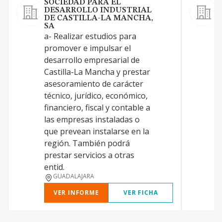
SOCIEDAD PARA EL
DESARROLLO INDUSTRIAL
DE CASTILLA-LA MANCHA,
1
SA
p
a- Realizar estudios para
c
promover e impulsar el
s
desarrollo empresarial de
l
Castilla-La Mancha y prestar
m
asesoramiento de carácter
p
técnico, jurídico, económico,
L
financiero, fiscal y contable a
s
las empresas instaladas o
q
que prevean instalarse en la
e
región. También podrá
prestar servicios a otras
entid.
GUADALAJARA
VER INFORME
VER FICHA