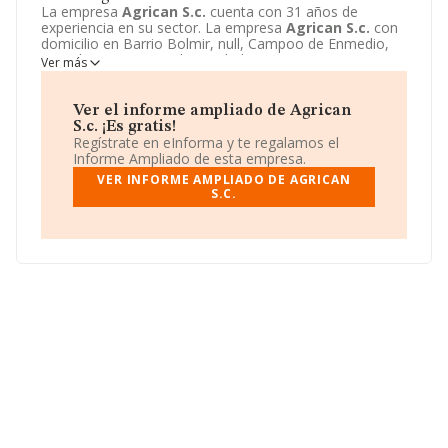
La empresa
Agrican S.c.
cuenta con 31 años de
experiencia en su sector. La empresa
Agrican S.c.
con
domicilio en Barrio Bolmir, null, Campoo de Enmedio,
Cantabria. Su principal actividad CNAE es 4623 -
Ver más
Comercio al por mayor de animales vivos. La empresa
Agrican S.c.
está inscrita como Sociedad civil.
Ver el informe ampliado de Agrican
S.c. ¡Es gratis!
Regístrate en eInforma y te regalamos el
Informe Ampliado de esta empresa.
VER INFORME AMPLIADO DE AGRICAN
S.C.