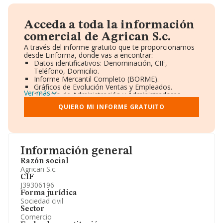
Acceda a toda la información
comercial de Agrican S.c.
A través del informe gratuito que te proporcionamos
desde Einforma, donde vas a encontrar:
Datos identificativos: Denominación, CIF,
Teléfono, Domicilio.
Informe Mercantil Completo (BORME).
Gráficos de Evolución Ventas y Empleados.
Ver más
Consejo de Administración y Administradores.
Directivos y Ejecutivos.
QUIERO MI INFORME GRATUITO
Accionistas.
Participaciones y Vinculaciones en otras empresas.
Artículos de prensa publicados sobre la empresa.
Información oficial y registral complementaria.
Información general
Razón social
Agrican S.c.
CIF
J39306196
Forma jurídica
Sociedad civil
Sector
Comercio