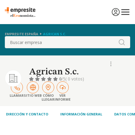
EMPRESITE ESPAÑA
AGRICAN S.C.
Buscar
Agrican S.c.
0
/5
( 0 votos)
LLAMAR
SITIO WEB
CÓMO
VER
LLEGAR
INFORME
DIRECCIÓN Y CONTACTO
INFORMACIÓN GENERAL
DATOS COM