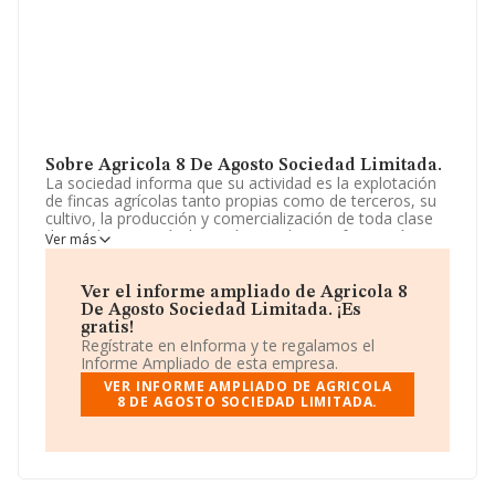
Sobre Agricola 8 De Agosto Sociedad Limitada.
La sociedad informa que su actividad es la explotación
de fincas agrícolas tanto propias como de terceros, su
cultivo, la producción y comercialización de toda clase
de productos agrícolas, así como la transformación y
Ver más
comercialización de los mismos. la realización de
trabajos agrícolas a terceros. el cultivo de almendro,
olivo, hortaliza. La sociedad está inscrita en el Registro
Ver el informe ampliado de Agricola 8
Mercantil como Sociedad Limitada. Su CNAE
De Agosto Sociedad Limitada. ¡Es
corresponde a 0113 con código 'Cultivo de hortalizas,
gratis!
raíces y tubérculos'. La empresa no tiene actividad en
Regístrate en eInforma y te regalamos el
mercados exteriores.
Informe Ampliado de esta empresa.
VER INFORME AMPLIADO DE AGRICOLA
La compañía
Agrícola 8 de Agosto Sociedad
8 DE AGOSTO SOCIEDAD LIMITADA.
Limitada
, con CIF B99496101, tiene su domicilio social
establecido en Calle San Antonio núm. 22, (50196), en el
municipio de La Muela, provincia de Zaragoza, Aragón.
En base a la información de la que dispone INFORMA