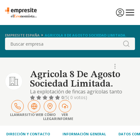
EMPRESITE ESPAÑA
AGRICOLA 8 DE AGOSTO SOCIEDAD LIMITADA.
Buscar
Agricola 8 De Agosto
Sociedad Limitada.
La explotación de fincas agrícolas tanto
propias como de terceros, su cultivo, la
0
/5
( 0 votos)
producción y comercialización de toda clase
de productos agrícolas, así como la
transformación y comercialización de los
LLAMAR
SITIO WEB
CÓMO
VER
LLEGAR
INFORME
mismos. la realización de trabajos agrícolas
a terceros. el cultivo de almendro, olivo,
hortaliza
DIRECCIÓN Y CONTACTO
INFORMACIÓN GENERAL
DATOS COM