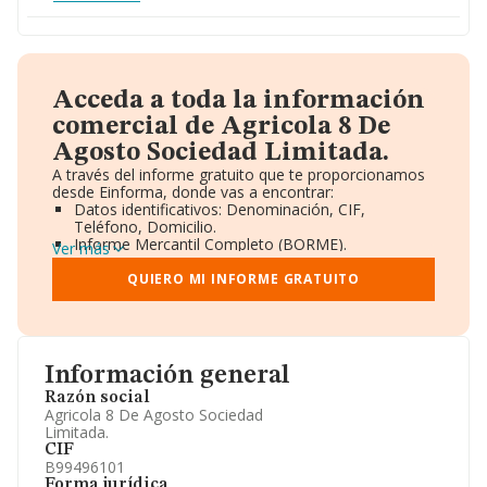
Acceda a toda la información
comercial de Agricola 8 De
Agosto Sociedad Limitada.
A través del informe gratuito que te proporcionamos
desde Einforma, donde vas a encontrar:
Datos identificativos: Denominación, CIF,
Teléfono, Domicilio.
Informe Mercantil Completo (BORME).
Ver más
Gráficos de Evolución Ventas y Empleados.
Consejo de Administración y Administradores.
QUIERO MI INFORME GRATUITO
Directivos y Ejecutivos.
Accionistas.
Participaciones y Vinculaciones en otras empresas.
Artículos de prensa publicados sobre la empresa.
Información oficial y registral complementaria.
Información general
Razón social
Agricola 8 De Agosto Sociedad
Limitada.
CIF
B99496101
Forma jurídica