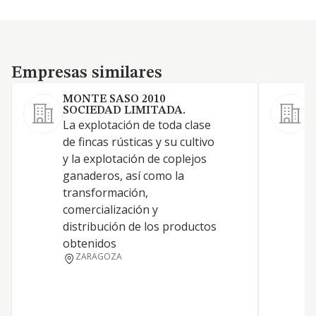
Empresas similares
Empresas similares
MONTE SASO 2010
SOCIEDAD LIMITADA.
La explotación de toda clase
L
de fincas rústicas y su cultivo
f
y la explotación de coplejos
t
ganaderos, así como la
r
transformación,
a
comercialización y
c
distribución de los productos
obtenidos
ZARAGOZA