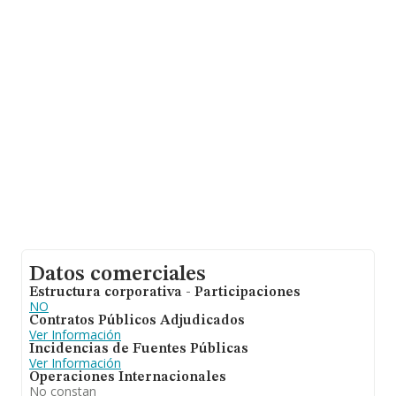
sobre 6.578 compañías, la facturación en el ámbito
nacional alcanza los 4.582 millones de euros y se estima
que el promedio de la facturación entre todas las
empresas es de 696 mil euros. En cuanto a la
información relativa a la provincia de Zaragoza, en la
base de datos de INFORMA aparecen 65 empresas,
cuyas ventas han obtenido los 47 millones de euros. Por
último, con el fin de ampliar la información relativa al
ámbito de la empresa, los empleados de media son 8.
La antigüedad desde la constitución es de 13 años.
Datos comerciales
Estructura corporativa - Participaciones
NO
Contratos Públicos Adjudicados
Ver Información
Incidencias de Fuentes Públicas
Ver Información
Operaciones Internacionales
No constan