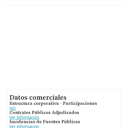
En relación con el sector y disponiendo de los datos de
hasta 6.578 empresas, a nivel nacional la facturación
asciende a 4.582 millones de euros y en 2011 la media
de facturación de ventas entre todas las compañías
alcanza los 696 mil euros. En relación con la
información de la provincia de Zaragoza, en la base de
datos INFORMA constan 65 empresas, con ventas en
2011 de hasta 47 millones de euros. Por último, con el
fin de ampliar la información relativa al ámbito de la
empresa, la antigüedad alcanza los 13 años desde la
constitución. La media de empleados de las empresas
es de 8.
Datos comerciales
Estructura corporativa - Participaciones
NO
Contratos Públicos Adjudicados
Ver Información
Incidencias de Fuentes Públicas
Ver Información