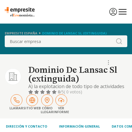
EMPRESITE ESPAÑA
DOMINIO DE LANSAC SL (EXTINGUIDA)
Buscar
Dominio De Lansac Sl
(extinguida)
A) la explotacion de todo tipo de actividades
agrarias, asi como la transformacion y
0
/5
( 0 votos)
comercializacion de todos los productos
agricolas obtenidos. b) elaboracion,
comercio al pro mayor y al por menor de
LLAMAR
SITIO WEB
CÓMO
VER
LLEGAR
INFORME
todo tipo de vinos
DIRECCIÓN Y CONTACTO
INFORMACIÓN GENERAL
DATOS COM