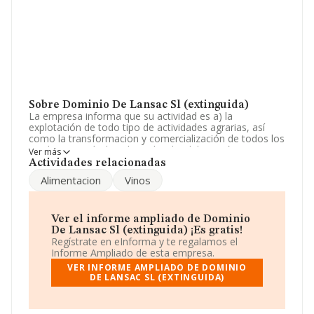
Sobre Dominio De Lansac Sl (extinguida)
La empresa informa que su actividad es a) la
explotación de todo tipo de actividades agrarias, así
como la transformacion y comercialización de todos los
productos agrícolas obtenidos. b) elaboración, comercio
Ver más
al pro mayor y al por menor de todo tipo de vinos. La
Actividades relacionadas
sociedad está registrada como Sociedad Limitada.
Alimentacion
Vinos
Tiene CNAE: 0113 - 'Cultivo de hortalizas, raíces y
tubérculos'. No realiza actividad de importación y/o
exportación.
Ver el informe ampliado de Dominio
Teniendo en cuenta la información a disposición de
De Lansac Sl (extinguida) ¡Es gratis!
INFORMA, ha contado con un número de empleados
Regístrate en eInforma y te regalamos el
inferior a la media de sector.
Informe Ampliado de esta empresa.
VER INFORME AMPLIADO DE DOMINIO
La sociedad
Dominio de Lansac S.L (extinguida)
,
DE LANSAC SL (EXTINGUIDA)
con CIF B99130452, se encuentra en Calle Coso núm.
42 Plt 3, (50004), en el municipio de Zaragoza, Aragón.