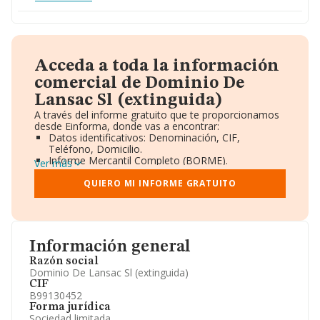
Acceda a toda la información
comercial de Dominio De
Lansac Sl (extinguida)
A través del informe gratuito que te proporcionamos
desde Einforma, donde vas a encontrar:
Datos identificativos: Denominación, CIF,
Teléfono, Domicilio.
Informe Mercantil Completo (BORME).
Ver más
Gráficos de Evolución Ventas y Empleados.
Consejo de Administración y Administradores.
QUIERO MI INFORME GRATUITO
Directivos y Ejecutivos.
Accionistas.
Participaciones y Vinculaciones en otras empresas.
Artículos de prensa publicados sobre la empresa.
Información oficial y registral complementaria.
Información general
Razón social
Dominio De Lansac Sl (extinguida)
CIF
B99130452
Forma jurídica
Sociedad limitada