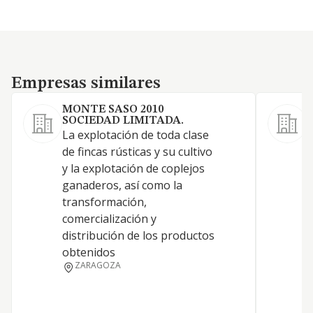
Empresas similares
Empresas similares
MONTE SASO 2010
SOCIEDAD LIMITADA.
La explotación de toda clase
L
de fincas rústicas y su cultivo
f
y la explotación de coplejos
t
ganaderos, así como la
r
transformación,
a
comercialización y
c
distribución de los productos
obtenidos
ZARAGOZA