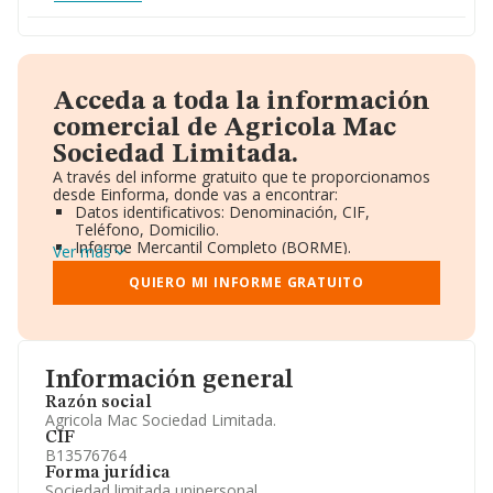
Acceda a toda la información
comercial de Agricola Mac
Sociedad Limitada.
A través del informe gratuito que te proporcionamos
desde Einforma, donde vas a encontrar:
Datos identificativos: Denominación, CIF,
Teléfono, Domicilio.
Informe Mercantil Completo (BORME).
Ver más
Gráficos de Evolución Ventas y Empleados.
Consejo de Administración y Administradores.
QUIERO MI INFORME GRATUITO
Directivos y Ejecutivos.
Accionistas.
Participaciones y Vinculaciones en otras empresas.
Artículos de prensa publicados sobre la empresa.
Información oficial y registral complementaria.
Información general
Razón social
Agricola Mac Sociedad Limitada.
CIF
B13576764
Forma jurídica
Sociedad limitada unipersonal