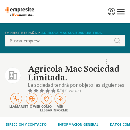
EMPRESITE ESPAÑA
AGRICOLA MAC SOCIEDAD LIMITADA.
Buscar
Agricola Mac Sociedad
Limitada.
La sociedad tendrá por objeto las siguientes
actividades: servicios y trabajos agrícolas.
0
/5
( 0 votos)
cnae: 0161
LLAMAR
SITIO WEB
CÓMO
VER
LLEGAR
INFORME
DIRECCIÓN Y CONTACTO
INFORMACIÓN GENERAL
DATOS COM