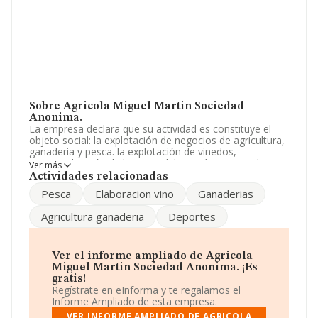
Sobre Agricola Miguel Martin Sociedad
Anonima.
La empresa declara que su actividad es constituye el
objeto social: la explotación de negocios de agricultura,
ganaderia y pesca. la explotación de vinedos,
comercialización de la uva y elaboración y venta de vino.
Ver más
la adquisición, enajenación y explotación, p. La empresa
Actividades relacionadas
está registrada como Sociedad Anónima. Su actividad
Pesca
Elaboracion vino
Ganaderias
CNAE es 'Otros cultivos no perennes' con código 0119.
La compañía no tiene actividad en mercados exteriores.
Agricultura ganaderia
Deportes
La empresa
Agrícola Miguel Martin Sociedad
Anónima
, con CIF A35894765, se encuentra en Camino
Las Quemadas núm. 12, (35560), La Vegueta, en Las
Ver el informe ampliado de Agricola
Palmas, Islas Canarias.
Miguel Martin Sociedad Anonima. ¡Es
gratis!
Con los datos a disposición de INFORMA sobre 4.711
Regístrate en eInforma y te regalamos el
empresas pertenecientes al sector, en el ámbito
Informe Ampliado de esta empresa.
nacional la facturación alcanza la cifra de 647 millones
VER INFORME AMPLIADO DE AGRICOLA