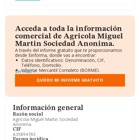
Acceda a toda la información
comercial de Agricola Miguel
Martin Sociedad Anonima.
A través del informe gratuito que te proporcionamos
desde Einforma, donde vas a encontrar:
Datos identificativos: Denominación, CIF,
Teléfono, Domicilio.
Informe Mercantil Completo (BORME).
Ver más
Gráficos de Evolución Ventas y Empleados.
Consejo de Administración y Administradores.
QUIERO MI INFORME GRATUITO
Directivos y Ejecutivos.
Accionistas.
Participaciones y Vinculaciones en otras empresas.
Artículos de prensa publicados sobre la empresa.
Información oficial y registral complementaria.
Información general
Razón social
Agricola Miguel Martin Sociedad
Anonima.
CIF
A35894765
Forma jurídica