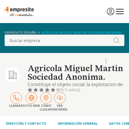
EMPRESITE ESPAÑA
AGRICOLA MIGUEL MARTIN SOCIEDAD ANONIMA.
Buscar
Agricola Miguel Martin
Sociedad Anonima.
Constituye el objeto social: la explotacion de
negocios de agricultura, ganaderia y pesca.
0
/5
( 0 votos)
la explotacion de vinedos, comercializacion
de la uva y elaboracion y venta de vino. la
adquisicion, enajenacion y explotacion, p
LLAMAR
SITIO WEB
CÓMO
VER
LLEGAR
INFORME
DIRECCIÓN Y CONTACTO
INFORMACIÓN GENERAL
DATOS COM