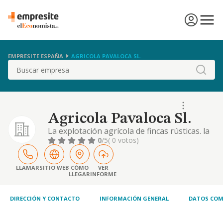
EMPRESITE ESPAÑA
AGRICOLA PAVALOCA SL.
Buscar
Agricola Pavaloca Sl.
La explotación agrícola de fincas rústicas. la
transformación, compraventa, importación y
0
/5
( 0 votos)
exportación de productos agrarios,
pecuarios o forestales; la promoción,
planificación y explotación y puesta en
LLAMAR
SITIO WEB
CÓMO
VER
LLEGAR
INFORME
marcha de negocios agropecuarios. la
compraventa y alquiler de maquinaria y
herramientas agrícola
DIRECCIÓN Y CONTACTO
INFORMACIÓN GENERAL
DATOS COM