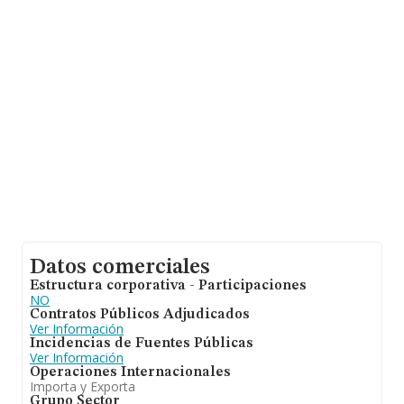
hasta 6.578 empresas, a nivel nacional la facturación
asciende a 4.582 millones de euros y se calcula un
promedio de facturación de 696 mil euros entre todas
las compañías. En relación con la información de la
provincia de Córdoba, en la base de datos de INFORMA
aparecen 67 empresas, cuyas ventas han alcanzado los
58 millones de euros. Para aportar ulterior información
de interés en el ámbito sectorial, la media de
antigüedad desde la constitución es de 13 años. La
media de empleados es de 8.
Datos comerciales
Estructura corporativa - Participaciones
NO
Contratos Públicos Adjudicados
Ver Información
Incidencias de Fuentes Públicas
Ver Información
Operaciones Internacionales
Importa y Exporta
Grupo Sector