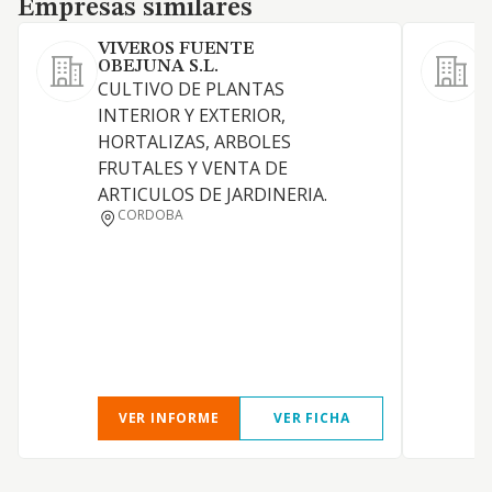
Empresas similares
VIVEROS FUENTE
OBEJUNA S.L.
a
CULTIVO DE PLANTAS
r
INTERIOR Y EXTERIOR,
a
HORTALIZAS, ARBOLES
a
FRUTALES Y VENTA DE
i
ARTICULOS DE JARDINERIA.
-
CORDOBA
f
c
o
c
p
c
VER INFORME
VER FICHA