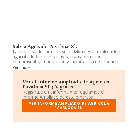
Sobre Agricola Pavaloca Sl.
La empresa declara que su actividad es la explotación
agrícola de fincas rústicas. la transformación,
compraventa, importación y exportación de productos
agrarios, pecuarios o forestales; la promoción,
Ver más
planificación y explotación y puesta en marcha de
negocios agropecuarios. la compraventa y alquiler de
maquinaria y herramientas agrícola. La empresa está
Ver el informe ampliado de Agricola
registrada como Sociedad Limitada. Clasifica su
Pavaloca Sl. ¡Es gratis!
actividad CNAE como 'Cultivo de hortalizas, raíces y
Regístrate en eInforma y te regalamos el
tubérculos', código 0113. La compañía realiza actividad
Informe Ampliado de esta empresa.
internacional tanto de importación como exportación.
VER INFORME AMPLIADO DE AGRICOLA
PAVALOCA SL.
La empresa española
Agrícola Pavaloca S.L
, con
número de identificación fiscal B06952964, está situada
en Carretera A-318 Km 55 - Cortijo Pavaloca, (14940),
en el municipio de Cabra, Córdoba, Andalucía.
En relación con el sector y disponiendo de los datos de