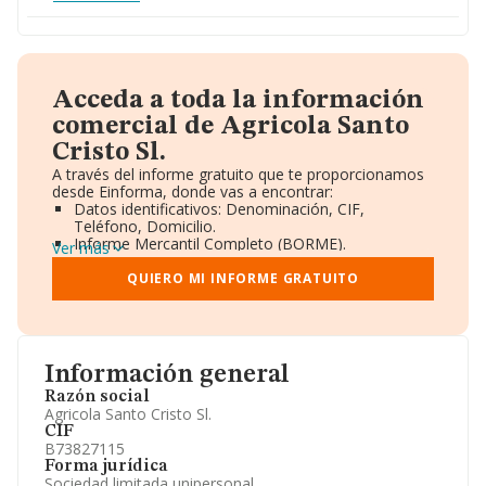
Acceda a toda la información
comercial de Agricola Santo
Cristo Sl.
A través del informe gratuito que te proporcionamos
desde Einforma, donde vas a encontrar:
Datos identificativos: Denominación, CIF,
Teléfono, Domicilio.
Informe Mercantil Completo (BORME).
Ver más
Gráficos de Evolución Ventas y Empleados.
Consejo de Administración y Administradores.
QUIERO MI INFORME GRATUITO
Directivos y Ejecutivos.
Accionistas.
Participaciones y Vinculaciones en otras empresas.
Artículos de prensa publicados sobre la empresa.
Información oficial y registral complementaria.
Información general
Razón social
Agricola Santo Cristo Sl.
CIF
B73827115
Forma jurídica
Sociedad limitada unipersonal