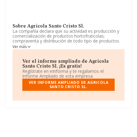
Sobre Agricola Santo Cristo Sl.
La compañía declara que su actividad es producción y
comercialización de productos hortofruticolas;
compraventa y distribución de todo tipo de productos
hortofruticolas. La empresa está registrada como
Ver más
Sociedad Limitada. Su CNAE corresponde a 4631 con
código 'Comercio al por mayor de frutas y hortalizas'.
La empresa no tiene actividad en mercados exteriores.
Ver el informe ampliado de Agricola
Santo Cristo Sl. ¡Es gratis!
De acuerdo con la Recomendación 2003/361/CE de la
Regístrate en eInforma y te regalamos el
Comisión, de 6 de mayo de 2003, sobre la definición de
Informe Ampliado de esta empresa.
microempresas, pequeñas y medianas empresas, la
VER INFORME AMPLIADO DE AGRICOLA
compañía reúne los requisitos de una microempresa. Ha
SANTO CRISTO SL.
tenido el mismo número de profesionales y teniendo en
cuenta la información a disposición de INFORMA, ha
contado con un número de empleados inferior a la
media de sector.
La empresa
Agrícola Santo Cristo S.L
, NIF
B73827115, está situada en Calle De La Solidaridad
núm. 7 Piso 2 B, (30530), en el municipio de Cieza,
Murcia.