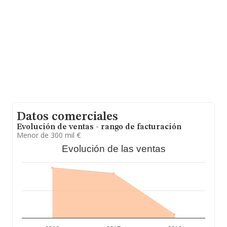
Con los datos a disposición de INFORMA sobre 17.576
empresas pertenecientes al sector, en el ámbito
nacional la facturación alcanza la cifra de 46.240
millones de euros y el promedio de la facturación de
ventas entre todas las compañías asciende a los 2
millones de euros, siendo la facturación de la empresa
en estudio superior a este promedio. En cuanto a la
información relativa a la provincia de Murcia, en la base
de datos de INFORMA aparecen 1748 empresas, cuyas
ventas en 2018 han alcanzado los 6.405 millones de
euros. Para aportar ulterior información de interés en el
ámbito sectorial, la antigüedad alcanza los 18 años
desde la constitución. La media de empleados es de 9.
Datos comerciales
Evolución de ventas - rango de facturación
Menor de 300 mil €
Evolución de las ventas