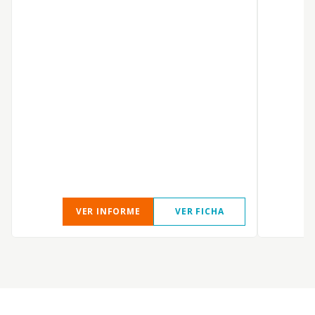
q
VER INFORME
VER FICHA