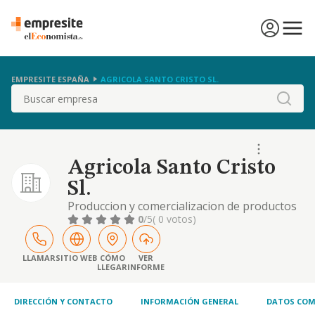
EMPRESITE ESPAÑA
AGRICOLA SANTO CRISTO SL.
Buscar
Agricola Santo Cristo
Sl.
Produccion y comercializacion de productos
hortofruticolas; compraventa y distribucion
0
/5
( 0 votos)
de todo tipo de productos hortofruticolas
LLAMAR
SITIO WEB
CÓMO
VER
LLEGAR
INFORME
DIRECCIÓN Y CONTACTO
INFORMACIÓN GENERAL
DATOS COM