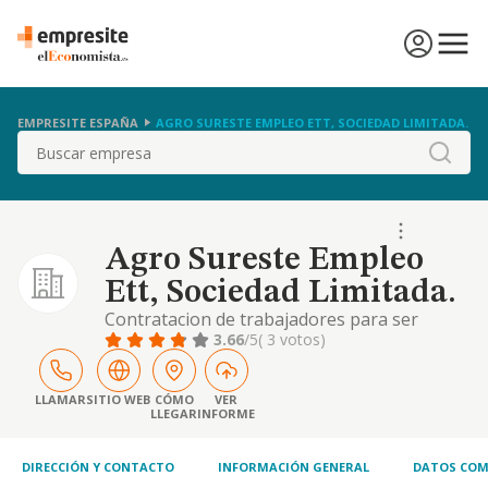
EMPRESITE ESPAÑA
AGRO SURESTE EMPLEO ETT, SOCIEDAD LIMITADA.
Buscar
Agro Sureste Empleo
Ett, Sociedad Limitada.
Contratacion de trabajadores para ser
cedidos con caracter temporal a empresas
3.66
/5
( 3 votos)
usuarias. agencia de colocacion. formacion
para la cualificacion profesional conforme a
la normativa especifica de aplicacion.
LLAMAR
SITIO WEB
CÓMO
VER
LLEGAR
INFORME
asesoramiento y consultoria de recursos
humanos. actividad principal: actividades de
las empre
DIRECCIÓN Y CONTACTO
INFORMACIÓN GENERAL
DATOS COM