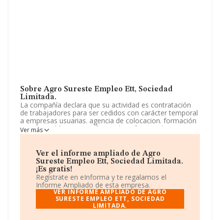
Sobre Agro Sureste Empleo Ett, Sociedad
Limitada.
La compañía declara que su actividad es contratación
de trabajadores para ser cedidos con carácter temporal
a empresas usuarias. agencia de colocacion. formación
para la cualificacion profesional conforme a la
Ver más
normativa específica de aplicacion. asesoramiento y
consultoría de recursos humanos. actividad principal:
actividades de las empre. La sociedad está registrada
Ver el informe ampliado de Agro
como Sociedad Limitada. La actividad de referencia
Sureste Empleo Ett, Sociedad Limitada.
CNAE corresponde a 'Actividades de las empresas de
¡Es gratis!
trabajo temporal', cuyo Código es 7820. No realiza
Regístrate en eInforma y te regalamos el
actividad de importación y/o exportación.
Informe Ampliado de esta empresa.
VER INFORME AMPLIADO DE AGRO
Según las cifras existentes en la base de datos de
SURESTE EMPLEO ETT, SOCIEDAD
LIMITADA.
INFORMA, el número de empleados ha estado por
encima de la media de sector.