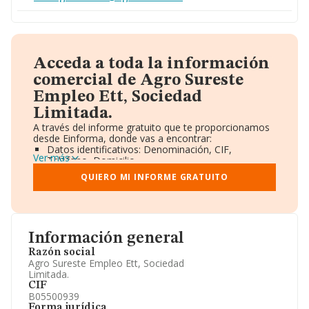
Acceda a toda la información
comercial de Agro Sureste
Empleo Ett, Sociedad
Limitada.
A través del informe gratuito que te proporcionamos
desde Einforma, donde vas a encontrar:
Datos identificativos: Denominación, CIF,
Ver más
Teléfono, Domicilio.
Informe Mercantil Completo (BORME).
QUIERO MI INFORME GRATUITO
Gráficos de Evolución Ventas y Empleados.
Consejo de Administración y Administradores.
Directivos y Ejecutivos.
Accionistas.
Participaciones y Vinculaciones en otras empresas.
Información general
Artículos de prensa publicados sobre la empresa.
Información oficial y registral complementaria.
Razón social
Agro Sureste Empleo Ett, Sociedad
Limitada.
CIF
B05500939
Forma jurídica