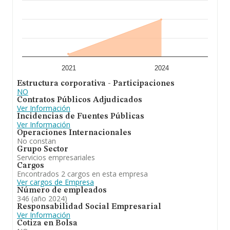
sobre 1.385 compañías, a nivel nacional la facturación
asciende a 6.046 millones de euros y se estima que el
promedio de la facturación entre todas las empresas es
de 4 millones de euros. En cuanto a la información
relativa a la provincia de Murcia, en la base de datos
INFORMA constan 57 empresas, con ventas en 2024 de
hasta 263 millones de euros. Por último, con el fin de
ampliar la información relativa al ámbito de la empresa,
la media de empleados es de 125. La antigüedad
2021
2024
alcanza los 14 años desde la constitución.
Estructura corporativa - Participaciones
NO
Contratos Públicos Adjudicados
Ver Información
Incidencias de Fuentes Públicas
Ver Información
Operaciones Internacionales
No constan
Grupo Sector
Servicios empresariales
Cargos
Encontrados 2 cargos en esta empresa
Ver cargos de Empresa
Número de empleados
346 (año 2024)
Responsabilidad Social Empresarial
Ver Información
Cotiza en Bolsa