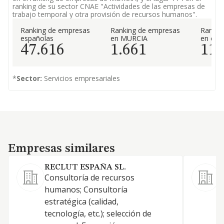
ranking de su sector CNAE "Actividades de las empresas de
trabajo temporal y otra provisión de recursos humanos".
Ranking de empresas
Ranking de empresas
Rankin
españolas
en MURCIA
en el 
47.616
1.661
11
*
Sector:
Servicios empresariales
Empresas similares
Empresas similares
RECLUT ESPAÑA SL.
Consultoría de recursos
E
humanos; Consultoría
,
estratégica (calidad,
p
tecnología, etc.); selección de
t