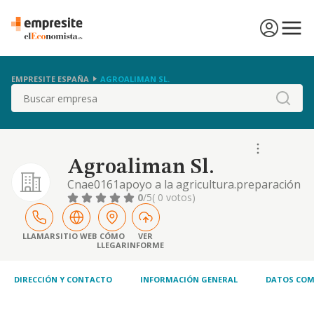
EMPRESITE ESPAÑA
AGROALIMAN SL.
Buscar
Agroaliman Sl.
Cnae0161apoyo a la agricultura.preparación
deltierra, poda, riego, aplicación de
0
/5
( 0 votos)
productos sanitarios, inseminación, servicios
de recolección y preparación de cosechas, de
plantación.cultivo de olivo, cereales,
LLAMAR
SITIO WEB
CÓMO
VER
LLEGAR
INFORME
hortalizas, frutas y verduras.comercio,
fabricación de aceite de oliva.venta de
producto lacteos
DIRECCIÓN Y CONTACTO
INFORMACIÓN GENERAL
DATOS COM