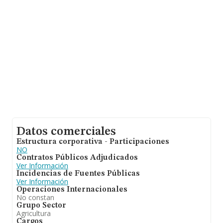
la media de facturación de ventas entre todas las
compañías alcanza los 231 mil euros. En cuanto a la
información relativa a la provincia de Toledo, en la base
de datos INFORMA constan 300 empresas, cuyas
ventas han alcanzado los 27 millones de euros. Con el
fin de ampliar la información relativa a las compañías, la
antigüedad alcanza los 13 años desde la constitución.
Los empleados de media son 2.
Datos comerciales
Estructura corporativa - Participaciones
NO
Contratos Públicos Adjudicados
Ver Información
Incidencias de Fuentes Públicas
Ver Información
Operaciones Internacionales
No constan
Grupo Sector
Agricultura
Cargos