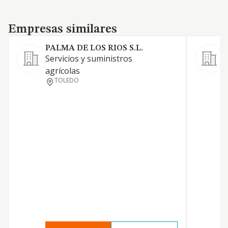
Empresas similares
Empresas similares
PALMA DE LOS RIOS S.L.
Servicios y suministros
C
agrícolas
m
TOLEDO
P
f
a
r
g
m
g
p
c
a