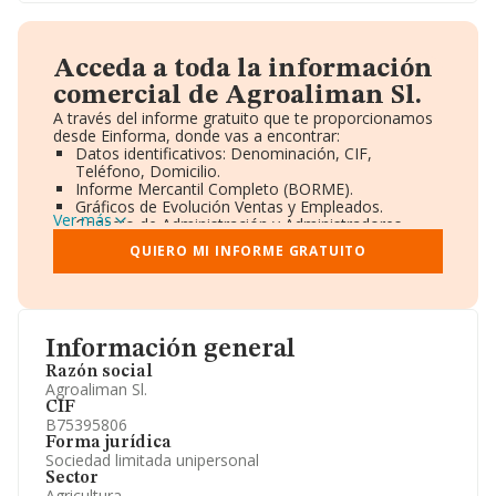
Acceda a toda la información
comercial de Agroaliman Sl.
A través del informe gratuito que te proporcionamos
desde Einforma, donde vas a encontrar:
Datos identificativos: Denominación, CIF,
Teléfono, Domicilio.
Informe Mercantil Completo (BORME).
Gráficos de Evolución Ventas y Empleados.
Ver más
Consejo de Administración y Administradores.
Directivos y Ejecutivos.
QUIERO MI INFORME GRATUITO
Accionistas.
Participaciones y Vinculaciones en otras empresas.
Artículos de prensa publicados sobre la empresa.
Información oficial y registral complementaria.
Información general
Razón social
Agroaliman Sl.
CIF
B75395806
Forma jurídica
Sociedad limitada unipersonal
Sector
Agricultura