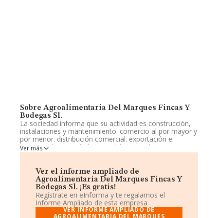
Sobre Agroalimentaria Del Marques Fincas Y
Bodegas Sl.
La sociedad informa que su actividad es construcción,
instalaciones y mantenimiento. comercio al por mayor y
por menor. distribución comercial. exportación e
importación. actividades inmobiliarias. industria
Ver más
manufactureras y textiles. turismo, hostelería y
restauración. prestación de servicios. La sociedad está
registrada como Sociedad Limitada. Su actividad CNAE
Ver el informe ampliado de
es 'Intermediarios del comercio de productos
Agroalimentaria Del Marques Fincas Y
alimenticios, bebidas y tabaco' con código 4617. La
Bodegas Sl. ¡Es gratis!
compañía no tiene actividad en mercados exteriores.
Regístrate en eInforma y te regalamos el
Informe Ampliado de esta empresa.
Atendiendo a los datos disponibles en INFORMA, el
VER INFORME AMPLIADO DE
número de empleados de la compañía ha estado por
AGROALIMENTARIA DEL MARQUES