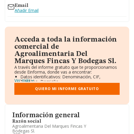
Email
Añadir Email
Acceda a toda la información
comercial de
Agroalimentaria Del
Marques Fincas Y Bodegas Sl.
A través del informe gratuito que te proporcionamos
desde Einforma, donde vas a encontrar:
Datos identificativos: Denominación, CIF,
Ver más
Teléfono, Domicilio.
Informe Mercantil Completo (BORME).
QUIERO MI INFORME GRATUITO
Gráficos de Evolución Ventas y Empleados.
Consejo de Administración y Administradores.
Directivos y Ejecutivos.
Accionistas.
Participaciones y Vinculaciones en otras empresas.
Información general
Artículos de prensa publicados sobre la empresa.
Información oficial y registral complementaria.
Razón social
Agroalimentaria Del Marques Fincas Y
Bodegas Sl.