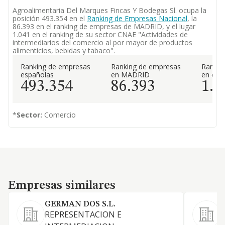
Agroalimentaria Del Marques Fincas Y Bodegas Sl. ocupa la
posición 493.354 en el
Ranking de Empresas Nacional
, la
86.393 en el ranking de empresas de MADRID, y el lugar
1.041 en el ranking de su sector CNAE "Actividades de
intermediarios del comercio al por mayor de productos
alimenticios, bebidas y tabaco".
Ranking de empresas
Ranking de empresas
Rankin
españolas
en MADRID
en el 
493.354
86.393
1.0
*
Sector:
Comercio
Empresas similares
Empresas similares
GERMAN DOS S.L.
REPRESENTACION E
L