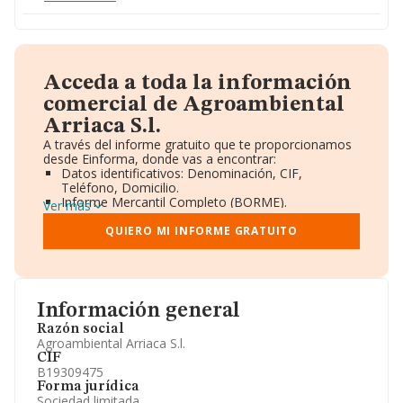
Acceda a toda la información
comercial de Agroambiental
Arriaca S.l.
A través del informe gratuito que te proporcionamos
desde Einforma, donde vas a encontrar:
Datos identificativos: Denominación, CIF,
Teléfono, Domicilio.
Informe Mercantil Completo (BORME).
Ver más
Gráficos de Evolución Ventas y Empleados.
Consejo de Administración y Administradores.
QUIERO MI INFORME GRATUITO
Directivos y Ejecutivos.
Accionistas.
Participaciones y Vinculaciones en otras empresas.
Artículos de prensa publicados sobre la empresa.
Información oficial y registral complementaria.
Información general
Razón social
Agroambiental Arriaca S.l.
CIF
B19309475
Forma jurídica
Sociedad limitada