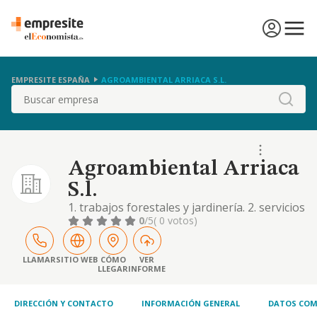
EMPRESITE ESPAÑA
AGROAMBIENTAL ARRIACA S.L.
Buscar
Agroambiental Arriaca
S.l.
1. trabajos forestales y jardinería. 2. servicios
de protección contra incendios y
0
/5
( 0 votos)
acondicionamiento ambiental. 3. obra civil. 4.
servicios de agricultura con o sin maquinaria
por personas o entidades distintas de los
LLAMAR
SITIO WEB
CÓMO
VER
LLEGAR
INFORME
titulares de las explotaciones tales como
preparación de tierras, riegos, plantac
DIRECCIÓN Y CONTACTO
INFORMACIÓN GENERAL
DATOS COM