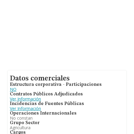
información relativa a la provincia de Guadalajara, en la
base de datos INFORMA constan 5 empresas, con
ventas de hasta 0 euros. Finalmente, para completar los
datos de sector la antigüedad alcanza los 17 años
desde la constitución. Los empleados de media son 5.
Datos comerciales
Estructura corporativa - Participaciones
NO
Contratos Públicos Adjudicados
Ver Información
Incidencias de Fuentes Públicas
Ver Información
Operaciones Internacionales
No constan
Grupo Sector
Agricultura
Cargos