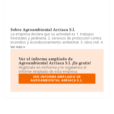
Sobre Agroambiental Arriaca S.l.
La empresa declara que su actividad es 1. trabajos
forestales y jardinería. 2. servicios de protección contra
incendios y acondicionamiento ambiental. 3. obra civil. 4.
servicios de agricultura con o sin maquinaria por
Ver más
personas o entidades distintas de los titulares de las
explotaciones tales como preparación de tierras, riegos,
plantac. La empresa es una Sociedad Limitada. Su
Ver el informe ampliado de
actividad CNAE es 'Servicios de apoyo a la silvicultura'
Agroambiental Arriaca S.l. ¡Es gratis!
con código 0240. La sociedad no tiene actividad en
Regístrate en eInforma y te regalamos el
mercados exteriores.
Informe Ampliado de esta empresa.
VER INFORME AMPLIADO DE
La sociedad
Agroambiental Arriaca S.L
, B19309475,
AGROAMBIENTAL ARRIACA S.L.
se encuentra en Avenida Buendia núm. 11, (19005), en
el municipio de Guadalajara, Castilla-la Mancha.
En base a la información de la que dispone INFORMA
sobre 1.576 compañías, en el ámbito nacional la
facturación alcanza la cifra de 399 millones de euros y
se estima que el promedio de la facturación entre todas
las empresas es de 253 mil euros. En cuanto a la