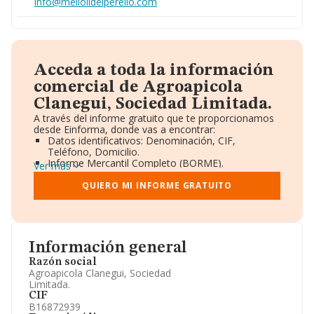
info@meliolidelperello.com
Acceda a toda la información
comercial de Agroapicola
Clanegui, Sociedad Limitada.
A través del informe gratuito que te proporcionamos
desde Einforma, donde vas a encontrar:
Datos identificativos: Denominación, CIF,
Teléfono, Domicilio.
Informe Mercantil Completo (BORME).
Ver más
Gráficos de Evolución Ventas y Empleados.
Consejo de Administración y Administradores.
QUIERO MI INFORME GRATUITO
Directivos y Ejecutivos.
Accionistas.
Participaciones y Vinculaciones en otras empresas.
Artículos de prensa publicados sobre la empresa.
Información oficial y registral complementaria.
Información general
Razón social
Agroapicola Clanegui, Sociedad
Limitada.
CIF
B16872939