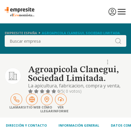
EMPRESITE ESPAÑA
AGROAPICOLA CLANEGUI, SOCIEDAD LIMITADA.
Buscar
Agroapicola Clanegui,
Sociedad Limitada.
La apicultura, fabricacion, compra y venta,
envasado, almacenaje, comercializacion al
0
/5
( 0 votos)
por mayor y por menor de miel y sus
derivados
LLAMAR
SITIO WEB
CÓMO
VER
LLEGAR
INFORME
DIRECCIÓN Y CONTACTO
INFORMACIÓN GENERAL
DATOS COM