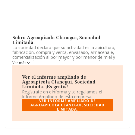
Sobre Agroapicola Clanegui, Sociedad
Limitada.
La sociedad declara que su actividad es la apicultura,
fabricación, compra y venta, envasado, almacenaje,
comercialización al por mayor y por menor de miel y
sus derivados. La sociedad está inscrita en el Registro
Ver más
Mercantil como Sociedad Limitada. Clasifica su actividad
CNAE como '%cnae%', código 0148. La empresa no
tiene actividad en mercados exteriores.
Ver el informe ampliado de
Agroapicola Clanegui, Sociedad
Ha contado con el mismo número de profesionales y
Limitada. ¡Es gratis!
teniendo en cuenta la información disponible en
Regístrate en eInforma y te regalamos el
INFORMA, ha dispuesto de un número de empleados
Informe Ampliado de esta empresa.
por encima de la media de sector.
VER INFORME AMPLIADO DE
AGROAPICOLA CLANEGUI, SOCIEDAD
LIMITADA.
Dentro del ranking de empresas elaborado por
INFORMA, atendiendo a los niveles de facturación de la
sociedad, se destaca que: en 2024, la empresa ha
ganado 107 posiciones en el ranking sectorial, pasando
del 285 al 178. En el ranking del sector, delante de la
empresa están compañías como, por ejemplo:
Las