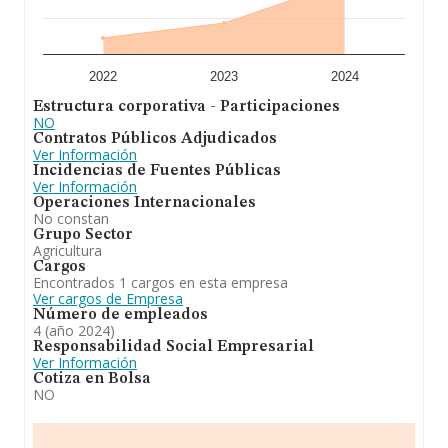
la base de datos INFORMA constan 52 empresas, cuyas
ventas en 2024 han alcanzado los 55 millones de euros.
Para aportar ulterior información de interés en el
ámbito sectorial, los empleados de media son 3; la
antigüedad desde la constitución es de 19 años.
2022
2023
2024
Estructura corporativa - Participaciones
En conclusión,
Agroapicola Clanegui, Sociedad
NO
Limitada
está especializada en la apicultura,
Contratos Públicos Adjudicados
fabricación, compra y venta, envasado, almacenaje,
Ver Información
comercialización al por mayor y por menor de miel y
Incidencias de Fuentes Públicas
sus derivados. Se ha posicionado mejor en el ranking
Ver Información
sectorial (%cnae%) frente al 2023. Se ha posicionado
Operaciones Internacionales
mejor en el ranking nacional (de todas las empresas
No constan
presentes en el territorio) frente al 2023.
Grupo Sector
Agricultura
Cargos
Encontrados 1 cargos en esta empresa
Ver cargos de Empresa
Número de empleados
4 (año 2024)
Responsabilidad Social Empresarial
Ver Información
Cotiza en Bolsa
NO