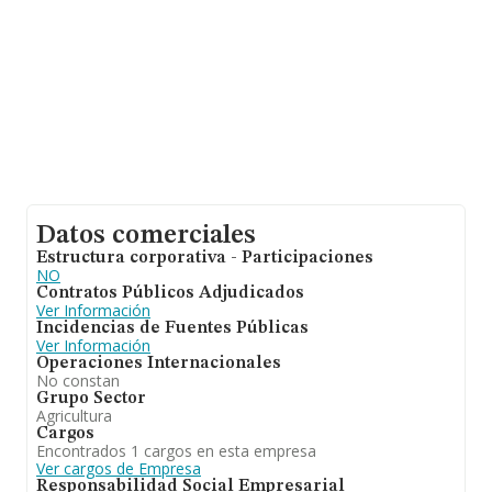
ventas han alcanzado los 1 millón de euros. Con el fin
de ampliar la información relativa a las compañías, la
antigüedad desde la constitución es de 19 años. La
media de empleados es de 2.
Datos comerciales
Estructura corporativa - Participaciones
NO
Contratos Públicos Adjudicados
Ver Información
Incidencias de Fuentes Públicas
Ver Información
Operaciones Internacionales
No constan
Grupo Sector
Agricultura
Cargos
Encontrados 1 cargos en esta empresa
Ver cargos de Empresa
Responsabilidad Social Empresarial