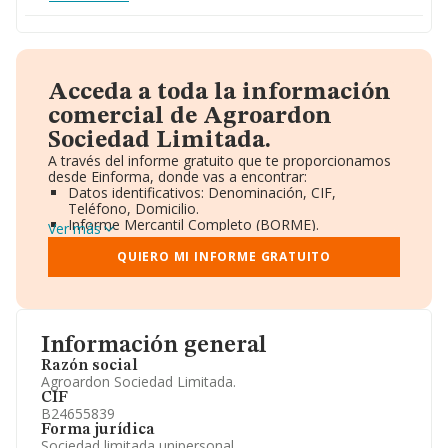
Acceda a toda la información
comercial de Agroardon
Sociedad Limitada.
A través del informe gratuito que te proporcionamos
desde Einforma, donde vas a encontrar:
Datos identificativos: Denominación, CIF,
Teléfono, Domicilio.
Informe Mercantil Completo (BORME).
Ver más
Gráficos de Evolución Ventas y Empleados.
Consejo de Administración y Administradores.
QUIERO MI INFORME GRATUITO
Directivos y Ejecutivos.
Accionistas.
Participaciones y Vinculaciones en otras empresas.
Artículos de prensa publicados sobre la empresa.
Información oficial y registral complementaria.
Información general
Razón social
Agroardon Sociedad Limitada.
CIF
B24655839
Forma jurídica
Sociedad limitada unipersonal