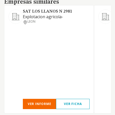
Empresas similares
SAT LOS LLANOS N 2981
Explotacion agricola-
E
LEON
VER INFORME
VER FICHA