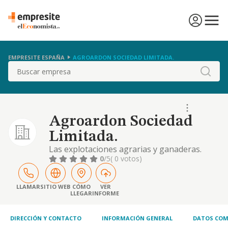
EMPRESITE ESPAÑA
AGROARDON SOCIEDAD LIMITADA.
Buscar
Agroardon Sociedad
Limitada.
Las explotaciones agrarias y ganaderas.
cultivo de todo tipo de productos agrícolas,
0
/5
( 0 votos)
tanto para alimentación como forrajeras, de
forma intensiva como extensiva.
explotaciones ganaderas, intensivas y
LLAMAR
SITIO WEB
CÓMO
VER
LLEGAR
INFORME
extensivas de todo tipo deanimales
DIRECCIÓN Y CONTACTO
INFORMACIÓN GENERAL
DATOS COM