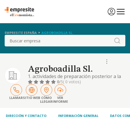
EMPRESITE ESPAÑA
AGROBOADILLA SL.
Buscar
Agroboadilla Sl.
1. actividades de preparación posterior a la
cosecha. 2. actividades de apoyo a la
0
/5
( 0 votos)
agricultura. . cnae actividad principal: cnae
0163- actividades de preparación posterior a
la cosecha y tratamiento de semillas para
LLAMAR
SITIO WEB
CÓMO
VER
LLEGAR
INFORME
reproducción
DIRECCIÓN Y CONTACTO
INFORMACIÓN GENERAL
DATOS COM