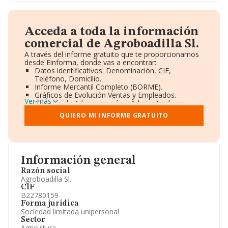
Acceda a toda la información
comercial de Agroboadilla Sl.
A través del informe gratuito que te proporcionamos
desde Einforma, donde vas a encontrar:
Datos identificativos: Denominación, CIF,
Teléfono, Domicilio.
Informe Mercantil Completo (BORME).
Gráficos de Evolución Ventas y Empleados.
Ver más
Consejo de Administración y Administradores.
Directivos y Ejecutivos.
QUIERO MI INFORME GRATUITO
Accionistas.
Participaciones y Vinculaciones en otras empresas.
Artículos de prensa publicados sobre la empresa.
Información oficial y registral complementaria.
Información general
Razón social
Agroboadilla Sl.
CIF
B22780159
Forma jurídica
Sociedad limitada unipersonal
Sector
Agricultura