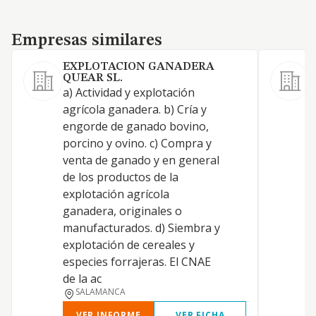
Empresas similares
Empresas similares
EXPLOTACION GANADERA
QUEAR SL.
1
a) Actividad y explotación
p
agrícola ganadera. b) Cría y
A
engorde de ganado bovino,
a
porcino y ovino. c) Compra y
p
venta de ganado y en general
A
de los productos de la
p
explotación agrícola
t
ganadera, originales o
r
manufacturados. d) Siembra y
explotación de cereales y
especies forrajeras. El CNAE
de la ac
SALAMANCA
VER INFORME
VER FICHA