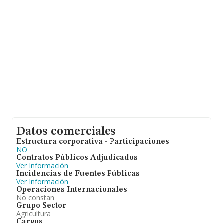
en cuenta la información sobre Salamanca, en la base
de datos INFORMA constan 3 empresas, cuyas ventas
han alcanzado los 452 mil euros. Como información
adicional de interés, los empleados de media son 10. La
antigüedad desde la constitución es de 16 años.
Datos comerciales
Estructura corporativa - Participaciones
NO
Contratos Públicos Adjudicados
Ver Información
Incidencias de Fuentes Públicas
Ver Información
Operaciones Internacionales
No constan
Grupo Sector
Agricultura
Cargos