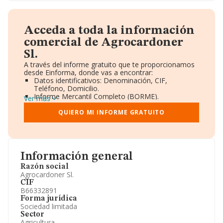
Acceda a toda la información
comercial de Agrocardoner
Sl.
A través del informe gratuito que te proporcionamos
desde Einforma, donde vas a encontrar:
Datos identificativos: Denominación, CIF,
Teléfono, Domicilio.
Informe Mercantil Completo (BORME).
Ver más
Gráficos de Evolución Ventas y Empleados.
Consejo de Administración y Administradores.
QUIERO MI INFORME GRATUITO
Directivos y Ejecutivos.
Accionistas.
Participaciones y Vinculaciones en otras empresas.
Artículos de prensa publicados sobre la empresa.
Información oficial y registral complementaria.
Información general
Razón social
Agrocardoner Sl.
CIF
B66332891
Forma jurídica
Sociedad limitada
Sector
Agricultura