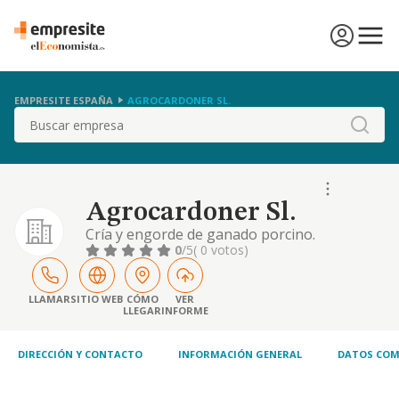
EMPRESITE ESPAÑA
AGROCARDONER SL.
Buscar
Agrocardoner Sl.
Cría y engorde de ganado porcino.
0
/5
( 0 votos)
LLAMAR
SITIO WEB
CÓMO
VER
LLEGAR
INFORME
DIRECCIÓN Y CONTACTO
INFORMACIÓN GENERAL
DATOS COM