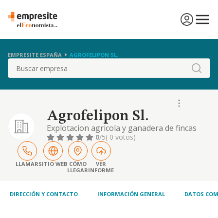
EMPRESITE ESPAÑA
AGROFELIPON SL.
Buscar
Agrofelipon Sl.
Explotacion agricola y ganadera de fincas
rusticas
0
/5
( 0 votos)
LLAMAR
SITIO WEB
CÓMO
VER
LLEGAR
INFORME
DIRECCIÓN Y CONTACTO
INFORMACIÓN GENERAL
DATOS COM