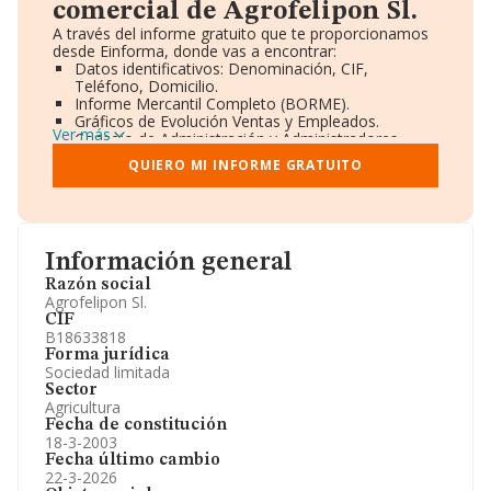
comercial de Agrofelipon Sl.
A través del informe gratuito que te proporcionamos
desde Einforma, donde vas a encontrar:
Datos identificativos: Denominación, CIF,
Teléfono, Domicilio.
Informe Mercantil Completo (BORME).
Gráficos de Evolución Ventas y Empleados.
Ver más
Consejo de Administración y Administradores.
Directivos y Ejecutivos.
QUIERO MI INFORME GRATUITO
Accionistas.
Participaciones y Vinculaciones en otras empresas.
Artículos de prensa publicados sobre la empresa.
Información oficial y registral complementaria.
Información general
Razón social
Agrofelipon Sl.
CIF
B18633818
Forma jurídica
Sociedad limitada
Sector
Agricultura
Fecha de constitución
18-3-2003
Fecha último cambio
22-3-2026