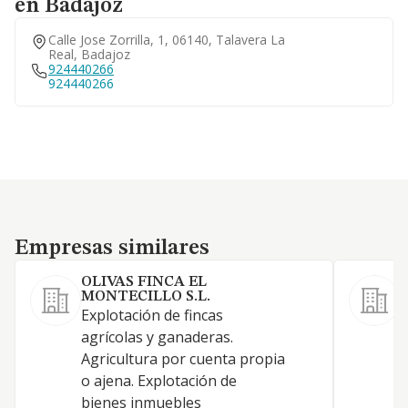
en Badajoz
Calle Jose Zorrilla, 1, 06140, Talavera La
Real, Badajoz
924440266
924440266
Empresas similares
Empresas similares
OLIVAS FINCA EL
L
MONTECILLO S.L.
E
Explotación de fincas
s
agrícolas y ganaderas.
t
Agricultura por cuenta propia
t
o ajena. Explotación de
s
bienes inmuebles