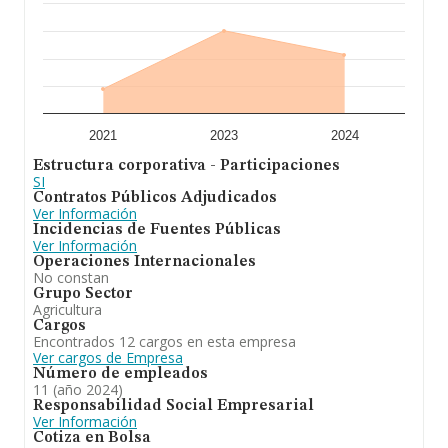
se emplea en cultivo de cereales, garbanzos, tomate,
maíz, olivo, almendros y nogal. Ha experimentado un
retroceso en el ranking de su sector (Otros cultivos no
perennes). En cuanto a la posición en el ranking
nacional, la empresa ha perdido posiciones frente al
2023.
2021
2023
2024
Estructura corporativa - Participaciones
SI
Contratos Públicos Adjudicados
Ver Información
Incidencias de Fuentes Públicas
Ver Información
Operaciones Internacionales
No constan
Grupo Sector
Agricultura
Cargos
Encontrados 12 cargos en esta empresa
Ver cargos de Empresa
Número de empleados
11 (año 2024)
Responsabilidad Social Empresarial
Ver Información
Cotiza en Bolsa