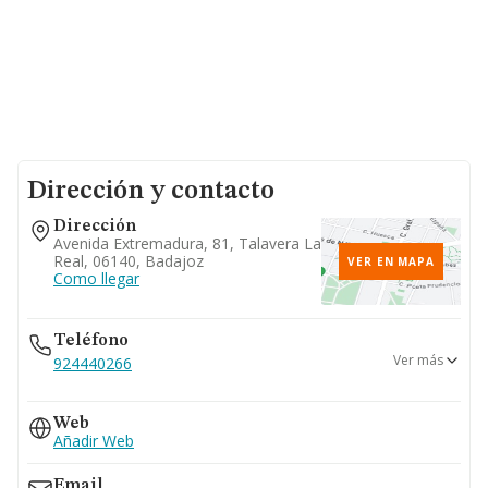
Dirección y contacto
Dirección
Avenida Extremadura, 81, Talavera La
Real, 06140, Badajoz
VER EN MAPA
Como llegar
Teléfono
Ver más
924440266
651...
Web
Ver teléfono 651...
Añadir Web
Email