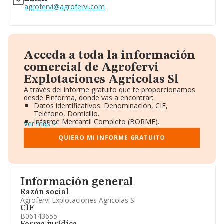
agrofervi@agrofervi.com
Acceda a toda la información
comercial de Agrofervi
Explotaciones Agricolas Sl
A través del informe gratuito que te proporcionamos
desde Einforma, donde vas a encontrar:
Datos identificativos: Denominación, CIF,
Teléfono, Domicilio.
Informe Mercantil Completo (BORME).
Ver más
Gráficos de Evolución Ventas y Empleados.
Consejo de Administración y Administradores.
QUIERO MI INFORME GRATUITO
Directivos y Ejecutivos.
Accionistas.
Participaciones y Vinculaciones en otras empresas.
Artículos de prensa publicados sobre la empresa.
Información oficial y registral complementaria.
Información general
Razón social
Agrofervi Explotaciones Agricolas Sl
CIF
B06143655