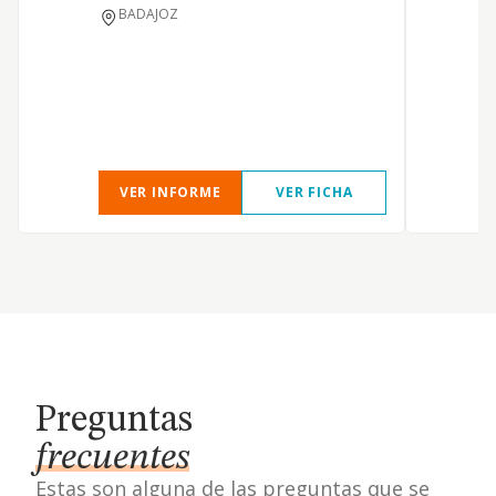
g
BADAJOZ
c
d
c
m
m
VER INFORME
VER FICHA
Preguntas
frecuentes
Estas son alguna de las preguntas que se