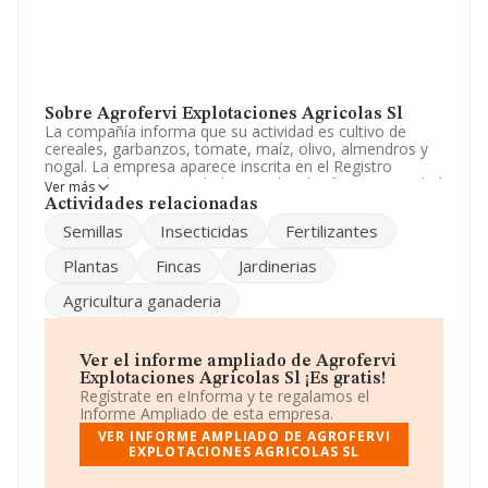
Sobre Agrofervi Explotaciones Agricolas Sl
La compañía informa que su actividad es cultivo de
cereales, garbanzos, tomate, maíz, olivo, almendros y
nogal. La empresa aparece inscrita en el Registro
Mercantil como Sociedad Limitada. Clasifica su actividad
Ver más
CNAE como 'Otros cultivos no perennes', código 0119.
Actividades relacionadas
La compañía no tiene actividad en mercados exteriores.
Semillas
Insecticidas
Fertilizantes
Ha contado con el mismo número de profesionales y
Plantas
Fincas
Jardinerias
teniendo en cuenta la información disponible en
INFORMA, ha dispuesto de un número de empleados
Agricultura ganaderia
por encima de la media de sector.
Acerca de la información en los distintos rankings: ha
perdido hasta 21 puestos en 2024, pasando del puesto
Ver el informe ampliado de Agrofervi
36 al 57. Éstas son algunas de las empresas que la
Explotaciones Agricolas Sl ¡Es gratis!
superan en el ranking de sectores:
Agroes Castillo
Regístrate en eInforma y te regalamos el
2019 S.L
y
Montaña Grande Sociedad Cooperativa
Informe Ampliado de esta empresa.
de Explotacion Comunitaria de La Tierra
; en
VER INFORME AMPLIADO DE AGROFERVI
cambio, algunas de las empresas que la siguen en la
EXPLOTACIONES AGRICOLAS SL
clasificación del sector son
Agrícola Fruten 332 05 Sat
Respons Limit
y
Mrd Produce, Sociedad Limitada
.