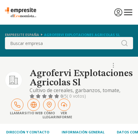
EMPRESITE ESPAÑA
AGROFERVI EXPLOTACIONES AGRICOLAS SL
Buscar
Agrofervi Explotaciones
Agricolas Sl
Cultivo de cereales, garbanzos, tomate,
maíz, olivo, almendros y nogal.
0
/5
( 0 votos)
LLAMAR
SITIO WEB
CÓMO
VER
LLEGAR
INFORME
DIRECCIÓN Y CONTACTO
INFORMACIÓN GENERAL
DATOS COM