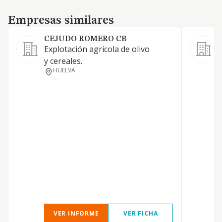
Empresas similares
Empresas similares
CEJUDO ROMERO CB
S
Explotación agrícola de olivo
C
y cereales.
L
HUELVA
a
c
s
d
c
c
m
p
h
E
VER INFORME
VER FICHA