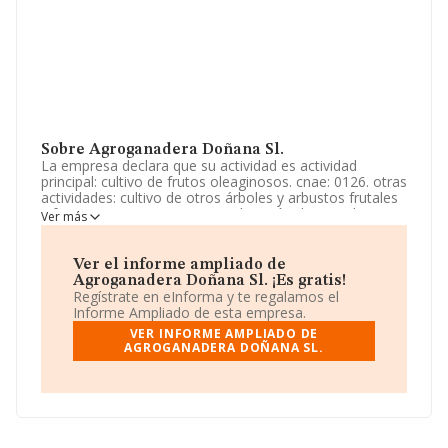
Sobre Agroganadera Doñana Sl.
La empresa declara que su actividad es actividad
principal: cultivo de frutos oleaginosos. cnae: 0126. otras
actividades: cultivo de otros árboles y arbustos frutales
y frutos secos. cnae: 0125. explotación de ganado
Ver más
bovino para la producción de leche. cnae: 0141.
explotación de otro ganado bovino y búfalos. cnae:
0142. explotación de ga. La sociedad está inscrita en el
Ver el informe ampliado de
Registro Mercantil como Sociedad Limitada. Su
Agroganadera Doñana Sl. ¡Es gratis!
actividad CNAE es 'Cultivo de frutos oleaginosos' con
Regístrate en eInforma y te regalamos el
código 0126. La compañía no tiene actividad en
Informe Ampliado de esta empresa.
mercados exteriores.
VER INFORME AMPLIADO DE
AGROGANADERA DOÑANA SL.
Ha contado con el mismo número de profesionales y
teniendo en cuenta la información disponible en
INFORMA, ha dispuesto de un número de empleados
por debajo de la media de sector.
Respecto a la posición de la empresa según los niveles