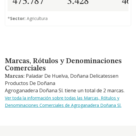
475.787
3.428
46
*
Sector:
Agricultura
Marcas, Rótulos y Denominaciones Comerciales
Marcas, Rótulos y Denominaciones
Comerciales
Paladar De Huelva, Doñana Delicatessen
Marcas:
Productos De Doñana
Agroganadera Doñana Sl. tiene un total de 2 marcas.
Ver toda la información sobre todas las Marcas, Rótulos y
Denominaciones Comerciales de Agroganadera Doñana Sl.