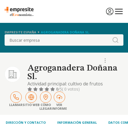
EMPRESITE ESPAÑA
AGROGANADERA DOÑANA SL.
Buscar
Agroganadera Doñana
Sl.
Actividad principal: cultivo de frutos
oleaginosos. cnae: 0126. otras actividades:
0
/5
( 0 votos)
cultivo de otros árboles y arbustos frutales y
frutos secos. cnae: 0125. explotación de
ganado bovino para la producción de leche.
LLAMAR
SITIO WEB
CÓMO
VER
LLEGAR
INFORME
cnae: 0141. explotación de otro ganado
bovino y búfalos. cnae: 0142. explotación de
ga
DIRECCIÓN Y CONTACTO
INFORMACIÓN GENERAL
DATOS COM