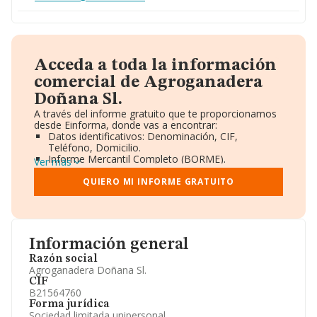
Acceda a toda la información
comercial de Agroganadera
Doñana Sl.
A través del informe gratuito que te proporcionamos
desde Einforma, donde vas a encontrar:
Datos identificativos: Denominación, CIF,
Teléfono, Domicilio.
Informe Mercantil Completo (BORME).
Ver más
Gráficos de Evolución Ventas y Empleados.
Consejo de Administración y Administradores.
QUIERO MI INFORME GRATUITO
Directivos y Ejecutivos.
Accionistas.
Participaciones y Vinculaciones en otras empresas.
Artículos de prensa publicados sobre la empresa.
Información oficial y registral complementaria.
Información general
Razón social
Agroganadera Doñana Sl.
CIF
B21564760
Forma jurídica
Sociedad limitada unipersonal