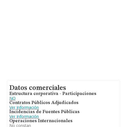
de facturación de ventas entre todas las compañías
alcanza los 293 mil euros. Respecto a la información de
la provincia (hablamos de Cáceres), en la base de datos
de INFORMA aparecen 219 empresas, cuyas ventas en
2007 han alcanzado los 46 millones de euros. Como
información adicional de interés, la media de empleados
es de 2; la antigüedad desde la constitución es de 18
años.
Datos comerciales
Estructura corporativa - Participaciones
NO
Contratos Públicos Adjudicados
Ver Información
Incidencias de Fuentes Públicas
Ver Información
Operaciones Internacionales
No constan