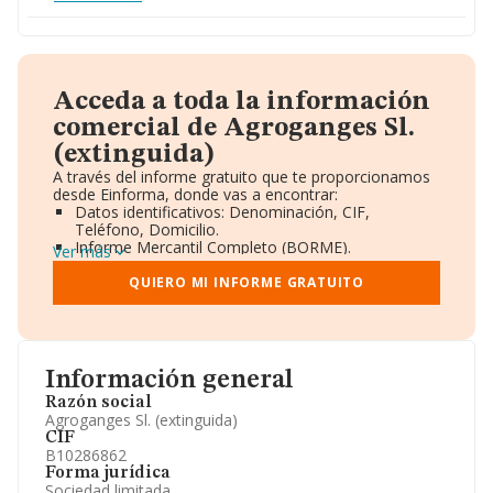
Acceda a toda la información
comercial de Agroganges Sl.
(extinguida)
A través del informe gratuito que te proporcionamos
desde Einforma, donde vas a encontrar:
Datos identificativos: Denominación, CIF,
Teléfono, Domicilio.
Informe Mercantil Completo (BORME).
Ver más
Gráficos de Evolución Ventas y Empleados.
Consejo de Administración y Administradores.
QUIERO MI INFORME GRATUITO
Directivos y Ejecutivos.
Accionistas.
Participaciones y Vinculaciones en otras empresas.
Artículos de prensa publicados sobre la empresa.
Información oficial y registral complementaria.
Información general
Razón social
Agroganges Sl. (extinguida)
CIF
B10286862
Forma jurídica
Sociedad limitada