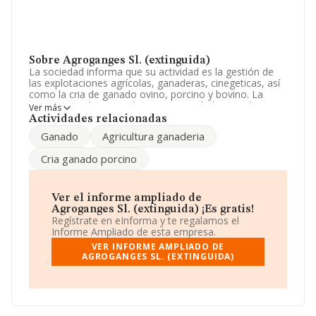
Sobre Agroganges Sl. (extinguida)
La sociedad informa que su actividad es la gestión de
las explotaciones agrícolas, ganaderas, cinegeticas, así
como la cria de ganado ovino, porcino y bovino. La
empresa está registrada como Sociedad Limitada. La
Ver más
actividad de referencia CNAE corresponde a 'Producción
Actividades relacionadas
agrícola combinada con la producción ganadera', cuyo
Ganado
Agricultura ganaderia
Código es 0150. No realiza actividad de importación y/o
exportación.
Cria ganado porcino
La plantilla se ha mantenido igual y teniendo en cuenta
la información disponible en INFORMA, ha dispuesto de
un número de empleados por debajo de la media de
Ver el informe ampliado de
sector.
Agroganges Sl. (extinguida) ¡Es gratis!
Regístrate en eInforma y te regalamos el
La empresa española
Agroganges S.L. (extinguida)
,
Informe Ampliado de esta empresa.
con número de identificación fiscal B10286862, se
VER INFORME AMPLIADO DE
encuentra en Avenida Antonio Hurtado núm. 6 2 Iz,
AGROGANGES SL. (EXTINGUIDA)
(10002), Cáceres, Extremadura.
En base a la información de la que dispone INFORMA
sobre 9.787 compañías, a nivel nacional la facturación
asciende a 2.873 millones de euros y en 2007 la media