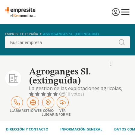
EMPRESITE ESPAÑA
AGROGANGES SL. (EXTINGUIDA)
Buscar
Agroganges Sl.
(extinguida)
La gestion de las explotaciones agricolas,
ganaderas, cinegeticas, asi como la cria de
0
/5
( 0 votos)
ganado ovino, porcino y bovino.
LLAMAR
SITIO WEB
CÓMO
VER
LLEGAR
INFORME
DIRECCIÓN Y CONTACTO
INFORMACIÓN GENERAL
DATOS COM