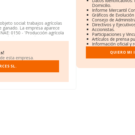
Datos identificativos
Domicilio.
Informe Mercantil C
Gráficos de Evolución
Consejo de Administra
objeto social: trabajos agrícolas
Directivos y Ejecutivos
 de ganado. La empresa aparece
Accionistas.
CNAE: 0150 - 'Producción agrícola
Participaciones y Vin
tividad en mercados exteriores.
Artículos de prensa p
Información oficial y 
o fiscal en Calle Real Baja núm.
QUIERO MI 
s!
 de esta empresa.
7 compañías, en el ámbito nacional
tima que el promedio de la
CES SL.
to a la información de la provincia
 empresas, cuyas ventas han
ción relativa a las compañías, la
 la constitución es de 18 años.