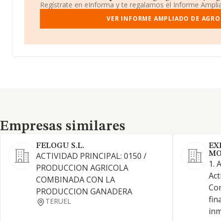
Regístrate en eInforma y te regalamos el Informe Ampl
VER INFORME AMPLIADO DE AGRO
Empresas similares
Empresas similares
FELOGU S.L.
EX
MO
ACTIVIDAD PRINCIPAL: 0150 /
1. 
PRODUCCION AGRICOLA
Act
COMBINADA CON LA
Co
PRODUCCION GANADERA
fin
TERUEL
inm