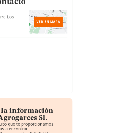
ontacto
orre Los
VER EN MAPA
 la información
Agrogarces Sl.
tuito que te proporcionamos
as a encontrar: