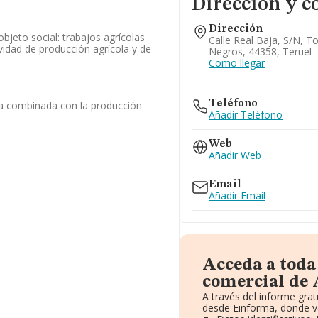
Dirección y c
Dirección
objeto social: trabajos agrícolas
Calle Real Baja, S/n, T
vidad de producción agrícola y de
Negros, 44358, Teruel
Como llegar
Teléfono
la combinada con la producción
Añadir Teléfono
Web
Añadir Web
Email
Añadir Email
Acceda a toda
comercial de 
A través del informe gra
desde Einforma, donde v