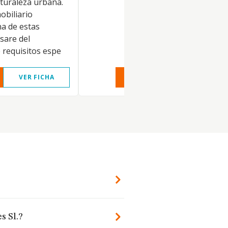
turaleza urbana.
obiliario
na de estas
isare del
 requisitos espe
VER FICHA
VER INFORME
VER FIC
s Sl.?