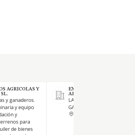
OS AGRICOLAS Y
EXPLOTACIONES CUNICOL
SL.
ARCOIRIS SL. (EXTINGUIDA
las y ganaderos.
LA ACTIVIDAD AGRICOLA Y
inaria y equipo
GANADERA.
TERUEL
dación y
terrenos para
quiler de bienes