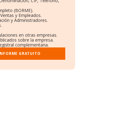
: Denominación, CIF, Teléfono,
ompleto (BORME).
 Ventas y Empleados.
ción y Administradores.
.
culaciones en otras empresas.
ublicados sobre la empresa.
registral complementaria.
INFORME GRATUITO