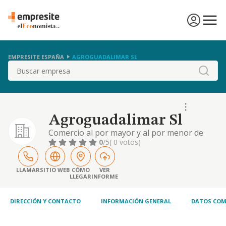
EMPRESITE ESPAÑA
AGROGUADALIMAR SL
Buscar
Agroguadalimar Sl
Comercio al por mayor y al por menor de
abono y fitosanitarios
0
/5
( 0 votos)
LLAMAR
SITIO WEB
CÓMO
VER
LLEGAR
INFORME
DIRECCIÓN Y CONTACTO
INFORMACIÓN GENERAL
DATOS COM