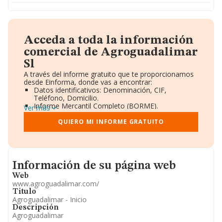
Acceda a toda la información
comercial de Agroguadalimar
Sl
A través del informe gratuito que te proporcionamos
desde Einforma, donde vas a encontrar:
Datos identificativos: Denominación, CIF,
Teléfono, Domicilio.
Informe Mercantil Completo (BORME).
Ver más
Gráficos de Evolución Ventas y Empleados.
Consejo de Administración y Administradores.
QUIERO MI INFORME GRATUITO
Directivos y Ejecutivos.
Accionistas.
Participaciones y Vinculaciones en otras empresas.
Artículos de prensa publicados sobre la empresa.
Informacion de su página web
Información oficial y registral complementaria.
Información de su página web
Web
www.agroguadalimar.com/
Titulo
Agroguadalimar - Inicio
Descripción
Agroguadalimar