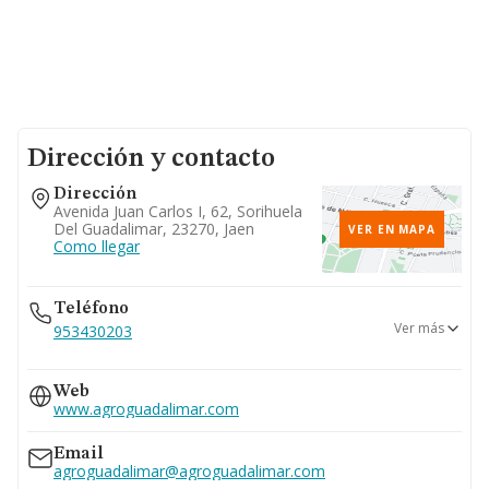
Dirección y contacto
Dirección
Avenida Juan Carlos I, 62, Sorihuela
Del Guadalimar, 23270, Jaen
VER EN MAPA
Como llegar
Teléfono
Ver más
953430203
669...
Web
Ver teléfono 669...
www.agroguadalimar.com
Email
agroguadalimar@agroguadalimar.com