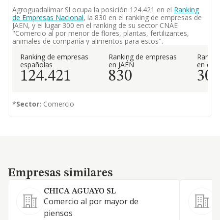
Agroguadalimar Sl ocupa la posición 124.421 en el
Ranking
de Empresas Nacional
, la 830 en el ranking de empresas de
JAEN, y el lugar 300 en el ranking de su sector CNAE
"Comercio al por menor de flores, plantas, fertilizantes,
animales de compañía y alimentos para estos".
Ranking de empresas
Ranking de empresas
Rankin
españolas
en JAÉN
en el 
124.421
830
30
*
Sector:
Comercio
Empresas similares
Empresas similares
CHICA AGUAYO SL
Comercio al por mayor de
1
piensos
f