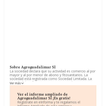
Sobre Agroguadalimar Sl
La sociedad declara que su actividad es comercio al por
mayor y al por menor de abono y fitosanitarios. La
sociedad está registrada como Sociedad Limitada. La
actividad de referencia CNAE corresponde a 'Comercio
Ver más
al por menor de flores, plantas, semillas, fertilizantes,
animales de compañía y alimentos para los mismos en
establecimientos especializados', cuyo Código es 4776.
Ver el informe ampliado de
La compañía no tiene actividad en mercados exteriores.
Agroguadalimar Sl ¡Es gratis!
Regístrate en eInforma y te regalamos el
Ha contado con el mismo número de profesionales y
Informe Ampliado de esta empresa.