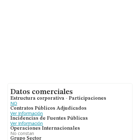
Para aportar ulterior información de interés en el
ámbito sectorial, la antigüedad desde la constitución es
de 18 años. Los empleados de media son 3.
Datos comerciales
Estructura corporativa - Participaciones
NO
Contratos Públicos Adjudicados
Ver Información
Incidencias de Fuentes Públicas
Ver Información
Operaciones Internacionales
No constan
Grupo Sector