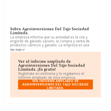
Sobre Agroinversiones Del Tajo Sociedad
Limitada.
La empresa informa que su actividad es la cría y
engorde de ganado vacuno. la compra y venta de
productos cárnicos y ganado. La empresa es una
Sociedad Limitada. Clasifica su actividad CNAE como
Ver más
'Explotación de ganado bovino para la producción de
leche', código 0141. La sociedad no tiene actividad en
mercados exteriores.
Ver el informe ampliado de
Agroinversiones Del Tajo Sociedad
La compañía
Agroinversiones del Tajo Sociedad
Limitada. ¡Es gratis!
Limitada
, B19431592, en el municipio de Leganiel, en
Regístrate en eInforma y te regalamos el
Cuenca, Castilla-la Mancha.
Informe Ampliado de esta empresa.
VER INFORME AMPLIADO DE
En relación con el sector y disponiendo de los datos de
AGROINVERSIONES DEL TAJO SOCIEDAD
LIMITADA.
hasta 1.456 empresas, a nivel nacional la facturación
asciende a 928 millones de euros y la media entre todas
las compañías es de 637 mil euros de ventas. En
relación con la información de la provincia de Cuenca,
en la base de datos de INFORMA aparecen 9 empresas,
cuyas ventas han alcanzado los 2 millones de euros.