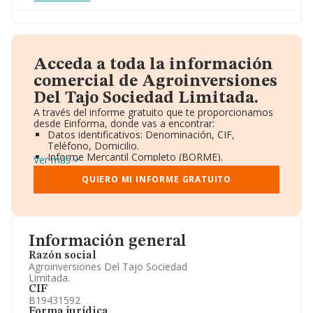
Acceda a toda la información
comercial de Agroinversiones
Del Tajo Sociedad Limitada.
A través del informe gratuito que te proporcionamos
desde Einforma, donde vas a encontrar:
Datos identificativos: Denominación, CIF,
Teléfono, Domicilio.
Informe Mercantil Completo (BORME).
Ver más
Gráficos de Evolución Ventas y Empleados.
Consejo de Administración y Administradores.
QUIERO MI INFORME GRATUITO
Directivos y Ejecutivos.
Accionistas.
Participaciones y Vinculaciones en otras empresas.
Artículos de prensa publicados sobre la empresa.
Información oficial y registral complementaria.
Información general
Razón social
Agroinversiones Del Tajo Sociedad
Limitada.
CIF
B19431592
Forma jurídica