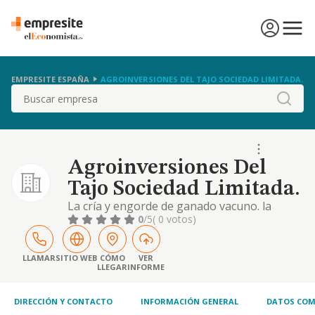
EMPRESITE ESPAÑA
AGROINVERSIONES DEL TAJO SOCIEDAD LIMITADA.
Buscar
Agroinversiones Del
Tajo Sociedad Limitada.
La cría y engorde de ganado vacuno. la
compra y venta de productos cárnicos y
0
/5
( 0 votos)
ganado
LLAMAR
SITIO WEB
CÓMO
VER
LLEGAR
INFORME
DIRECCIÓN Y CONTACTO
INFORMACIÓN GENERAL
DATOS COM