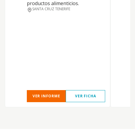
productos alimenticios.
m
SANTA CRUZ TENERIFE
p
b
i
c
m
m
m
VER INFORME
VER FICHA