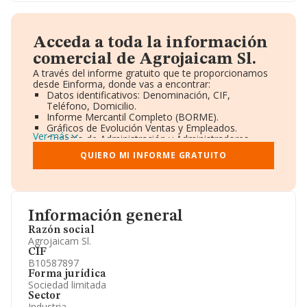
Acceda a toda la información
comercial de Agrojaicam Sl.
A través del informe gratuito que te proporcionamos
desde Einforma, donde vas a encontrar:
Datos identificativos: Denominación, CIF,
Teléfono, Domicilio.
Informe Mercantil Completo (BORME).
Gráficos de Evolución Ventas y Empleados.
Ver más
Consejo de Administración y Administradores.
Directivos y Ejecutivos.
QUIERO MI INFORME GRATUITO
Accionistas.
Participaciones y Vinculaciones en otras empresas.
Artículos de prensa publicados sobre la empresa.
Información oficial y registral complementaria.
Información general
Razón social
Agrojaicam Sl.
CIF
B10587897
Forma jurídica
Sociedad limitada
Sector
Industria