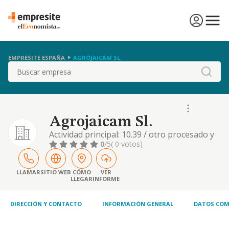
EMPRESITE ESPAÑA
AGROJAICAM SL.
Buscar
Agrojaicam Sl.
Actividad principal: 10.39 / otro procesado y
conservación de frutas y hortalizas otras
0
/5
( 0 votos)
actividades: 10.84 / elaboración de especias,
salsas y condimentos, 10.91 / fabricación de
productos para la alimentación de animales
LLAMAR
SITIO WEB
CÓMO
VER
LLEGAR
INFORME
de granja, 70.22 / otras actividades de
consultoría de gestión empresarial, 1
DIRECCIÓN Y CONTACTO
INFORMACIÓN GENERAL
DATOS COM