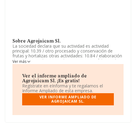
Sobre Agrojaicam Sl.
La sociedad declara que su actividad es actividad
principal: 10.39 / otro procesado y conservación de
frutas y hortalizas otras actividades: 10.84 / elaboración
de especias, salsas y condimentos, 10.91 / fabricación
Ver más
de productos para la alimentación de animales de
granja, 70.22 / otras actividades de consultoría de
gestión empresarial, 1. La empresa está registrada
Ver el informe ampliado de
como Sociedad Limitada. Su actividad CNAE es 'Otro
Agrojaicam Sl. ¡Es gratis!
procesado y conservación de frutas y hortalizas' con
Regístrate en eInforma y te regalamos el
código 1039. No realiza actividad de importación y/o
Informe Ampliado de esta empresa.
exportación.
VER INFORME AMPLIADO DE
AGROJAICAM SL.
El correo electrónico es
info@agronatural.eu
.
La empresa
Agrojaicam S.L
, con CIF B10587897, se
encuentra en Carretera Escobonal-tablado Km 2,
(38500), Güimar, provincia de Santa Cruz De Tenerife,
Islas Canarias.