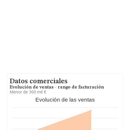
En relación con el sector y disponiendo de los datos de
hasta 1.389 empresas, a nivel nacional la facturación
asciende a 8.582 millones de euros y en 2024 la media
de facturación de ventas entre todas las compañías
alcanza los 6 millones de euros. Teniendo en cuenta la
información sobre Santa Cruz De Tenerife, en la base
de datos INFORMA constan 23 empresas, cuyas ventas
han obtenido los 15 millones de euros. Con el fin de
ampliar la información relativa a las compañías, los
empleados de media son 19; la antigüedad desde la
constitución es de 22 años.
Datos comerciales
Evolución de ventas - rango de facturación
Menor de 300 mil €
Evolución de las ventas